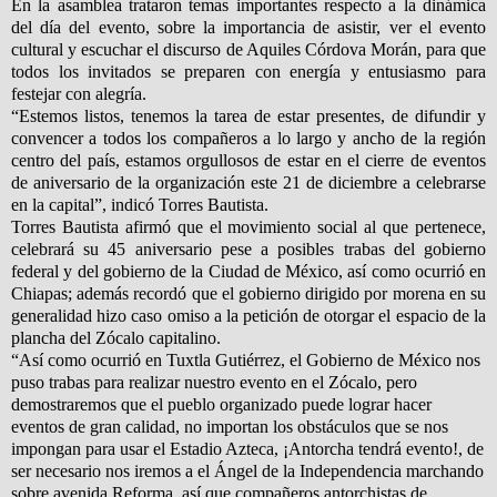
En la asamblea trataron temas importantes respecto a la dinámica
del día del evento, sobre la importancia de asistir, ver el evento
cultural y escuchar el discurso de Aquiles Córdova Morán, para que
todos los invitados se preparen con energía y entusiasmo para
festejar con alegría.
“Estemos listos, tenemos la tarea de estar presentes, de difundir y
convencer a todos los compañeros a lo largo y ancho de la región
centro del país, estamos orgullosos de estar en el cierre de eventos
de aniversario de la organización este 21 de diciembre a celebrarse
en la capital”, indicó Torres Bautista.
Torres Bautista afirmó que el movimiento social al que pertenece,
celebrará su 45 aniversario pese a posibles trabas del gobierno
federal y del gobierno de la Ciudad de México, así como ocurrió en
Chiapas; además recordó que el gobierno dirigido por morena en su
generalidad hizo caso omiso a la petición de otorgar el espacio de la
plancha del Zócalo capitalino.
“Así como ocurrió en Tuxtla Gutiérrez, el Gobierno de México nos
puso trabas para realizar nuestro evento en el Zócalo, pero
demostraremos que el pueblo organizado puede lograr hacer
eventos de gran calidad, no importan los obstáculos que se nos
impongan para usar el Estadio Azteca, ¡Antorcha tendrá evento!, de
ser necesario nos iremos a el Ángel de la Independencia marchando
sobre avenida Reforma, así que compañeros antorchistas de