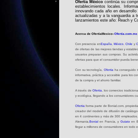
Ofertia México
continúa su compro
establecimientos locales. Inform
innovando cada año en desarrollo
actualizadas y a la vanguardia a t
lanzamientos este año: Reach y C
Acerca de OfertiaMexico–
Ofertia.com.mx
Con presencia en
España
,
México
,
Chile
y
C
de ofertas de las mejores tiendas y establec
usuarios preparan sus compras. Su actividad 
ofertas para que el consumidor pueda benef
Con su tecnología,
Ofertia
ha conseguido tr
informativa, práctica y accesible para los c
de la compra y el ahorro familiar.
A través de
Ofertia
, los comercios tradicio
y ecológica, llegando a los consumidores 
Ofertia
forma parte de Bonial.com, propiedad
creador del modelo de difusión de catálogos
en 4 continentes y más de 300 empleados.
Alemania,
Bonial
en Francia, y
Guiato
en Br
llegar a millones de consumidores en todo 