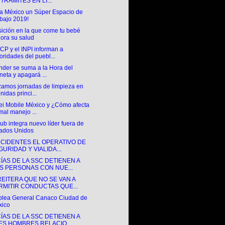
TRÁMITES EN LI...
tia México un Súper Espacio de
bajo 2019!
sición en la que come tu bebé
ora su salud
CP y el INPI informan a
oridades del puebl...
nder se suma a la Hora del
neta y apagará ...
zamos jornadas de limpieza en
nidas princi...
i Mobile México y ¿Cómo afecta
mal manejo ...
b integra nuevo líder fuera de
ados Unidos
INCIDENTES EL OPERATIVO DE
GURIDAD Y VIALIDA...
ÍAS DE LA SSC DETIENEN A
S PERSONAS CON NUE...
REITERA QUE NO SE VAN A
RMITIR CONDUCTAS QUE...
lea General Canaco Ciudad de
xico
ÍAS DE LA SSC DETIENEN A
ES HOMBRES RELACIO...