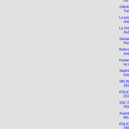
DE 
¡Ofer
Tra
La po
mej
La SH
Aut
Santa
Pla
Refor
ave
Huawe
su 
StubHu
Est
SIN 
SE
POLIC
DO
SSC 
PE
Asamb
Mé
POLIC
TR