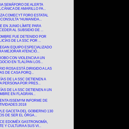
IA SEMÁFORO DE ALERTA
LCÁNICA DE AMARILLO FA...
IZA COMECYT FORO ESTATAL
 CONSULTA “HUMANIDA...
 EN JUNIO LÍMITE PARA
CEDER AL SUBSIDIO DE ...
OMBRE FUE DETENIDO POR
ICÍAS DE LA SSC POR ...
EGAN EQUIPO ESPECIALIZADO
RA MEJORAR ATENCIÓ...
ROBO CON VIOLENCIA A UN
GOCIO EN TLALPAN LOS...
IO ROSA ESTÁ DIRIGIDO A LAS
AS DE CASA PORQ...
ÍAS DE LA SSC DETIENEN A
A PERSONA POR PRES...
ÍAS DE LA SSC DETIENEN A UN
MBRE EN FLAGRAN...
ENTA ISSEMYM INFORME DE
TIVIDADES 2018
LE GACETA DEL GOBIERNO 130
OS DE SER EL ÓRGA...
CE EDOMÉX GASTRONOMÍA,
E Y CULTURA A SUS VI...