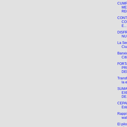
CUMP
ME
REG
CONT
CO
E...
DISF
NU
La Se
Ciu
Banxi
Cit
FORT
PR
DEL
Transf
la e
SUMA
EX
DE.
CEPAL
Esta
Rappi
wal
El pi