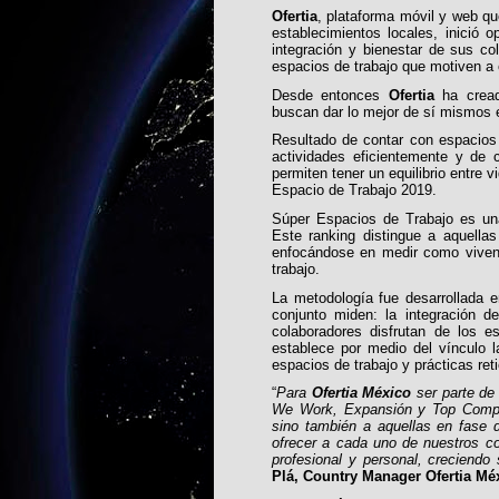
Ofertia
, plataforma móvil y web qu
establecimientos locales, inició
integración y bienestar de sus co
espacios de trabajo que motiven a 
Desde entonces
Ofertia
ha cread
buscan dar lo mejor de sí mismos e
Resultado de contar con espacios
actividades eficientemente y de 
permiten tener un equilibrio entre v
Espacio de Trabajo 2019.
Súper Espacios de Trabajo es una
Este ranking distingue a aquella
enfocándose en medir como viven, 
trabajo.
La metodología fue desarrollada e
conjunto miden: la integración d
colaboradores disfrutan de los e
establece por medio del vínculo 
espacios de trabajo y prácticas reti
“
Para
Ofertia México
ser parte de
We Work, Expansión y Top Compa
sino también a aquellas en fase 
ofrecer a cada uno de nuestros co
profesional y personal, creciend
Plá, Country Manager Ofertia Mé