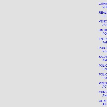
CAMB
VO
REAL
DE
VENCE
AC
UN H
POL
ENTR
PA
POR 
NE
SALAR
AM
POLIC
UN
POLIC
HO
PRES
AC
CUMP
AÑ
OFRE
ART