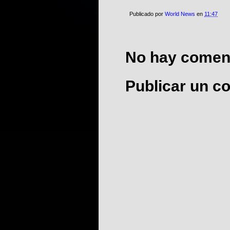
Publicado por
World News
en
11:47
No hay coment
Publicar un c