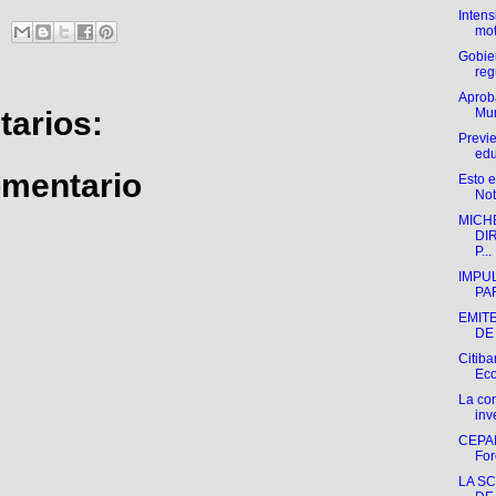
Intens
mot
Gobie
regu
Aprob
arios:
Mun
Previe
edu
omentario
Esto 
Not
MICH
DI
P...
IMPU
PAR
EMIT
DE 
Citib
Eco
La cor
inv
CEPAL
For
LA S