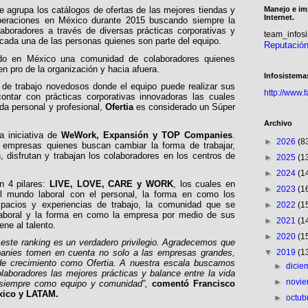
Manejo e im
e agrupa los catálogos de ofertas de las mejores tiendas y
Internet.
 operaciones en México durante 2015 buscando siempre la
laboradores a través de diversas prácticas corporativas y
team_info
cada una de las personas quienes son parte del equipo.
Reputació
o en México una comunidad de colaboradores quienes
n pro de la organización y hacia afuera.
Infosistema
 de trabajo novedosos donde el equipo puede realizar sus
http://www.
contar con prácticas corporativas innovadoras las cuales
ida personal y profesional,
Ofertia
es considerado un Súper
Archivo
 iniciativa de
WeWork, Expansión y TOP Companies
.
►
2026
(8
s empresas quienes buscan cambiar la forma de trabajar,
disfrutan y trabajan los colaboradores en los centros de
►
2025
(1
►
2024
(1
n 4 pilares:
LIVE, LOVE, CARE y WORK
, los cuales en
►
2023
(1
el mundo laboral con el personal, la forma en como los
spacios y experiencias de trabajo, la comunidad que se
►
2022
(1
laboral y la forma en como la empresa por medio de sus
►
2021
(1
ene al talento.
►
2020
(1
 este ranking es un verdadero privilegio. Agradecemos que
▼
2019
(1
nies tomen en cuenta no solo a las empresas grandes,
de crecimiento como Ofertia. A nuestra escala buscamos
►
dici
laboradores las mejores prácticas y balance entre la vida
►
novi
o siempre como equipo y comunidad”,
comentó Francisco
xico y LATAM.
►
octub