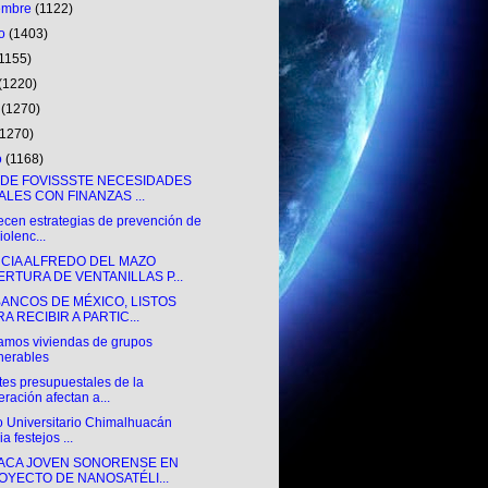
iembre
(1122)
to
(1403)
(1155)
(1220)
o
(1270)
(1270)
o
(1168)
NDE FOVISSSTE NECESIDADES
ALES CON FINANZAS ...
ecen estrategias de prevención de
iolenc...
CIA ALFREDO DEL MAZO
ERTURA DE VENTANILLAS P...
BANCOS DE MÉXICO, LISTOS
A RECIBIR A PARTIC...
amos viviendas de grupos
nerables
tes presupuestales de la
eración afectan a...
o Universitario Chimalhuacán
ia festejos ...
ACA JOVEN SONORENSE EN
OYECTO DE NANOSATÉLI...