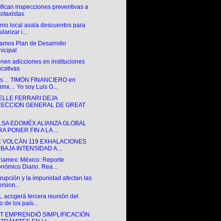
ifican inspecciones preventivas a
otaxistas
rno local avala descuentos para
larizar i...
amos Plan de Desarrollo
icipal
nen adicciones en instituciones
cativas
es… TIMÓN FINANCIERO en
imx… Yo soy Luis G...
ELLE FERRARI DEJA
RECCION GENERAL DE GREAT
LSA EDOMÉX ALIANZA GLOBAL
A PONER FIN A LA ...
E VOLCÁN 119 EXHALACIONES
BAJA INTENSIDAD A...
anamex: México: Reporte
nómico Diario. Rea...
rupción y la impunidad afectan las
ersion...
 acogerá tercera reunión del
o de los país...
CT EMPRENDIÓ SIMPLIFICACIÓN