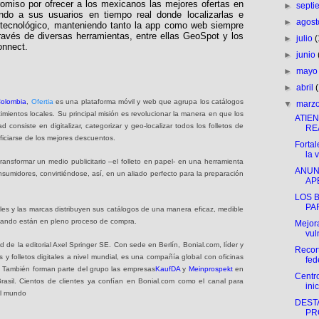
miso por ofrecer a los mexicanos las mejores ofertas en
►
sept
ando a sus usuarios en tiempo real donde localizarlas e
►
agos
 tecnológico, manteniendo tanto la app como web siempre
ravés de diversas herramientas, entre ellas GeoSpot y los
►
julio
onnect.
►
junio
►
may
►
abril
olombia
,
Ofertia
es una plataforma móvil y web que agrupa los catálogos
▼
marz
imientos locales. Su principal misión es revolucionar la manera en que los
ATIE
consiste en digitalizar, categorizar y geo-localizar todos los folletos de
RE
iciarse de los mejores descuentos.
Fortal
la v
ansformar un medio publicitario –el folleto en papel- en una herramienta
ANUN
onsumidores, convirtiéndose, así, en un aliado perfecto para la preparación
AP
LOS 
PAR
nales y las marcas distribuyen sus catálogos de una manera eficaz, medible
cuando están en pleno proceso de compra.
Mejor
vul
 de la editorial Axel Springer SE. Con sede en Berlín, Bonial.com, líder y
Recor
 y folletos digitales a nivel mundial, es una compañía global con oficinas
fed
 También forman parte del grupo las empresas
KaufDA
y
Meinprospekt
en
Centr
asil. Cientos de clientes ya confían en Bonial.com como el canal para
inic
el mundo
DEST
PR