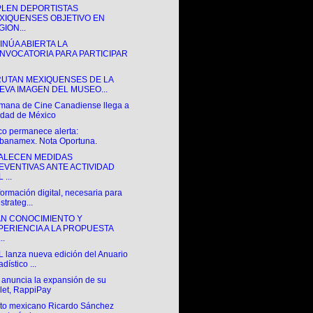
LEN DEPORTISTAS
XIQUENSES OBJETIVO EN
ION...
INÚA ABIERTA LA
NVOCATORIA PARA PARTICIPAR
RUTAN MEXIQUENSES DE LA
EVA IMAGEN DEL MUSEO...
mana de Cine Canadiense llega a
dad de México
co permanece alerta:
ibanamex. Nota Oportuna.
ALECEN MEDIDAS
EVENTIVAS ANTE ACTIVIDAD
 ...
ormación digital, necesaria para
strateg...
N CONOCIMIENTO Y
PERIENCIA A LA PROPUESTA
..
 lanza nueva edición del Anuario
dístico ...
 anuncia la expansión de su
let, RappiPay
loto mexicano Ricardo Sánchez