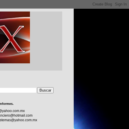
informes.
c@yahoo.com.mx
nciero@hotmail.com
sistemas@yahoo.com.mx