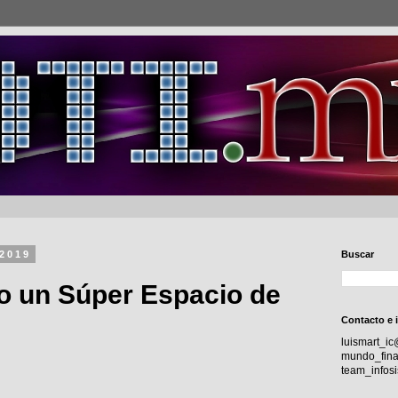
 2019
Buscar
co un Súper Espacio de
Contacto e 
luismart_i
mundo_fina
team_info