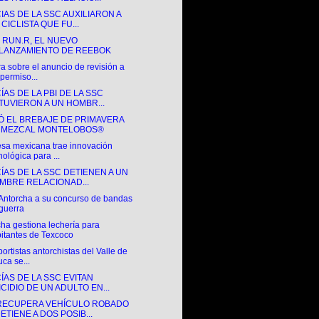
IAS DE LA SSC AUXILIARON A
CICLISTA QUE FU...
 RUN.R, EL NUEVO
LANZAMIENTO DE REEBOK
a sobre el anuncio de revisión a
 permiso...
ÍAS DE LA PBI DE LA SSC
TUVIERON A UN HOMBR...
Ó EL BREBAJE DE PRIMAVERA
 MEZCAL MONTELOBOS®
sa mexicana trae innovación
nológica para ...
ÍAS DE LA SSC DETIENEN A UN
MBRE RELACIONAD...
 Antorcha a su concurso de bandas
guerra
ha gestiona lechería para
itantes de Texcoco
ortistas antorchistas del Valle de
uca se...
ÍAS DE LA SSC EVITAN
ICIDIO DE UN ADULTO EN...
RECUPERA VEHÍCULO ROBADO
ETIENE A DOS POSIB...