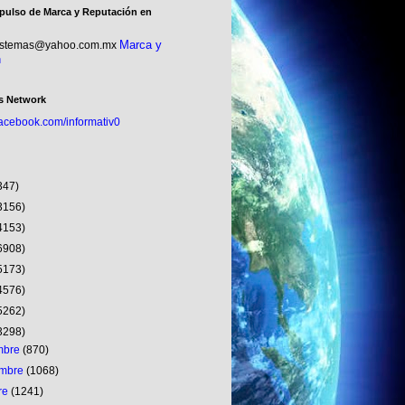
pulso de Marca y Reputación en
Marca y
sistemas@yahoo.com.mx
n
s Network
facebook.com/informativ0
347)
3156)
4153)
6908)
5173)
4576)
5262)
3298)
embre
(870)
embre
(1068)
re
(1241)