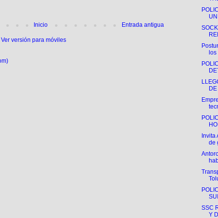
POLIC
UN 
Inicio
Entrada antigua
SOCK
RE
Ver versión para móviles
Postur
los
om)
POLIC
DE
LLEG
DE
Empre
tec
POLIC
HO
Invita
de 
Antorc
hab
Transp
Tol
POLIC
SU
SSC 
Y D