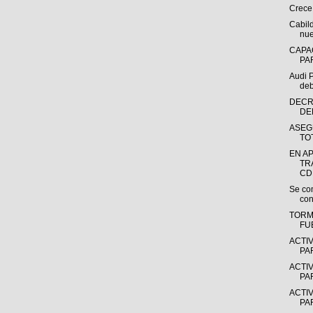
Crece 
Cabil
nue
CAPAC
PA
Audi P
deb
DECR
DEL
ASEG
TO
EN A
TR
CDM
Se co
con
TORM
FU
ACTI
PA
ACTI
PA
ACTI
PA