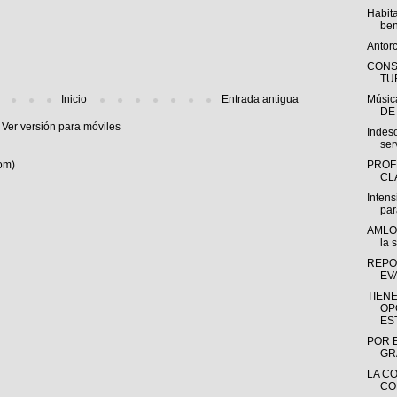
Habit
ben
Antor
CONS
TU
Inicio
Entrada antigua
Músi
DE
Ver versión para móviles
Indeso
ser
om)
PROF
CL
Intens
par
AMLO 
la s
REPO
EV
TIEN
OP
ES
POR E
GR
LA C
CO