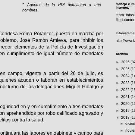
Manejo e im
* Agentes de la PDI detuvieron a tres
Internet.
hombres
team_info
Reputació
 Condesa-Roma-Polanco”, puesto en marcha por
Infosistema
Gobierno, José Ramón Amieva, para inhibir los
http://www.
rredor, elementos de la Policía de Investigación
s en cumplimento de igual número de mandatos
Archivo
►
2026
(8
►
2025
(1
 en campo, vigente a partir del 26 de julio, es
►
2024
(1
 quienes acuden o laboran en establecimientos
►
2023
(1
 nocturno de las delegaciones Miguel Hidalgo y
►
2022
(1
►
2021
(1
►
2020
(1
seguridad en y en cumplimiento a tres mandatos
►
2019
(1
ron aprehendidos por robo calificado agravado y
▼
2018
(1
litos contra la salud.
►
dici
►
novi
continuará las labores en gabinete y campo para