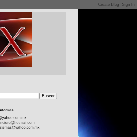
informes.
c@yahoo.com.mx
nciero@hotmail.com
sistemas@yahoo.com.mx