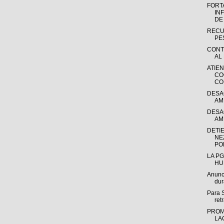
FORT
IN
DE 
RECU
PES
CONT
AL 
ATIE
CO
CO
DESA
AM
DESA
AM
DETIE
NE
POR
LA P
HU
Anunc
dur
Para S
retr
PROM
LA