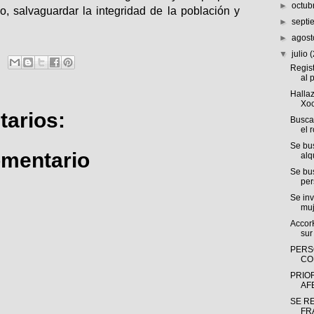
►
octub
, salvaguardar la integridad de la población y
►
sept
►
agos
▼
julio
Regist
al p
Halla
Xoc
arios:
Busca
el 
Se bus
omentario
alqu
Se bu
per
Se inv
muj
AccorH
sur 
PERS
CO
PRIOR
AF
SE R
FRA