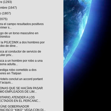
re
(1293)
iembre
(1647)
to
(1807)
(2075)
ra el campo resultados positivos
rimer s...
zgo de un torso masculino en
himilco
 la PGJCDMX a dos hombres por
robo de dine...
ca al conductor de servicio de
iler priv...
sca a un hombre por robo a una
sona adulta...
estiga robo cometido a dos
eres en Tlalpan
otels conclut un accord portant
l’acquis...
ONAS QUE SE HACÍAN PASAR
MO EMPLEADOS DE LIM...
ITARIO, ATENDER A LOS
ECTADOS EN EL PERCANC...
EÚNE GOBERNADOR
NCISCO ‘‘KIKO’’ VEGA CON DI...