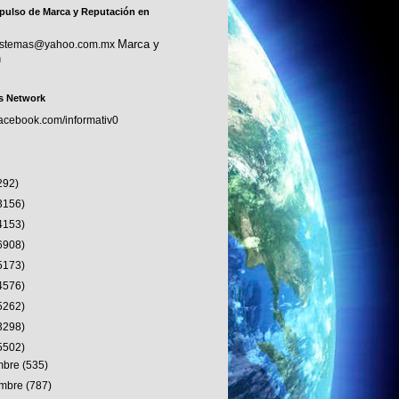
pulso de Marca y Reputación en
Marca y
sistemas@yahoo.com.mx
n
s Network
facebook.com/informativ0
292)
3156)
4153)
6908)
5173)
4576)
5262)
3298)
5502)
embre
(535)
embre
(787)