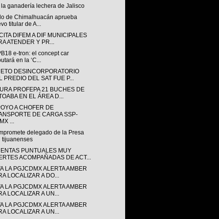
la ganadería lechera de Jalisco
do de Chimalhuacán aprueba
vo titular de A...
ITA DIFEM A DIF MUNICIPALES
RA ATENDER Y PR...
B18 e-tron: el concept car
utará en la ‘C...
ETO DESINCORPORATORIO
 PREDIO DEL SAT FUE P...
URA PROFEPA 21 BUCHES DE
TOABA EN EL ÁREA D...
POYO A CHOFER DE
ANSPORTE DE CARGA SSP-
X ...
mpromete delegado de la Presa
 tijuanenses
ENTAS PUNTUALES MUY
ERTES ACOMPAÑADAS DE ACT...
VA LA PGJCDMX ALERTA AMBER
RA LOCALIZAR A DO...
VA LA PGJCDMX ALERTA AMBER
RA LOCALIZAR A UN...
VA LA PGJCDMX ALERTA AMBER
RA LOCALIZAR A UN...