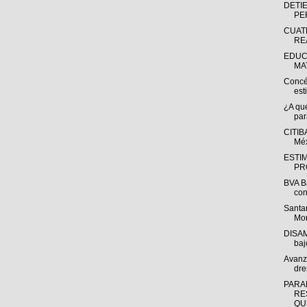
DETI
PE
CUAT
RE
EDUC
MAT
Concé
est
¿A qu
par
CITIB
Mé
ESTI
PR
BVA B
con
Santa
Mon
DISAM
baj
Avanz
dre
PARA
RE
QUE