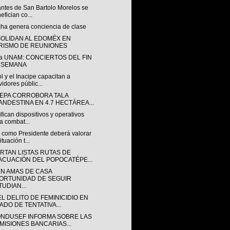
antes de San Bartolo Morelos se
efician co...
cha genera conciencia de clase
OLIDAN AL EDOMÉX EN
RISMO DE REUNIONES
ca UNAM: CONCIERTOS DEL FIN
 SEMANA
l y el Inacipe capacitan a
vidores públic...
EPA CORROBORA TALA
ANDESTINA EN 4.7 HECTÁREA...
ifican dispositivos y operativos
a combat...
como Presidente deberá valorar
ituación t...
RTAN LISTAS RUTAS DE
ACUACIÓN DEL POPOCATÉPE...
EN AMAS DE CASA
ORTUNIDAD DE SEGUIR
TUDIAN...
L DELITO DE FEMINICIDIO EN
ADO DE TENTATIVA...
ONDUSEF INFORMA SOBRE LAS
MISIONES BANCARIAS...