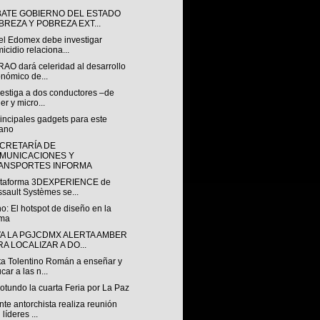
ATE GOBIERNO DEL ESTADO
BREZA Y POBREZA EXT...
el Edomex debe investigar
icidio relaciona...
RAO dará celeridad al desarrollo
nómico de...
vestiga a dos conductores –de
ler y micro...
incipales gadgets para este
ano
ECRETARÍA DE
MUNICACIONES Y
ANSPORTES INFORMA
ataforma 3DEXPERIENCE de
sault Systèmes se...
: El hotspot de diseño en la
ma
VA LA PGJCDMX ALERTA AMBER
RA LOCALIZAR A DO...
ta Tolentino Román a enseñar y
car a las n...
rotundo la cuarta Feria por La Paz
nte antorchista realiza reunión
 líderes ...