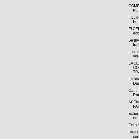
COMB
PO
FGJ d
hom
El CE
eco
Se in
trái
Los pr
ver
LA S
CO
TR
La pl
Das
Camino
Ro
ACTI
PA
Exhor
edu
Éxito 
Dirige
con