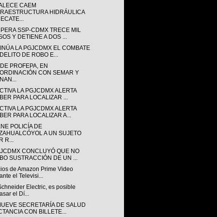
ALECE CAEM
FRAESTRUCTURA HIDRÁULICA
ECATE...
PERA SSP-CDMX TRECE MIL
OS Y DETIENE A DOS ...
INÚA LA PGJCDMX EL COMBATE
DELITO DE ROBO E...
NDE PROFEPA, EN
ORDINACIÓN CON SEMAR Y
NAN...
CTIVA LA PGJCDMX ALERTA
BER PARA LOCALIZAR ...
CTIVA LA PGJCDMX ALERTA
BER PARA LOCALIZAR A...
NE POLICÍA DE
ZAHUALCÓYOL A UN SUJETO
 R...
GJCDMX CONCLUYÓ QUE NO
BO SUSTRACCIÓN DE UN ...
ios de Amazon Prime Video
ante el Televisi...
chneider Electric, es posible
asar el Dí...
UEVE SECRETARÍA DE SALUD
CTANCIA CON BILLETE...