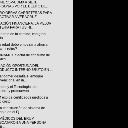
ENE SSP-CDMX A SIETE
RSONAS POR EL DELITO DE...
RO OBRAS CARRETERAS PARA
ACTIVAR A VERACRUZ ...
ACIÓN FINANCIERA: LA MEJOR
ERIA PARA TUS HI...
ntrate en tu camino, con gran
ilo
é edad debo empezar a ahorrar
a mi retiro?
ANAMEX: Sector de consumo de
xico
MACIÓN OPORTUNA DEL
ODUCTO INTERNO BRUTO EN ...
ancomer desafía el enfoque
vencional en in...
nder y el Tecnológico de
terrey promueven ...
 expide certificados médicos a
o costo
a construcción de sistema de
naje en el Ej...
MÉDICOS DEL ERUM
SCATARON A UNA PERSONA
 ...