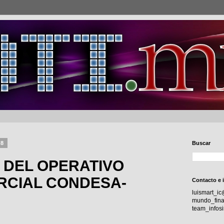
18
Buscar
 DEL OPERATIVO
RCIAL CONDESA-
Contacto e 
luismart_i
mundo_fina
team_info