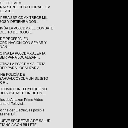
ALECE CAEM
FRAESTRUCTURA HIDRÁULICA
ECATE...
PERA SSP-CDMX TRECE MIL
OS Y DETIENE A DOS ...
INÚA LA PGJCDMX EL COMBATE
DELITO DE ROBO E...
NDE PROFEPA, EN
ORDINACIÓN CON SEMAR Y
NAN...
CTIVA LA PGJCDMX ALERTA
BER PARA LOCALIZAR ...
CTIVA LA PGJCDMX ALERTA
BER PARA LOCALIZAR A...
NE POLICÍA DE
ZAHUALCÓYOL A UN SUJETO
 R...
GJCDMX CONCLUYÓ QUE NO
BO SUSTRACCIÓN DE UN ...
ios de Amazon Prime Video
ante el Televisi...
chneider Electric, es posible
asar el Dí...
UEVE SECRETARÍA DE SALUD
CTANCIA CON BILLETE...