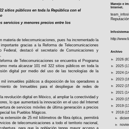
Manejo e im
Internet.
22 sitios públicos en toda la República con el
team_info
do
Reputació
 servicios y menores precios entre los
Infosistema
http://www.
en materia de telecomunicaciones, pues ha incrementado la
importante gracias a la Reforma de Telecomunicaciones
o Federal, destacó el secretario de Comunicaciones y
Archivo
.
►
2026
(8
 Reforma de Telecomunicaciones se encuentra el Programa
omo meta alcanzar 101 mil 322 sitios públicos en toda la
►
2025
(1
usión digital por medio del uso de las tecnologías de la
►
2024
(1
.
►
2023
(1
mil inmuebles públicos a disposición de los operadores a
►
2022
(1
amiento de Inmuebles para el despliegue de redes de
►
2021
(1
 revolución digital en México, al ampliar la conectividad y
►
2020
(1
ores, lo que aumentará la innovación en el uso del Internet
►
2019
(1
ertura de servicios móviles de última generación a precios
▼
2018
(1
special los Pueblos Mágicos.
a extensión de 25 mil kilómetros de fibra óptica, permitirá
►
dici
vicios de telecomunicaciones a todo el territorio nacional,
►
novi
cobertura, para que la población tenga mayor acceso a