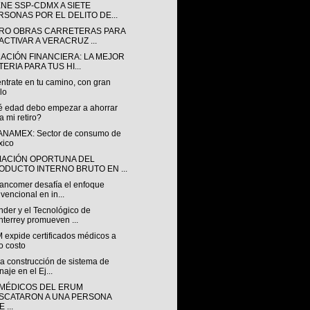
ENE SSP-CDMX A SIETE
RSONAS POR EL DELITO DE...
RO OBRAS CARRETERAS PARA
ACTIVAR A VERACRUZ ...
ACIÓN FINANCIERA: LA MEJOR
ERIA PARA TUS HI...
ntrate en tu camino, con gran
ilo
é edad debo empezar a ahorrar
a mi retiro?
ANAMEX: Sector de consumo de
xico
MACIÓN OPORTUNA DEL
ODUCTO INTERNO BRUTO EN ...
ancomer desafía el enfoque
vencional en in...
nder y el Tecnológico de
terrey promueven ...
 expide certificados médicos a
o costo
a construcción de sistema de
naje en el Ej...
MÉDICOS DEL ERUM
SCATARON A UNA PERSONA
 ...