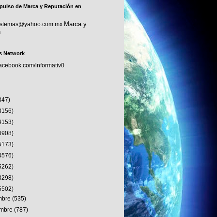
pulso de Marca y Reputación en
Marca y
sistemas@yahoo.com.mx
n
s Network
facebook.com/informativ0
347)
3156)
4153)
6908)
5173)
4576)
5262)
3298)
5502)
embre
(535)
embre
(787)