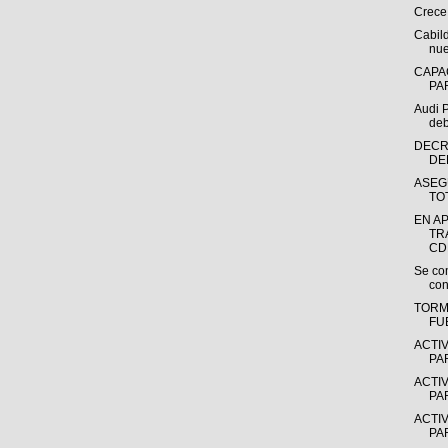
Crece 
Cabil
nue
CAPAC
PA
Audi P
deb
DECR
DEL
ASEG
TO
EN A
TR
CDM
Se co
con
TORM
FU
ACTI
PA
ACTI
PA
ACTI
PA