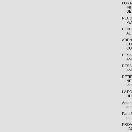
FORT
IN
DE 
RECU
PES
CONT
AL 
ATIE
CO
CO
DESA
AM
DESA
AM
DETIE
NE
POR
LA P
HU
Anunc
dur
Para S
retr
PROM
LA