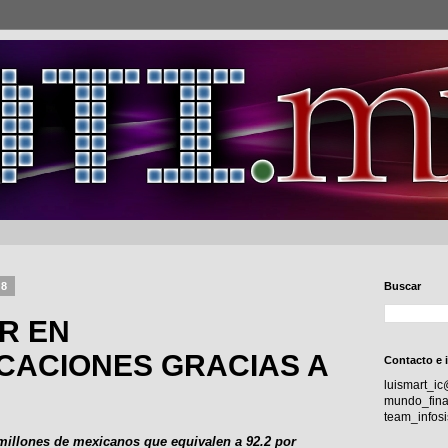
18
Buscar
ER EN
CACIONES GRACIAS A
Contacto e 
luismart_i
mundo_fina
team_info
 millones de mexicanos que equivalen a 92.2 por