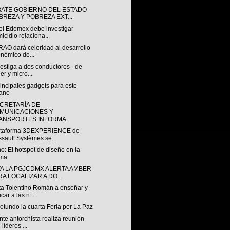
ATE GOBIERNO DEL ESTADO
BREZA Y POBREZA EXT...
el Edomex debe investigar
icidio relaciona...
RAO dará celeridad al desarrollo
nómico de...
vestiga a dos conductores –de
ler y micro...
incipales gadgets para este
ano
ECRETARÍA DE
MUNICACIONES Y
ANSPORTES INFORMA
ataforma 3DEXPERIENCE de
sault Systèmes se...
: El hotspot de diseño en la
ma
VA LA PGJCDMX ALERTA AMBER
RA LOCALIZAR A DO...
ta Tolentino Román a enseñar y
car a las n...
rotundo la cuarta Feria por La Paz
nte antorchista realiza reunión
 líderes ...