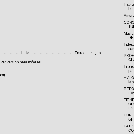
Habit
ben
Antor
CONS
TU
Músi
DE
Indeso
ser
Inicio
Entrada antigua
PROF
CL
Ver versión para móviles
Intens
par
om)
AMLO 
la s
REPO
EV
TIEN
OP
ES
POR E
GR
LA C
CO