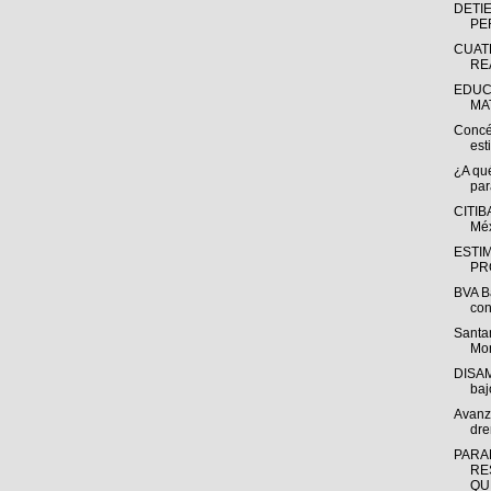
DETI
PE
CUAT
RE
EDUC
MAT
Concé
est
¿A qu
par
CITIB
Mé
ESTI
PR
BVA B
con
Santa
Mon
DISAM
baj
Avanz
dre
PARA
RE
QUE