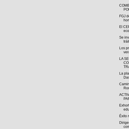
COMB
PO
FGJ d
hom
El CE
eco
Se in
trái
Los pr
ver
LA S
CO
TR
La pl
Das
Camino
Ro
ACTI
PA
Exhor
edu
Éxito 
Dirige
con