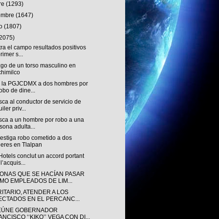
re
(1293)
iembre
(1647)
to
(1807)
(2075)
ra el campo resultados positivos
rimer s...
zgo de un torso masculino en
himilco
 la PGJCDMX a dos hombres por
robo de dine...
ca al conductor de servicio de
iler priv...
sca a un hombre por robo a una
sona adulta...
estiga robo cometido a dos
eres en Tlalpan
otels conclut un accord portant
l’acquis...
ONAS QUE SE HACÍAN PASAR
MO EMPLEADOS DE LIM...
ITARIO, ATENDER A LOS
ECTADOS EN EL PERCANC...
EÚNE GOBERNADOR
NCISCO ‘‘KIKO’’ VEGA CON DI...