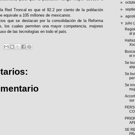
►
octub
►
sept
a Red Troncal es que el 92.2 por ciento de la población
ue equivale a 105 millones de mexicanos.
►
agos
cios que se destacan por la consolidación de la Reforma
▼
julio
es, los cuales permiten una mayor competencia, mejores
Regist
uso de las tecnologías en todo el país.
al p
Halla
Xoc
Busca
el 
Se bus
alqu
arios:
Se bu
per
Se inv
omentario
muj
AccorH
sur 
PERS
CO
PRIOR
AF
SE R
FRA