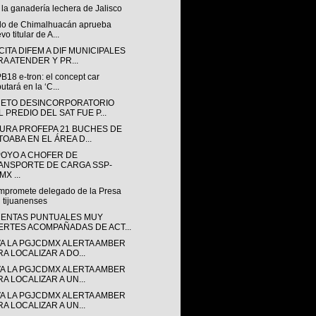
la ganadería lechera de Jalisco
do de Chimalhuacán aprueba
vo titular de A...
ITA DIFEM A DIF MUNICIPALES
RA ATENDER Y PR...
B18 e-tron: el concept car
utará en la ‘C...
ETO DESINCORPORATORIO
 PREDIO DEL SAT FUE P...
URA PROFEPA 21 BUCHES DE
TOABA EN EL ÁREA D...
POYO A CHOFER DE
ANSPORTE DE CARGA SSP-
X ...
mpromete delegado de la Presa
 tijuanenses
ENTAS PUNTUALES MUY
ERTES ACOMPAÑADAS DE ACT...
VA LA PGJCDMX ALERTA AMBER
RA LOCALIZAR A DO...
VA LA PGJCDMX ALERTA AMBER
RA LOCALIZAR A UN...
VA LA PGJCDMX ALERTA AMBER
RA LOCALIZAR A UN...