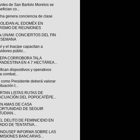
antes de San Bartolo Morelos se
efician co...
cha genera conciencia de clase
OLIDAN AL EDOMÉX EN
RISMO DE REUNIONES
ca UNAM: CONCIERTOS DEL FIN
 SEMANA
l y el Inacipe capacitan a
vidores públic...
EPA CORROBORA TALA
ANDESTINA EN 4.7 HECTÁREA...
ifican dispositivos y operativos
a combat...
como Presidente deberá valorar
ituación t...
RTAN LISTAS RUTAS DE
ACUACIÓN DEL POPOCATÉPE...
EN AMAS DE CASA
ORTUNIDAD DE SEGUIR
TUDIAN...
L DELITO DE FEMINICIDIO EN
ADO DE TENTATIVA...
ONDUSEF INFORMA SOBRE LAS
MISIONES BANCARIAS...