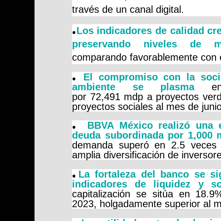
través de un canal digital.
Los indicadores de calidad cre
●
preservando niveles de m
comparando favorablemente con e
El compromiso con la soc
●
ambiente se plasma
e
por
72,491
mdp a proyectos ver
proyectos sociales al mes de juni
BBVA México realizó una e
●
deuda subordinada por 1,000 
demanda superó en 2.5 veces 
amplia diversificación de inversor
La fortaleza del banco se si
●
indicadores de liquidez y s
capitalización se sitúa en
18.9
2023, holgadamente superior al m