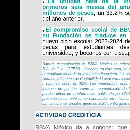
La utilidad neta de la ins
●
primeros seis meses del añ
millones de pesos
, un 33.2% su
del año anterior.
El compromiso social de BBV
●
su Fundación se traduce en
nuevo ciclo escolar 2023-2024
becas para estudiantes des
universidad, y becarios con disca
Bajo la denominación de BBVA México se refier
S.A. de C.V. (GFBM) utilizadas en esta nota, se p
al resultado local de la institución financiera. Los 
Normas y Criterios de Contabilidad Local estableci
a partir de enero de 2022. Los comentarios sobre la
internas de gestión, como la segmentación de l
pueden diferir de la información publicada por CNB
presente documento están expresadas en millone
las variaciones anuales (junio de 2023 contra junio 
ACTIVIDAD CREDITICIA
BBVA México da a conocer que d