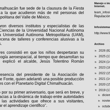
Manejo e im
Internet.
imalhuacán fue sede de la clausura de la
Fiesta
a la que acudieron más de mil personas del
team_info
Reputació
politana del Valle de México.
aron diversos institutos y especialistas de las
Infosistema
 Ciencias de la Universidad Nacional Autónoma
http://www.
 Universidad Autónoma Metropolitana (UAM),
ena de talleres y conferencias alusivas a la
.
Archivo
►
2026
(8
eres consistió en que los niños despertaran su
►
2025
(1
ología aeroespacial, al tiempo que desarrollan su
", explicó el alcalde, Jesús Tolentino Román
►
2024
(1
►
2023
(1
►
2022
(1
resencia del presidente de la Asociación de
ue Fonte, quien adelantó una posible producción
►
2021
(1
es con el Planetario Digital Chimalhuacán.
►
2020
(1
▼
2019
(1
io por su primer aniversario, que será en breve, y
►
dici
racias a la dinámica de trabajo entre autoridades
las actividades que ofrece a sus visitantes,
►
novi
 el aprendizaje científico".
►
octub