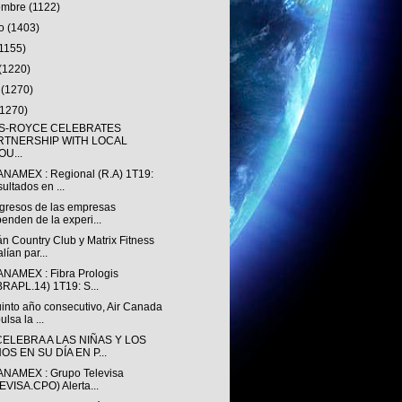
iembre
(1122)
to
(1403)
(1155)
(1220)
o
(1270)
(1270)
S-ROYCE CELEBRATES
RTNERSHIP WITH LOCAL
U...
ANAMEX : Regional (R.A) 1T19:
ultados en ...
ngresos de las empresas
enden de la experi...
n Country Club y Matrix Fitness
alían par...
ANAMEX : Fibra Prologis
BRAPL.14) 1T19: S...
into año consecutivo, Air Canada
ulsa la ...
ELEBRA A LAS NIÑAS Y LOS
OS EN SU DÍA EN P...
ANAMEX : Grupo Televisa
EVISA.CPO) Alerta...