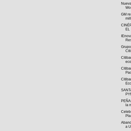
Nueva
Wor
GM rep
mil
CINÉ
EL
IEnov
Res
Grupo
Cit
Citiba
eco
Citib
Pac
Citib
Eco
SANT
PYM
PEÑAF
la 
Celeb
Pla
Aband
a U