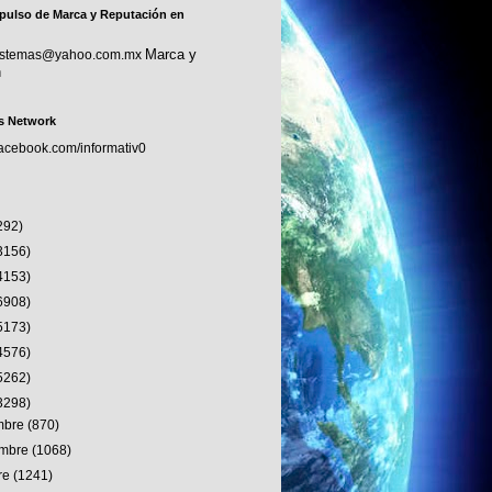
pulso de Marca y Reputación en
Marca y
sistemas@yahoo.com.mx
n
s Network
facebook.com/informativ0
292)
3156)
4153)
6908)
5173)
4576)
5262)
3298)
embre
(870)
embre
(1068)
re
(1241)