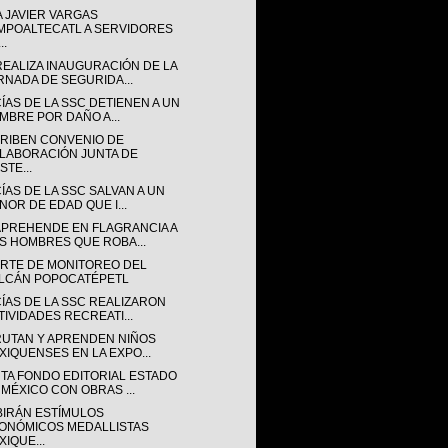
A JAVIER VARGAS
MPOALTECATL A SERVIDORES
..
REALIZA INAUGURACIÓN DE LA
RNADA DE SEGURIDA...
ÍAS DE LA SSC DETIENEN A UN
MBRE POR DAÑO A...
RIBEN CONVENIO DE
LABORACIÓN JUNTA DE
STE...
ÍAS DE LA SSC SALVAN A UN
NOR DE EDAD QUE I...
APREHENDE EN FLAGRANCIA A
S HOMBRES QUE ROBA...
RTE DE MONITOREO DEL
LCÁN POPOCATÉPETL
CÍAS DE LA SSC REALIZARON
TIVIDADES RECREATI...
RUTAN Y APRENDEN NIÑOS
XIQUENSES EN LA EXPO...
TA FONDO EDITORIAL ESTADO
 MÉXICO CON OBRAS ...
BIRÁN ESTÍMULOS
ONÓMICOS MEDALLISTAS
XIQUE...