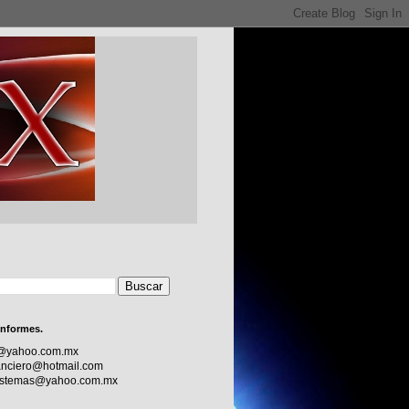
informes.
c@yahoo.com.mx
nciero@hotmail.com
sistemas@yahoo.com.mx