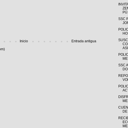
INVIT
ZE
PÚ.
SSC 
JO
POLIC
HO
SUSC
Inicio
Entrada antigua
CO
ASI
om)
POLIC
ME
SSC 
DO
REPO
VO
POLI
AC
DISF
ME
CUEN
DE
RECI
EC
ME