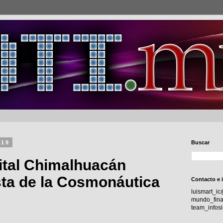
019
Buscar
gital Chimalhuacán
esta de la Cosmonáutica
Contacto e 
luismart_i
mundo_fina
team_info