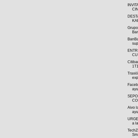
INVIT
CI
DEST
KA
Grupo
Ban
BanBa
sup
ENTR
CUE
Citib
1T1
Traxi
exp
Faceb
ayu
SEPO
CON
Aivo l
ayu
URGE 
a l
TechZo
Sma