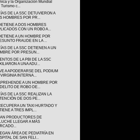
nica y la Organización Mundial
 Turismo c...
CÍAS DE LA SSC DETUVIERON A
S HOMBRES POR PR...
DETIENE A DOS HOMBRES
PLICADOS CON UN ROBO A...
DETIENE A UN HOMBRE POR
ESUNTO FRAUDE EN LA ...
ÍAS DE LA SSC DETIENEN A UN
MBRE POR PRESUN...
ENTOS DE LA PBI DE LA SSC
XILIARON A UNA ADU...
VE A APODERARSE DEL PODIUM
VIRGINIA INTERNA...
APREHENDE A UN HOMBRE POR
 DELITO DE ROBO DE...
ÍAS DE LA SSC REALIZAN LA
TENCIÓN DE DOS PE...
RECUPERA UN TAXI HURTADO Y
IENE A TRES IMPL...
AN PRODUCTORES DE
LUCHE LLEGAR A MÁS
RCADO...
EGAN ÁREA DE PEDIATRÍA EN
PITAL DE SAN FELI...