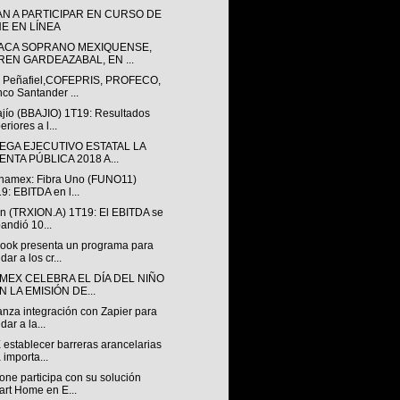
AN A PARTICIPAR EN CURSO DE
NE EN LÍNEA
ACA SOPRANO MEXIQUENSE,
REN GARDEAZABAL, EN ...
 Peñafiel,COFEPRIS, PROFECO,
co Santander ...
jío (BBAJIO) 1T19: Resultados
eriores a l...
EGA EJECUTIVO ESTATAL LA
NTA PÚBLICA 2018 A...
anamex: Fibra Uno (FUNO11)
9: EBITDA en l...
ón (TRXION.A) 1T19: El EBITDA se
andió 10...
ook presenta un programa para
dar a los cr...
MEX CELEBRA EL DÍA DEL NIÑO
 LA EMISIÓN DE...
anza integración con Zapier para
dar a la...
establecer barreras arancelarias
a importa...
ne participa con su solución
rt Home en E...