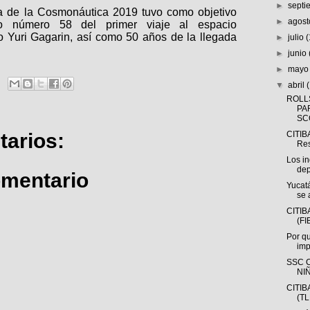
►
sept
a de la Cosmonáutica 2019 tuvo como objetivo
►
agos
io número 58 del primer viaje al espacio
o Yuri Gagarin, así como 50 años de la llegada
►
julio
►
junio
►
may
▼
abril
ROLL
PA
SCO
CITIB
arios:
Res
Los i
dep
omentario
Yucatá
se 
CITIB
(FI
Por qu
imp
SSC C
NIÑ
CITIB
(TL