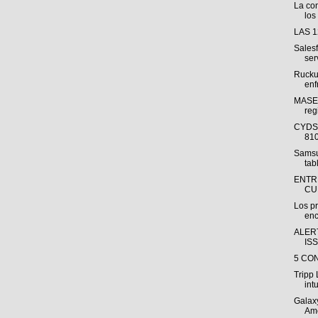
La con
los
LAS 
Sales
ser
Rucku
enf
MASEC
reg
CYDSA
810
Samsu
tab
ENTR
CU
Los pr
enc
ALER
IS
5 CO
Tripp 
intu
Galax
Amé