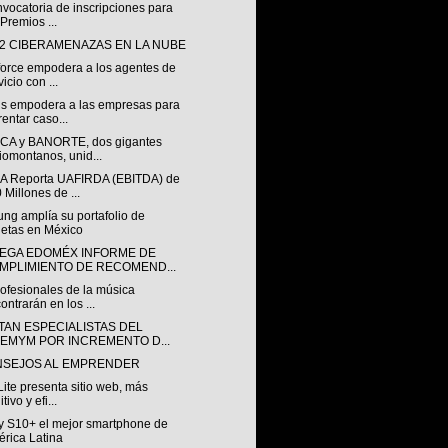
vocatoria de inscripciones para
 Premios ...
12 CIBERAMENAZAS EN LA NUBE
force empodera a los agentes de
vicio con ...
s empodera a las empresas para
rentar caso...
A y BANORTE, dos gigantes
iomontanos, unid...
 Reporta UAFIRDA (EBITDA) de
 Millones de ...
ng amplía su portafolio de
letas en México
EGA EDOMÉX INFORME DE
MPLIMIENTO DE RECOMEND...
ofesionales de la música
ontrarán en los ...
TAN ESPECIALISTAS DEL
SEMYM POR INCREMENTO D...
NSEJOS AL EMPRENDER
Lite presenta sitio web, más
itivo y efi...
y S10+ el mejor smartphone de
rica Latina