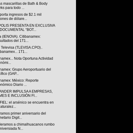
s mascarillas de Bath & Body
ks para todo ...
orta ingresos de $2.1 mil
lones de dólare...
POLIS PRESENTA EN EXCLUSIVA
 DOCUMENTAL “BOT...
a (IENOVA). Citibanamex:
ultados del 1T1...
 Televisa (TLEVISA.CPO)..
ibanamex... 1T1...
namex... Nota Oportuna Actividad
nómi...
anamex: Grupo Aeroportuario del
ífico (GAP...
anamex: México: Reporte
nómico Diario ...
ANDER IMPULSA A EMPRESAS,
ES E INCLUSIÓN FI...
IEL: el arsénico se encuentra en
naturalez...
ramos primer aniversario del
netario Digit...
eramos a chimalhuacanos rumbo
niversiada N...