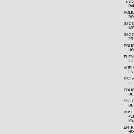
Telefó
Del
POLI
DO
SSC 
IM
SSC 
PR
POLIC
HO
ELEM
AU
VUEL
EN 
SSC 
EL
POLIC
DE
SSC 
DET
BUSC
PE
ME
ENTR
HOS