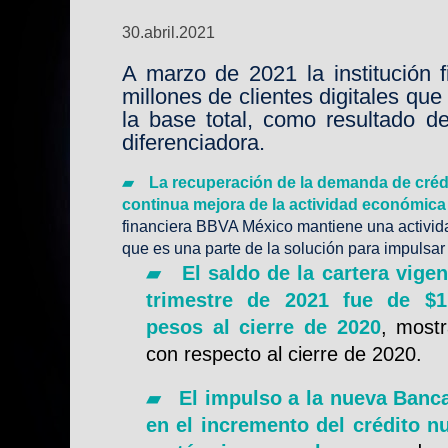
30.abril.2021
A marzo de 2021 la institución f
millones de clientes digitales qu
la base total, como resultado de
diferenciadora.
▰
La recuperación de la demanda de crédit
continua mejora de la actividad económica 
financiera BBVA México mantiene una activid
que es una parte de la solución para impulsa
▰
El saldo de la cartera vigen
trimestre de 2021 fue de $1
pesos al cierre de 2020
, most
con respecto al cierre de 2020.
▰
El impulso a la nueva Banc
en el incremento del crédito n