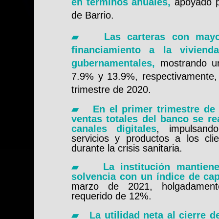
en términos anuales,
apoyado p
de Barrio.
▰
Las carteras con may
financiamiento a la viviend
gubernamentales,
mostrando un
7.9% y 13.9%, respectivamente, 
trimestre de 2020.
▰
En el primer trimestre de
ventas totales del banco se re
canales digitales
, impulsand
servicios y productos a los cl
durante la crisis sanitaria.
▰
La institución mantien
solvencia con un índice de cap
marzo de 2021, holgadament
requerido de 12%.
▰
La utilidad neta al cierre 