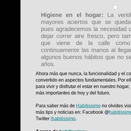
Higiene en el hogar:
La vent
mayores aciertos que se qued
pues agradecemos la necesidad de
dejar correr aire fresco, pero tam
que viene de la calle como 
continuamente las manos al llega
algunos buenos hábitos que no se 
años.
Ahora más que nunca, la funcionalidad y el co
convertido en aspectos fundamentales. Por el
para vivir y disfrutar el estar en nuestro hoga
más importantes de hoy y del futuro.
Para saber más de
Habitissimo
no olvides visi
más tips y noticias en: Facebook @
habitissim
Twitter
/habitissimo
.