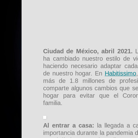
Ciudad de México, abril 2021.
ha cambiado nuestro estilo de vi
haciendo necesario adaptar cada
de nuestro hogar. En
Habitissimo
más de 1.8 millones de profesi
comparte algunos cambios que se
hogar para evitar que el Coron
familia.
Al entrar a casa:
la llegada a 
importancia durante la pandemia d