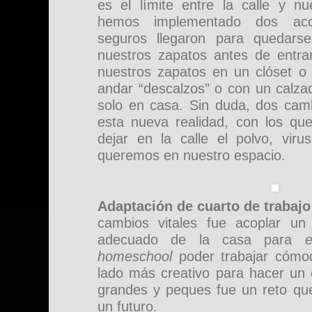
es el límite entre la calle y nu
hemos implementado dos ac
seguros llegaron para quedarse
nuestros zapatos antes de entrar
nuestros zapatos en un clóset o 
andar “descalzos” o con un calzad
solo en casa. Sin duda, dos cam
esta nueva realidad, con los q
dejar en la calle el polvo, viru
queremos en nuestro espacio.
Adaptación de cuarto de trabajo
cambios vitales fue acoplar un
adecuado de la casa para
homeschool
poder trabajar cómo
lado más creativo para hacer un 
grandes y peques fue un reto que
un futuro.