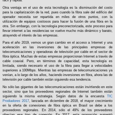
fácil y rápida.
Otra ventaja en el uso de esta tecnología es la disminución del costo
para la capilarización de la red, pues cuando la fibra sale del edificio del
operador necesita ser repartida en miles de otros puntos, con la
utilización de equipos costosos para hacer la fusión de una fibra en la
otra. Sin embargo, con la tecnología preconectorizada, este proceso para
llevar internet a las residencias se vuelve mucho más dinámico y barato,
atrayendo el interés de las empresas.
Para el año 2019, vemos un gran cambio en el acceso a Internet y una
aceleración en las inversiones de las principales empresas de
telecomunicaciones y operadoras de televisión por cable en el sector de
fibra óptica. Muchas de estas empresas proporcionan Internet a través de
cable coaxial. Pero, en términos de capacidad, esta tecnología es
limitada, siendo necesario el uso de la fibra para llegar a velocidades
superiores a 100Mbps. Mientras las empresas de telecomunicaciones ya
venían, a lo largo de los años, haciendo inversiones en fibra, ahora las de
televisión por cable también están siguiendo esa tendencia.
No sólo las gigantes de las telecomunicaciones están invirtiendo en este
sector, sino que los proveedores regionales de Internet también están
siguiendo la misma estrategia. Según datos de la encuesta
TIC
Prodiadores 2017
, lanzada en diciembre de 2018, el mayor crecimiento
en la oferta de conexiones de fibra óptica en Brasil se debe a los
proveedores regionales. En 2014, sólo el 49% de los proveedores
ofrecían ese tipo de conexión. En 2017, esta proporción aumentó