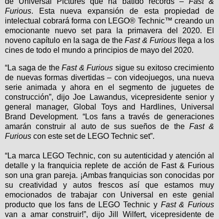
de Universal Pictures que ha batido records –
Fast &
Furious
. Esta nueva expansión de esta propiedad de
intelectual cobrará forma con LEGO® Technic™ creando un
emocionante nuevo set para la primavera del 2020. El
noveno capítulo en la saga de
the
Fast & Furious
llega a los
cines de todo el mundo a principios de mayo del 2020.
“La saga de the
Fast & Furious
sigue su exitoso crecimiento
de nuevas formas divertidas – con videojuegos, una nueva
serie animada y ahora en el segmento de juguetes de
construcción”, dijo Joe Lawandus, vicepresidente senior y
general manager, Global Toys and Hardlines, Universal
Brand Development. “Los fans a través de generaciones
amarán construir al auto de sus sueños de the
Fast &
Furious
con este set de LEGO Technic set”.
“La marca LEGO Technic, con su autenticidad y atención al
detalle y la franquicia replete de acción de Fast & Furious
son una gran pareja. ¡Ambas franquicias son conocidas por
su creatividad y autos frescos así que estamos muy
emocionados de trabajar con Universal en este genial
producto que los fans de LEGO Technic y
Fast & Furious
van a amar construir!”, dijo Jill Wilfert, vicepresidente de