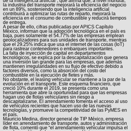
de la inteligencia artificial”, que afirma que, a nivel mundial,
la industria del transporte mejorará la eficiencia del negocio
en un 89%, sosteniendo que la inteligencia artificial
contribuirá a optimizar las rutas de reparto, mejorará la
eficiencia en el consumo de combustible y reducirá tiempos
de entrega.
A pesar de ello, cifras publicadas por APICS Capítulo
México, informan que la adopción tecnológica en el país es
baja, pues solamente el 54.77% de las empresas emplean
geolocalizadores para sus unidades de transporte, mientras
que el 29.25% indica que usa el internet de las cosas (IoT)
para rastrear contenedores o embarques importantes.
La falta de inyección de capital en departamentos
tecnológicos, se explica por la descapitalización que genera
una inversión tan grande para las empresas, que además
mantienen irregularidades en su flujo de efectivo debido a
factores diversos, como la absorción del costo del
combustible en la ejecución de fletes y más.
No obstante, el leasing vehicular se mantiene a la par de la
evolución en el transporte. Este esquema financiero, que
creció 10% durante el 2019, se presenta como una
herramienta que abre la oportunidad para que las empresas
hagan uso de flotas vehiculares sin riesgo a
descapitalizarse. El arrendamiento fomenta el acceso al uso
de vehículos recientes que hacen uso de las nuevas
tecnologías, y promueve la competitividad de las PyMES en
el país.
Mauricio Medina, director general de TIP México, empresa
líder en arrendamiento de transporte, autos y administración
de flota, comentó que “el arrendamiento vehicular impulsa el