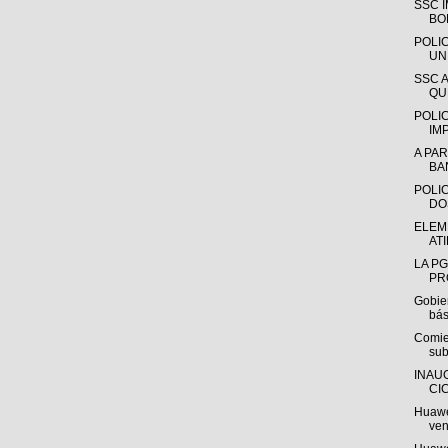
SSC I
BO
POLI
UN
SSC 
QU
POLIC
IM
A PAR
BAN
POLIC
DO
ELEM
AT
LA P
PR
Gobie
bás
Comien
sub
INAU
CI
Huawe
ven