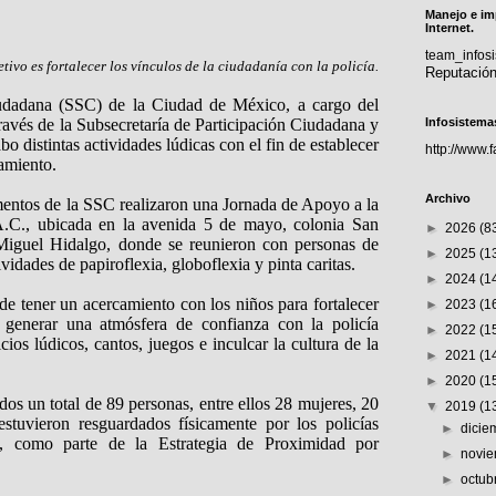
Manejo e im
Internet.
team_info
etivo es fortalecer los vínculos de la ciudadanía con la policía.
Reputació
udadana (SSC) de la Ciudad de México, a cargo del
ravés de la Subsecretaría de Participación Ciudadana y
Infosistema
bo distintas actividades lúdicas con el fin de establecer
http://www.
amiento.
Archivo
mentos de la SSC realizaron una Jornada de Apoyo a la
.C., ubicada en la avenida 5 de mayo, colonia San
►
2026
(8
 Miguel Hidalgo, donde se reunieron con personas de
►
2025
(1
ividades de papiroflexia, globoflexia y pinta caritas.
►
2024
(1
 de tener un acercamiento con los niños para fortalecer
►
2023
(1
 generar una atmósfera de confianza con la policía
►
2022
(1
icios lúdicos, cantos, juegos e inculcar la cultura de la
►
2021
(1
►
2020
(1
dos un total de 89 personas, entre ellos 28 mujeres, 20
▼
2019
(1
stuvieron resguardados físicamente por los policías
►
dici
a, como parte de la Estrategia de Proximidad por
►
novi
►
octub