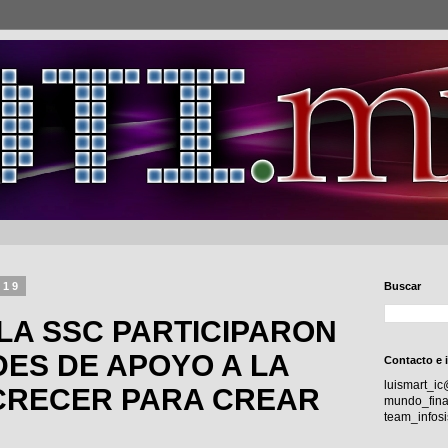
019
Buscar
 LA SSC PARTICIPARON
DES DE APOYO A LA
Contacto e 
luismart_i
CRECER PARA CREAR
mundo_fina
team_info