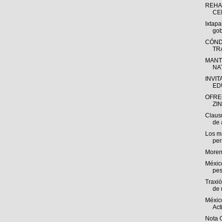
REHA
CE
Ixtapa
go
CÓND
TR
MANT
NA
INVIT
ED
OFRE
ZI
Claus
de 
Los ma
per
Moren
Méxic
pes
Traxi
de 
Méxic
Act
Nota 