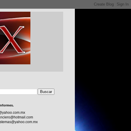
informes.
c@yahoo.com.mx
nciero@hotmail.com
sistemas@yahoo.com.mx