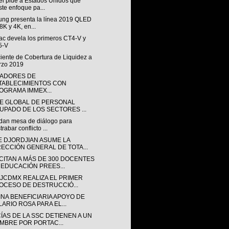
i pide a Estados Unidos que
ste enfoque pa...
ng presenta la línea 2019 QLED
8K y 4K, en...
ac devela los primeros CT4-V y
5-V
iente de Cobertura de Liquidez a
rzo 2019
CADORES DE
TABLECIMIENTOS CON
OGRAMA IMMEX...
CE GLOBAL DE PERSONAL
UPADO DE LOS SECTORES ...
dan mesa de diálogo para
trabar conflicto ...
E DJORDJIAN ASUME LA
RECCIÓN GENERAL DE TOTA...
CITAN A MÁS DE 300 DOCENTES
 EDUCACIÓN PREES...
GJCDMX REALIZA EL PRIMER
OCESO DE DESTRUCCIÓ...
INA BENEFICIARIA APOYO DE
LARIO ROSA PARA EL...
ÍAS DE LA SSC DETIENEN A UN
MBRE POR PORTAC...