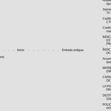
Huawe
aju
Samsu
TV 
Cadill
CT
Coefic
ma
INDI
ES
PR
ÍNDI
Inicio
Entrada antigua
OC
om)
Acuer
des
MARI
DI
CAPA
DE
LA P
PR
DEST
SA
POLIC
HO