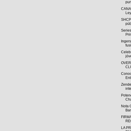
pun
CANACO
Ley
SHCP:
púb
Series
Pri
Inger
fus
Celebr
jóv
OVER
CL
Conoce
Ent
Zende
int
Potenc
Cha
Nota O
Ban
FIRM
RE
LA PR