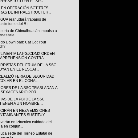
PRESA TUTO EN EL SEC...
 EN OPERACIÓN SCT TRES
RAS DE INFRAESTRUCTUR...
UA reanudará trabajos de
estimiento del Rí...
ptoría de Chimalhuacán impulsa a
enes tale...
ndo Download: Cat Got Your
ch?
LIMENTA LA PGJCDMX ORDEN
 APREHENSIÓN CONTRA...
RRISTAS DEL ERUM DE LA SSC
OYAN EN EL RESCAT...
REALIZÓ FERIA DE SEGURIDAD
COLAR EN EL CONAL...
ORES DE LA SSC TRASLADAN A
 SEXAGENARIO POR ...
ÍAS DE LA PBI DE LA SSC
TIENEN A UN HOMBRE ...
CIRÁN EN NEZA EMISIONES
NTAMINANTES SUSTITUY...
verán en Iztacalco cuidado del
a en conjun...
luca sede del Torneo Estatal de
oncesto