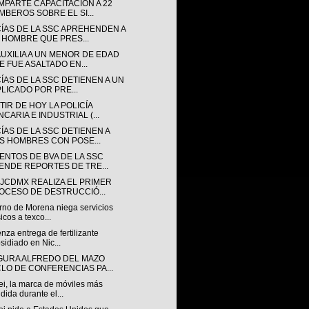
MPARTE CAPACITACIÓN A 22
MBEROS SOBRE EL SI...
CÍAS DE LA SSC APREHENDEN A
 HOMBRE QUE PRES...
AUXILIA A UN MENOR DE EDAD
E FUE ASALTADO EN...
ÍAS DE LA SSC DETIENEN A UN
PLICADO POR PRE...
TIR DE HOY LA POLICÍA
CARIA E INDUSTRIAL (...
ÍAS DE LA SSC DETIENEN A
S HOMBRES CON POSE...
ENTOS DE BVA DE LA SSC
IENDE REPORTES DE TRE...
GJCDMX REALIZA EL PRIMER
OCESO DE DESTRUCCIÓ...
rno de Morena niega servicios
icos a texco...
za entrega de fertilizante
sidiado en Nic...
GURA ALFREDO DEL MAZO
CLO DE CONFERENCIAS PA...
i, la marca de móviles más
dida durante el...