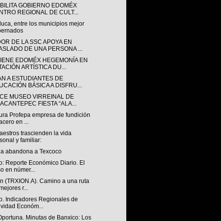
BILITA GOBIERNO EDOMÉX
NTRO REGIONAL DE CULT...
luca, entre los municipios mejor
bernados
OR DE LA SSC APOYA EN
ASLADO DE UNA PERSONA ...
IENE EDOMÉX HEGEMONÍA EN
TACIÓN ARTÍSTICA DU...
AN A ESTUDIANTES DE
UCACIÓN BÁSICA A DISFRU...
CE MUSEO VIRREINAL DE
NACANTEPEC FIESTA “ALA...
ura Profepa empresa de fundición
acero en ...
estros trascienden la vida
sonal y familiar:
a abandona a Texcoco
o: Reporte Económico Diario. El
o en númer...
ón (TRXION.A). Camino a una ruta
mejores r...
o. Indicadores Regionales de
ividad Económ...
Oportuna. Minutas de Banxico: Los