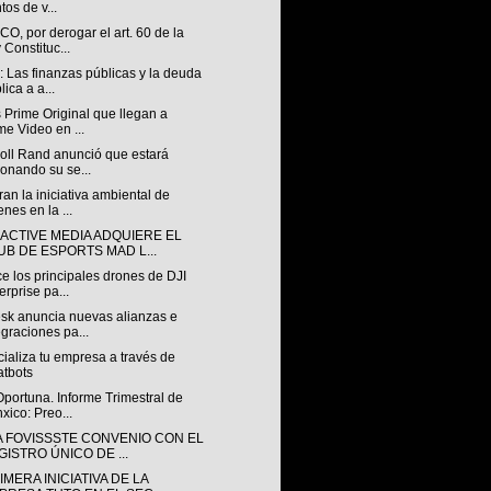
tos de v...
, por derogar el art. 60 de la
 Constituc...
 Las finanzas públicas y la deuda
lica a a...
 Prime Original que llegan a
me Video en ...
soll Rand anunció que estará
ionando su se...
an la iniciativa ambiental de
enes en la ...
ACTIVE MEDIA ADQUIERE EL
UB DE ESPORTS MAD L...
 los principales drones de DJI
erprise pa...
sk anuncia nuevas alianzas e
egraciones pa...
ializa tu empresa a través de
tbots
portuna. Informe Trimestral de
xico: Preo...
A FOVISSSTE CONVENIO CON EL
GISTRO ÚNICO DE ...
IMERA INICIATIVA DE LA