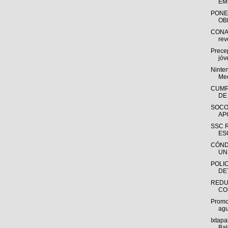
EM
PONE
OB
CONAG
rev
Prece
jóv
Ninte
Me
CUMP
DE
SOCO
AP
SSC 
ES
CÓND
UN
POLIC
DE
REDU
CO
Promo
agu
Ixtapa
Bal