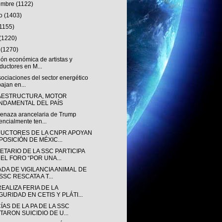
iembre
(1122)
to
(1403)
(1155)
(1220)
o
(1270)
ión económica de artistas y
ductores en M...
ociaciones del sector energético
bajan en...
AESTRUCTURA, MOTOR
NDAMENTAL DEL PAÍS
enaza arancelaria de Trump
encialmente ten...
UCTORES DE LA CNPR APOYAN
POSICIÓN DE MÉXIC...
ETARIO DE LA SSC PARTICIPA
 EL FORO “POR UNA...
DA DE VIGILANCIA ANIMAL DE
SSC RESCATA A T...
EALIZA FERIA DE LA
GURIDAD EN CETIS Y PLÁTI...
ÍAS DE LA PA DE LA SSC
TARON SUICIDIO DE U...