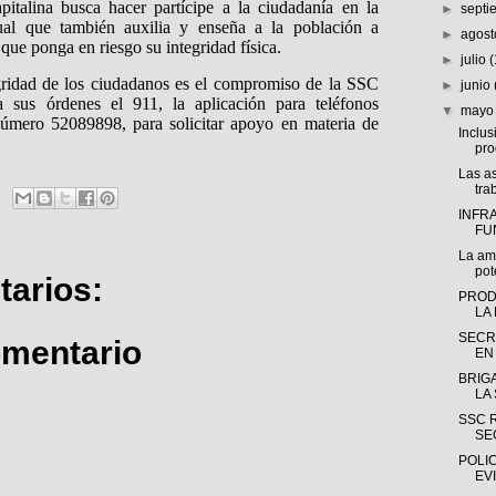
italina busca hacer partícipe a la ciudadanía en la
►
sept
ual que también auxilia y enseña a la población a
►
agos
 que ponga en riesgo su integridad física.
►
julio
egridad de los ciudadanos es el compromiso de la SSC
►
junio
a sus órdenes el 911, la aplicación para teléfonos
▼
may
 número 52089898, para solicitar apoyo en materia de
Inclus
pro
Las as
tra
INFR
FU
La am
pot
arios:
PROD
LA 
SECR
omentario
EN
BRIGA
LA 
SSC R
SE
POLIC
EVI