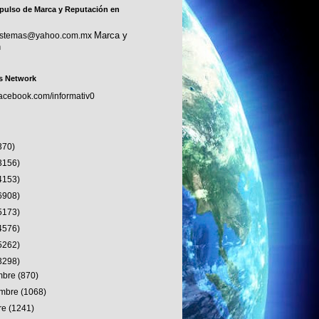
pulso de Marca y Reputación en
Marca y
sistemas@yahoo.com.mx
n
s Network
facebook.com/informativ0
370)
3156)
4153)
6908)
5173)
4576)
5262)
3298)
embre
(870)
embre
(1068)
re
(1241)