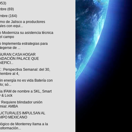
953)
embre
(69)
embre
(164)
no de Jalisco a productores
ales con equi...
o Moderniza su asistencia técnica
el campo
o Implementa estrategias para
tegerse de ...
GURAN CASA HOGAR
NDACIÓN PALACE QUE
EFICI...
: Perspectiva Semanal: del 30,
iembre al 4,
in energía no es vida Batería con
lo; só...
a IFAM de nombre a SKL, Smart
 & Lock
r Requiere blindador unión
mial: AMBA
UCTURALES IMPULSAN AL
MPO MEXICANO
ógico de Monterrey llama a la
nsformación...