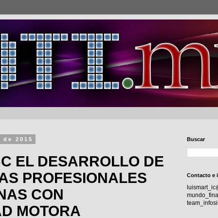
 de 2015
Buscar
BC EL DESARROLLO DE
AS PROFESIONALES
Contacto e 
luismart_i
NAS CON
mundo_fina
team_info
AD MOTORA