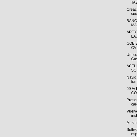
TAB
Creac
soc
BANC
MÁ
APOY
LA
GOBI
CV 
Un íc
Gus
ACTU
SO
Navid
for
99 %
CO
Prese
car
Vuelve
ins
Millen
Softw
esp