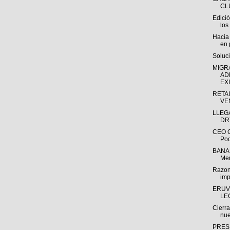
CL
Edici
los
Hacia
en 
Soluci
MIGR
AD
EXI
RETAI
VE
LLEG
DR
CEO C
Pod
BANAM
Men
Razone
imp
ERUV
LE
Cierr
nue
PRES