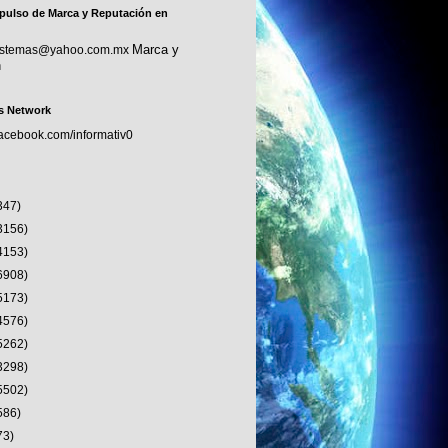
pulso de Marca y Reputación en
Marca y
sistemas@yahoo.com.mx
n
s Network
facebook.com/informativ0
347)
3156)
4153)
6908)
5173)
4576)
5262)
3298)
5502)
586)
73)