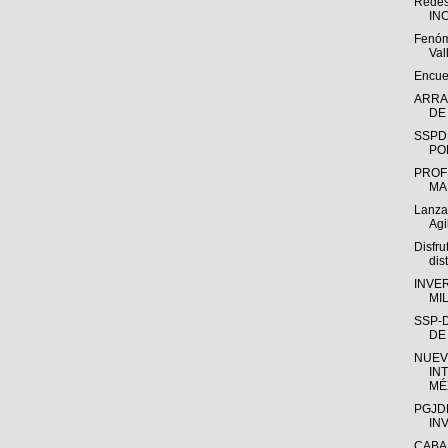
Redes
IN
Fenóm
Val
Encue
ARRA
DE
SSPD
PO
PROF
MA
Lanza
Ag
Disfru
dis
INVER
MI
SSP-
DE
NUEV
IN
MÉX
PGJD
IN
CABA