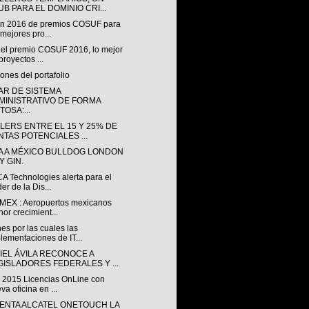
UB PARA EL DOMINIO CRI...
ón 2016 de premios COSUF para
 mejores pro...
 el premio COSUF 2016, lo mejor
proyectos ...
ones del portafolio
AR DE SISTEMA
MINISTRATIVO DE FORMA
TOSA:...
LERS ENTRE EL 15 Y 25% DE
NTAS POTENCIALES ...
A A MÉXICO BULLDOG LONDON
Y GIN.
A Technologies alerta para el
er de la Dis...
EX : Aeropuertos mexicanos
or crecimient...
s por las cuales las
lementaciones de IT...
IEL ÁVILA RECONOCE A
GISLADORES FEDERALES Y ...
a 2015 Licencias OnLine con
va oficina en ...
ENTA ALCATEL ONETOUCH LA