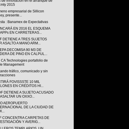
 de innovación en el arranque de
Cmty 2015
eno empresarial de Sillicon
ley, presente...
sta : Banamex de Expectativas
NCARÁ EN 2016 EL ESQUEMA
 APPs EN CARRETERAS...
F DETIENE A TRES SUJETOS
R ASALTO A MANO ARM...
EPA DECOMISA 90 M3 DE
DERA DE PINO EN CALPUL...
 CA Technologies portafolio de
ile Management
tando tráfico, comunicado y sin
tracciones
TIRÁ FOVISSSTE 10 MIL
LLONES EN CRÉDITOS HI...
DF DETIENE A SUJETO ACUSADO
 ASALTAR UN OXXO...
O AEROPUERTO
TERNACIONAL DE LA CIUDAD DE
...
F CONCENTRA CARPETAS DE
VESTIGACIÓN Y AVERIG...
LLEROS TEMPLARIOS, UN