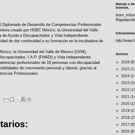
Manejo e im
Internet.
team_info
Reputació
el Diplomado de Desarrollo de Competencias Profesionales
tora creado por HSBC México, la Universidad del Valle
Infosistema
 de Ayuda a Discapacitados y Vida Independiente.
lidad de dar continuidad a su formación en la incubadora de
http://www.
xico, la Universidad del Valle de México (UVM),
Archivo
scapacitados, I.A.P. (FHADI) y Vida Independiente
►
2026
(8
etencias profesionales de 19 personas con discapacidad
ibilidades de crecimiento personal y laboral, gracias al
►
2025
(1
encias Profesionales.
►
2024
(1
►
2023
(1
►
2022
(1
►
2021
(1
►
2020
(1
►
2019
(1
►
2018
(1
arios:
►
2017
(8
►
2016
(6