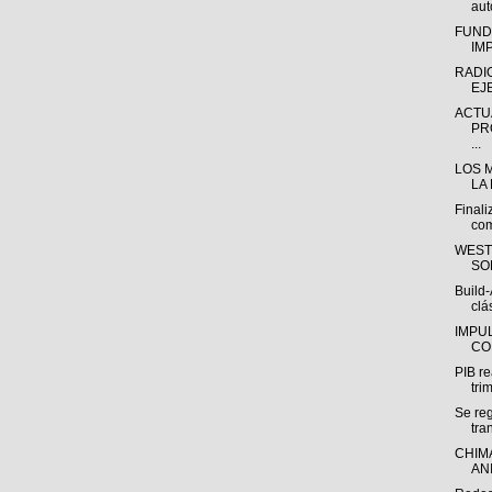
aut
FUND
IM
RADI
EJ
ACTU
PR
...
LOS M
LA
Final
com
WEST
SO
Build-
clá
IMPU
CO
PIB re
tri
Se reg
tra
CHIM
AN