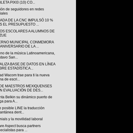
LETA PIXI3 (10) CO...
ión de seguidores en redes
iales
ADA DE LA CNC IMPULSÓ 10 %
S EL PRESUPUESTO ...
OS ESCOLARES A ALUMNOS DE
 ZUE
ERNO MUNICIPAL CONMEMORA
ANIVERSARIO DE LA ...
ono de la música Latinoamericana,
tavo San...
ALIZA BASE DE DATOS EN LÍNEA
BRE ESTADÍSTICA...
ad Wacom trae para ti la nueva
ma de escri...
 DE MAESTROS MEXIQUENSES
N EVALUACIÓN DE DES...
nta Belkin su dinámico puerto de
ga para A...
 posible LINE la traducción
tantánea dent...
nials y la movilidad laboral
are Aspect busca partners
ecialistas para ...