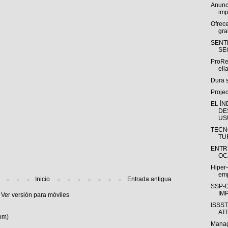
Anunc
imp
Ofrece
gra
SENTE
SE
ProRe
ella
Dura s
Projec
EL ÍN
DE
USU
TECN
TU
ENTR
OC
Hiper-
emp
Inicio
Entrada antigua
SSP-D
IM
Ver versión para móviles
ISSS
AT
om)
Manag