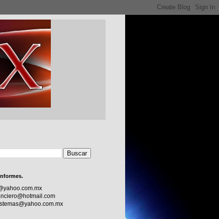
informes.
c@yahoo.com.mx
nciero@hotmail.com
sistemas@yahoo.com.mx