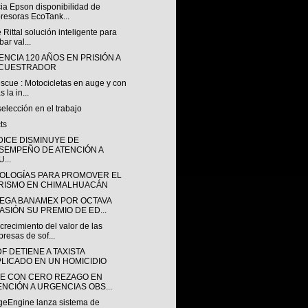
ia Epson disponibilidad de
resoras EcoTank...
 Rittal solución inteligente para
bar val...
NCIA 120 AÑOS EN PRISIÓN A
CUESTRADOR
scue : Motocicletas en auge y con
s la in...
elección en el trabajo
ts
DICE DISMINUYE DE
SEMPEÑO DE ATENCIÓN A
...
OLOGÍAS PARA PROMOVER EL
RISMO EN CHIMALHUACÁN
EGA BANAMEX POR OCTAVA
ASIÓN SU PREMIO DE ED...
crecimiento del valor de las
resas de sof...
F DETIENE A TAXISTA
PLICADO EN UN HOMICIDIO
TE CON CERO REZAGO EN
ENCIÓN A URGENCIAS OBS...
eEngine lanza sistema de