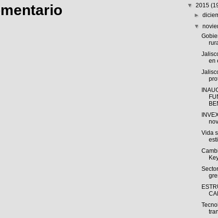
omentario
▼
2015
(1
►
dici
▼
novi
Gobier
rur
Jalisc
en 
Jalisc
pro
INAU
FU
BEN
INVEX 
nov
Vida s
esti
Cambi
Key
Secto
gre
ESTR
CA
Tecnol
tra