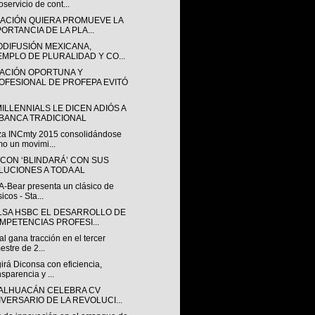
oservicio de cont...
ACIÓN QUIERA PROMUEVE LA
PORTANCIA DE LA PLA...
ODIFUSIÓN MEXICANA,
EMPLO DE PLURALIDAD Y CO...
ACIÓN OPORTUNA Y
OFESIONAL DE PROFEPA EVITÓ
ILLENNIALS LE DICEN ADIÓS A
 BANCA TRADICIONAL
iza INCmty 2015 consolidándose
o un movimi...
CON ‘BLINDARÁ’ CON SUS
LUCIONES A TODA AL
A-Bear presenta un clásico de
sicos - Sta...
LSA HSBC EL DESARROLLO DE
MPETENCIAS PROFESI...
al gana tracción en el tercer
mestre de 2...
irá Diconsa con eficiencia,
nsparencia y ...
ALHUACÁN CELEBRA CV
IVERSARIO DE LA REVOLUCI...