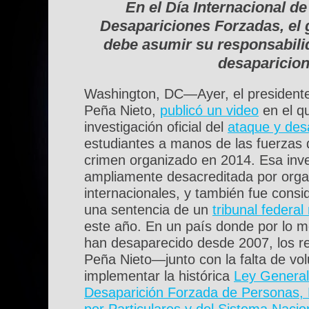
En el Día Internacional de
Desapariciones Forzadas, el
debe asumir su responsabilid
desaparicio
Washington, DC—Ayer, el presidente
Peña Nieto,
publicó un video
en el qu
investigación oficial del
ataque y des
estudiantes a manos de las fuerzas 
crimen organizado en 2014. Esa inve
ampliamente desacreditada por orga
internacionales, y también fue cons
una sentencia de un
tribunal federa
este año. En un país donde por lo 
han desaparecido desde 2007, los r
Peña Nieto—junto con la falta de vol
implementar la histórica
Ley General
Desaparición Forzada de Personas,
por Particulares y del Sistema Naci