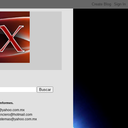
informes.
c@yahoo.com.mx
nciero@hotmail.com
sistemas@yahoo.com.mx