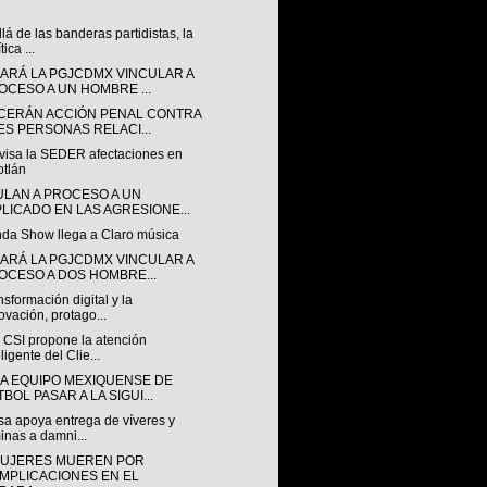
lá de las banderas partidistas, la
tica ...
ARÁ LA PGJCDMX VINCULAR A
OCESO A UN HOMBRE ...
CERÁN ACCIÓN PENAL CONTRA
ES PERSONAS RELACI...
visa la SEDER afectaciones en
otlán
ULAN A PROCESO A UN
PLICADO EN LAS AGRESIONE...
nda Show llega a Claro música
ARÁ LA PGJCDMX VINCULAR A
OCESO A DOS HOMBRE...
nsformación digital y la
ovación, protago...
 CSI propone la atención
eligente del Clie...
A EQUIPO MEXIQUENSE DE
BOL PASAR A LA SIGUI...
sa apoya entrega de víveres y
inas a damni...
MUJERES MUEREN POR
MPLICACIONES EN EL