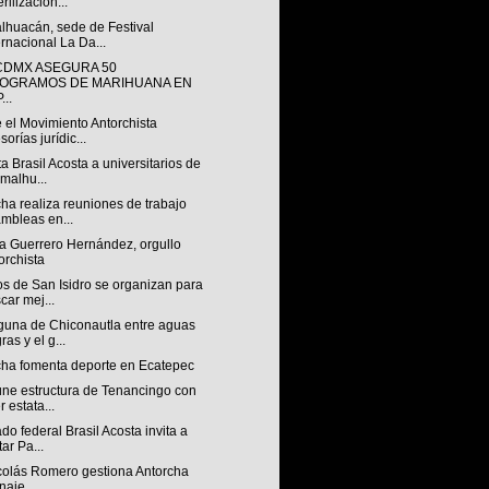
erilización...
lhuacán, sede de Festival
ernacional La Da...
CDMX ASEGURA 50
LOGRAMOS DE MARIHUANA EN
...
 el Movimiento Antorchista
sorías jurídic...
a Brasil Acosta a universitarios de
malhu...
ha realiza reuniones de trabajo
mbleas en...
a Guerrero Hernández, orgullo
orchista
s de San Isidro se organizan para
car mej...
guna de Chiconautla entre aguas
ras y el g...
cha fomenta deporte en Ecatepec
úne estructura de Tenancingo con
r estata...
do federal Brasil Acosta invita a
tar Pa...
colás Romero gestiona Antorcha
naje