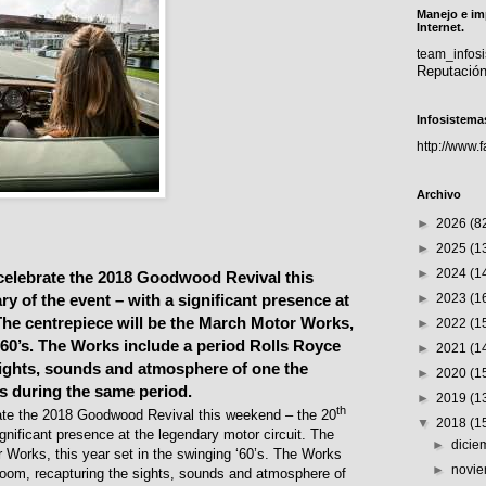
Manejo e im
Internet.
team_info
Reputació
Infosistema
http://www.
Archivo
►
2026
(8
►
2025
(1
►
2024
(1
celebrate the 2018 Goodwood Revival this
y of the event – with a significant presence at
►
2023
(1
 The centrepiece will be the March Motor Works,
►
2022
(1
 ‘60’s. The Works include a period Rolls Royce
►
2021
(1
ights, sounds and atmosphere of one the
►
2020
(1
s during the same period.
►
2019
(1
th
rate the 2018 Goodwood Revival this weekend – the 20
▼
2018
(1
ignificant presence at the legendary motor circuit. The
►
dici
r Works, this year set in the swinging ‘60’s. The Works
►
novi
room, recapturing the sights, sounds and atmosphere of