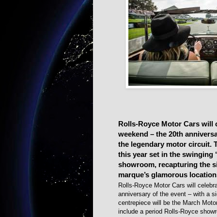
Rolls-Royce Motor Cars will 
weekend – the 20th anniversar
the legendary motor circuit.
this year set in the swinging
showroom, recapturing the s
marque’s glamorous location
Rolls-Royce Motor Cars will celeb
anniversary of the event – with a s
centrepiece will be the March Moto
include a period Rolls‑Royce show