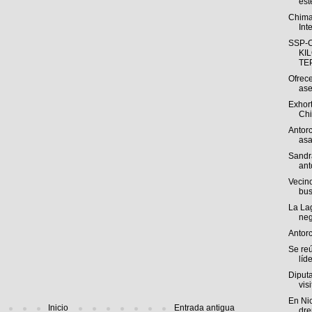
est
Chima
Int
SSP-
KI
TEP
Ofrece
ase
Exhort
Chi
Antorc
asa
Sandr
ant
Vecino
bus
La La
neg
Antor
Se re
líde
Diputa
visi
En Ni
Inicio
Entrada antigua
dre