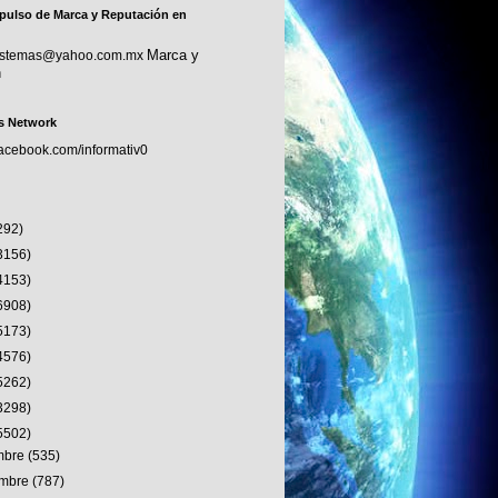
pulso de Marca y Reputación en
Marca y
sistemas@yahoo.com.mx
n
s Network
facebook.com/informativ0
292)
3156)
4153)
6908)
5173)
4576)
5262)
3298)
5502)
embre
(535)
embre
(787)