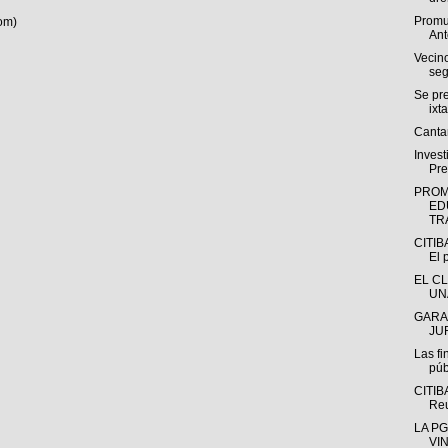
Promu
om)
Ant
Vecin
seg
Se pr
ixt
Cantar
Invest
Pre
PROM
ED
TRA
CITIB
El p
EL C
UN
GARA
JUR
Las fi
púb
CITIB
Reu
LA P
VI