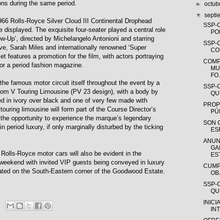
ns during the same period.
►
octub
▼
sept
66 Rolls-Royce Silver Cloud III Continental Drophead
SSP-
 displayed. The exquisite four-seater played a central role
PO
low-Up’, directed by Michelangelo Antonioni and starring
SSP-
, Sarah Miles and internationally renowned ‘Super
CO
t features a promotion for the film, with actors portraying
COMP
for a period fashion magazine.
MU
FO.
the famous motor circuit itself throughout the event by a
SSP-
m V Touring Limousine (PV 23 design), with a body by
QUE
 in ivory over black and one of very few made with
PROP
touring limousine will form part of the Course Director’s
PÚ
 the opportunity to experience the marque’s legendary
SON 
in period luxury, if only marginally disturbed by the ticking
ES
ANUN
GA
Rolls-Royce motor cars will also be evident in the
EST
weekend with invited VIP guests being conveyed in luxury
CUMP
ated on the South-Eastern corner of the Goodwood Estate.
OB
SSP-
QUE
INICI
IN