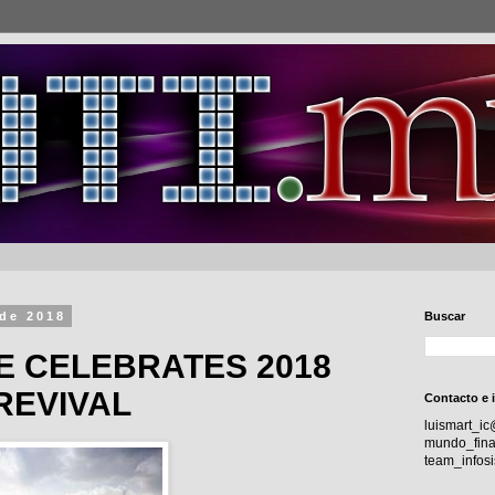
 de 2018
Buscar
E CELEBRATES 2018
EVIVAL
Contacto e 
luismart_i
mundo_fina
team_info