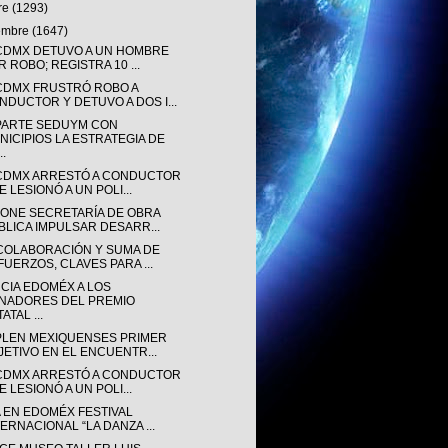
re
(1293)
iembre
(1647)
CDMX DETUVO A UN HOMBRE
R ROBO; REGISTRA 10 ...
CDMX FRUSTRÓ ROBO A
NDUCTOR Y DETUVO A DOS I...
ARTE SEDUYM CON
NICIPIOS LA ESTRATEGIA DE
..
CDMX ARRESTÓ A CONDUCTOR
 LESIONÓ A UN POLI...
ONE SECRETARÍA DE OBRA
BLICA IMPULSAR DESARR...
COLABORACIÓN Y SUMA DE
FUERZOS, CLAVES PARA ...
CIA EDOMÉX A LOS
NADORES DEL PREMIO
ATAL ...
LEN MEXIQUENSES PRIMER
JETIVO EN EL ENCUENTR...
CDMX ARRESTÓ A CONDUCTOR
 LESIONÓ A UN POLI...
A EN EDOMÉX FESTIVAL
TERNACIONAL “LA DANZA ...