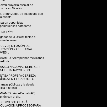
even proyecto escolar de
orcha en Nicolás ...
os organizados de Ixtapaluca dan
uimiento ...
eparan deportistas
apaluquenses para torne...
 para vivir
igador de la UNAM recibe el
mio de Invest...
UEVEN DIFUSIÓN DE
UCACIÓN Y CULTURA A
VÉS...
ANAMEX : Aeropuertos mexicanos
erfil de ...
LÁSICO NACIONAL DEBE SER
A FIESTA: RAYMUNDO ...
NTIZA PROFEPA CERTEZA
ÍDICA EN EL CASO DE C...
nanzas públicas y la deuda
lica a agosto ...
ANAMEX : Arca-Contal (AC)
nión con el dir...
GJCDMX SOLICITARÁ
NCULACIÓN A PROCESO PARA