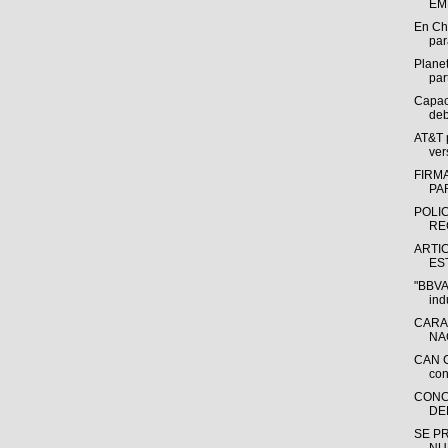
EM
En Ch
par
Plane
par
Capac
deb
AT&T 
ver
FIRM
PA
POLI
RE
ARTI
ES
"BBVA 
indu
CARA
NA
CAN C
con
CONC
DE
SE P