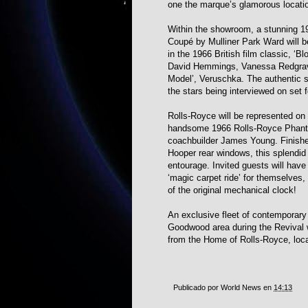
one the marque’s glamorous locatio
Within the showroom, a stunning 19
Coupé by Mulliner Park Ward will be
in the 1966 British film classic, ‘B
David Hemmings, Vanessa Redgrave
Model’, Veruschka. The authentic se
the stars being interviewed on set 
Rolls-Royce will be represented on 
handsome 1966 Rolls-Royce Phanto
coachbuilder James Young. Finished
Hooper rear windows, this splendid 
entourage. Invited guests will have
‘magic carpet ride’ for themselves, 
of the original mechanical clock!
An exclusive fleet of contemporary 
Goodwood area during the Revival 
from the Home of Rolls-Royce, loc
Publicado por
World News
en
14:13