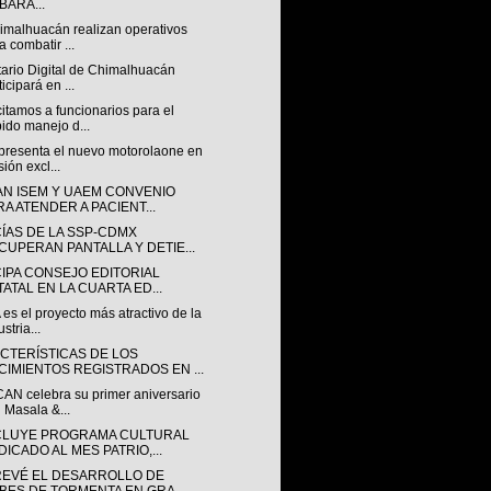
BARA...
imalhuacán realizan operativos
a combatir ...
tario Digital de Chimalhuacán
ticipará en ...
itamos a funcionarios para el
ido manejo d...
presenta el nuevo motorolaone en
sión excl...
AN ISEM Y UAEM CONVENIO
RA ATENDER A PACIENT...
CÍAS DE LA SSP-CDMX
CUPERAN PANTALLA Y DETIE...
CIPA CONSEJO EDITORIAL
TATAL EN LA CUARTA ED...
es el proyecto más atractivo de la
stria...
CTERÍSTICAS DE LOS
CIMIENTOS REGISTRADOS EN ...
AN celebra su primer aniversario
 Masala &...
LUYE PROGRAMA CULTURAL
DICADO AL MES PATRIO,...
REVÉ EL DESARROLLO DE