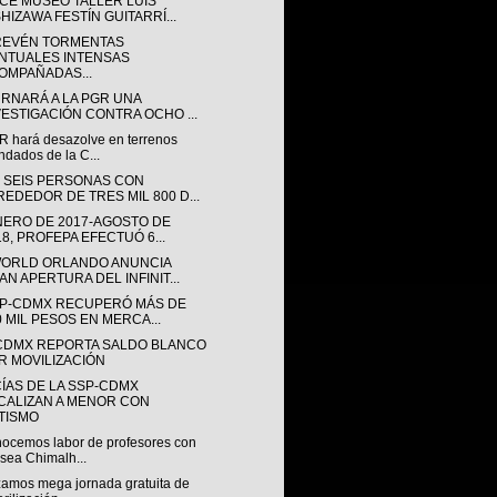
CE MUSEO TALLER LUIS
SHIZAWA FESTÍN GUITARRÍ...
REVÉN TORMENTAS
NTUALES INTENSAS
OMPAÑADAS...
URNARÁ A LA PGR UNA
VESTIGACIÓN CONTRA OCHO ...
 hará desazolve en terrenos
ndados de la C...
 SEIS PERSONAS CON
REDEDOR DE TRES MIL 800 D...
NERO DE 2017-AGOSTO DE
18, PROFEPA EFECTUÓ 6...
ORLD ORLANDO ANUNCIA
AN APERTURA DEL INFINIT...
SP-CDMX RECUPERÓ MÁS DE
0 MIL PESOS EN MERCA...
CDMX REPORTA SALDO BLANCO
R MOVILIZACIÓN
CÍAS DE LA SSP-CDMX
CALIZAN A MENOR CON
TISMO
ocemos labor de profesores con
sea Chimalh...
zamos mega jornada gratuita de