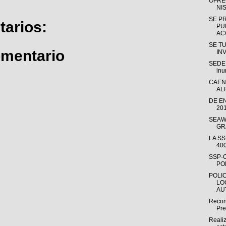
OFRE
NI
SE P
arios:
PU
AC
SE T
omentario
IN
SEDER
inu
CAEN
AL
DE E
20
SEAW
GR
LA S
40
SSP-
PO
POLI
LO
AU
Recon
Pre
Reali