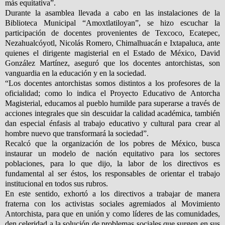
más equitativa”.
Durante la asamblea llevada a cabo en las instalaciones de la
Biblioteca Municipal “Amoxtlatiloyan”, se hizo escuchar la
participación de docentes provenientes de Texcoco, Ecatepec,
Nezahualcóyotl, Nicolás Romero, Chimalhuacán e Ixtapaluca, ante
quienes el dirigente magisterial en el Estado de México, David
González Martínez, aseguró que los docentes antorchistas, son
vanguardia en la educación y en la sociedad.
“Los docentes antorchistas somos distintos a los profesores de la
oficialidad; como lo indica el Proyecto Educativo de Antorcha
Magisterial, educamos al pueblo humilde para superarse a través de
acciones integrales que sin descuidar la calidad académica, también
dan especial énfasis al trabajo educativo y cultural para crear al
hombre nuevo que transformará la sociedad”.
Recalcó que la organización de los pobres de México, busca
instaurar un modelo de nación equitativo para los sectores
poblaciones, para lo que dijo, la labor de los directivos es
fundamental al ser éstos, los responsables de orientar el trabajo
institucional en todos sus rubros.
En este sentido, exhortó a los directivos a trabajar de manera
fraterna con los activistas sociales agremiados al Movimiento
Antorchista, para que en unión y como líderes de las comunidades,
den celeridad a la solución de problemas sociales que surgen en sus