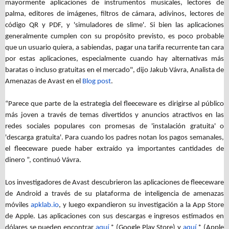
mayormente aplicaciones de instrumentos musicales, lectores de
palma, editores de imágenes, filtros de cámara, adivinos, lectores de
código QR y PDF, y 'simuladores de slime'. Si bien las aplicaciones
generalmente cumplen con su propósito previsto, es poco probable
que un usuario quiera, a sabiendas, pagar una tarifa recurrente tan cara
por estas aplicaciones, especialmente cuando hay alternativas más
baratas o incluso gratuitas en el mercado", dijo Jakub Vávra, Analista de
Amenazas de Avast en el
Blog post
.
“Parece que parte de la estrategia del fleeceware es dirigirse al público
más joven a través de temas divertidos y anuncios atractivos en las
redes sociales populares con promesas de 'instalación gratuita' o
'descarga gratuita'. Para cuando los padres notan los pagos semanales,
el fleeceware puede haber extraído ya importantes cantidades de
dinero ”, continuó Vávra.
Los investigadores de Avast descubrieron las aplicaciones de fleeceware
de Android a través de su plataforma de inteligencia de amenazas
móviles
apklab.io
, y luego expandieron su investigación a la App Store
de Apple. Las aplicaciones con sus descargas e ingresos estimados en
dólares se pueden encontrar
aquí
* (Google Play Store) y
aquí
* (Apple