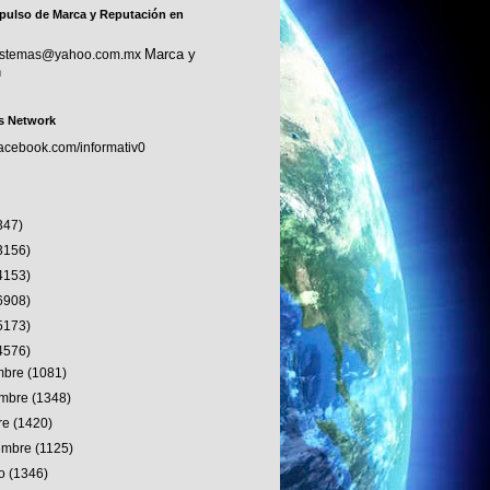
pulso de Marca y Reputación en
Marca y
sistemas@yahoo.com.mx
n
s Network
facebook.com/informativ0
347)
3156)
4153)
6908)
5173)
4576)
embre
(1081)
embre
(1348)
re
(1420)
iembre
(1125)
to
(1346)