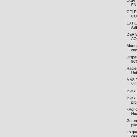
CONT
EN
CELE
CO
EXTI
ABR
DERI
AC
Alarma
con
Dispe
90%
Hacie
Uni
MÁS D
VI
Invex 
Invex 
pro
¿Por 
Hu
Gerent
pil
Lo qu
cas