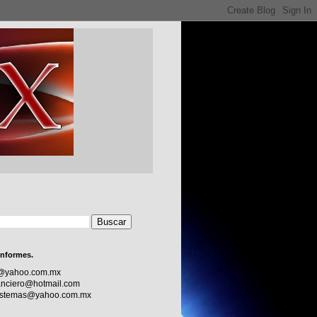
informes.
c@yahoo.com.mx
nciero@hotmail.com
sistemas@yahoo.com.mx