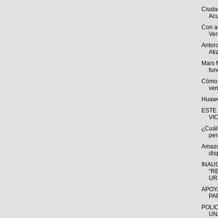
Ciuda
Acu
Con a
Ven
Antorc
Ati
Mars 
fun
Cómo s
ven
Huawe
ESTE
VI
¿Cuále
per
Amazo
dis
INAU
“R
URI
APOY
PA
POLI
UN