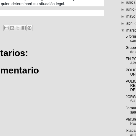
►
julio
 quien determinará su situación legal.
►
junio
►
may
►
abril
▼
marz
5 for
cam
Grupo
arios:
de 
EN P
AP
omentario
POLI
UN
POLIC
RE
DE 
JORG
SU
Jorna
sal
Vacun
Pa
Ixtap
ant