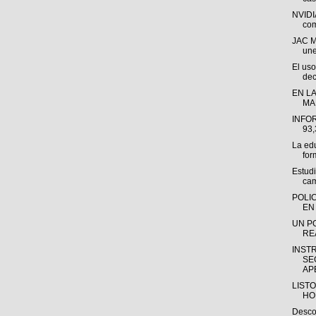
NVIDI
com
JAC M
une
El uso
dec
EN LA
MA
INFO
93
La ed
for
Estud
cam
POLI
EN 
UN P
RE
INST
SE
APE
LISTO
HO
Descon