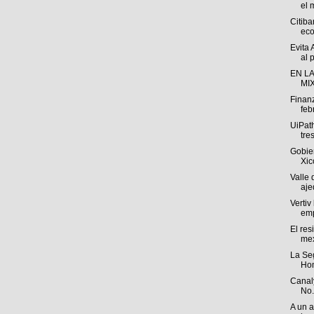
el 
Citib
eco
Evita 
al p
EN L
MIX
Finan
feb
UiPat
tre
Gobie
Xic
Valle
aje
Vertiv
emp
El res
me
La Se
Hom
Canal
No.
A un 