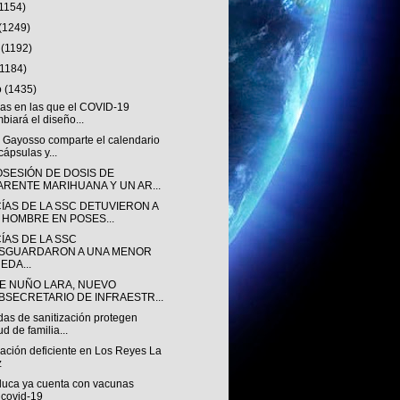
(1154)
(1249)
o
(1192)
(1184)
o
(1435)
mas en las que el COVID-19
biará el diseño...
 Gayosso comparte el calendario
cápsulas y...
OSESIÓN DE DOSIS DE
ARENTE MARIHUANA Y UN AR...
CÍAS DE LA SSC DETUVIERON A
 HOMBRE EN POSES...
ÍAS DE LA SSC
SGUARDARON A UNA MENOR
EDA...
E NUÑO LARA, NUEVO
BSECRETARIO DE INFRAESTR...
das de sanitización protegen
ud de familia...
ación deficiente en Los Reyes La
z
aluca ya cuenta con vacunas
icovid-19