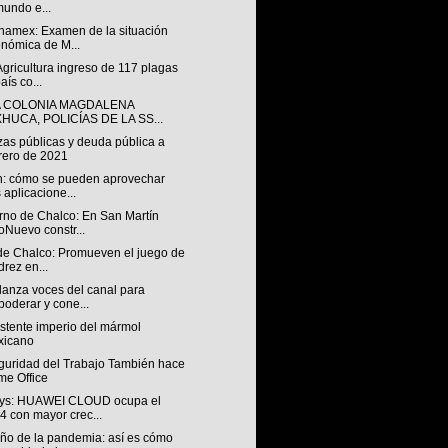
mundo e...
anamex: Examen de la situación
nómica de M...
Agricultura ingreso de 117 plagas
aís co...
A COLONIA MAGDALENA
HUCA, POLICÍAS DE LA SS...
zas públicas y deuda pública a
rero de 2021
h: cómo se pueden aprovechar
s aplicacione...
rno de Chalco: En San Martín
oNuevo constr...
 de Chalco: Promueven el juego de
drez en...
 lanza voces del canal para
oderar y cone...
istente imperio del mármol
xicano
guridad del Trabajo También hace
e Office
ys: HUAWEI CLOUD ocupa el
4 con mayor crec...
año de la pandemia: así es cómo