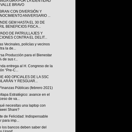
INÚA GIRA POR LA IDENTIDAD
 VALLE BRAVO
BRAN CON DIVERSIÓN Y
NOCIMIENTO ANIVERSARIO ...
ENDE GEM HASTA EL 30 DE
IL BENEFICIOS FISCA...
VADO DE PATRULLAJES Y
CIONES CONTRA EL DELIT...
s Vecinales, policías y vecinos
tra la de...
rsa Producción para el Bienestar
 de sus r...
nda entrega al H. Congreso de la
ón “Pre-C...
E 400 OFICIALES DE LA SSC
GILARÁN Y RESGUAR...
Finanzas Públicas (febrero 2021)
Mapa Estratégico: avance en el
ceso de va...
qué necesitas una laptop con
awei Share?
e de Felicidad: Indispensable
ar para imp...
e los bancos deben saber del
o Ursnif