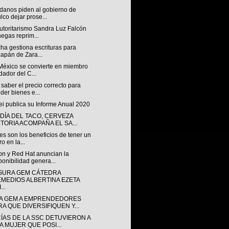
danos piden al gobierno de
lco dejar prose...
utoritarismo Sandra Luz Falcón
egas reprim...
ha gestiona escrituras para
zapán de Zara...
México se convierte en miembro
dador del C...
aber el precio correcto para
der bienes e...
i publica su Informe Anual 2020
 DÍA DEL TACO, CERVEZA
CTORIA ACOMPAÑA EL SA...
s son los beneficios de tener un
ro en la...
n y Red Hat anuncian la
ponibilidad genera...
GURA GEM CÁTEDRA
EMEDIOS ALBERTINA EZETA
...
A GEM A EMPRENDEDORES
RA QUE DIVERSIFIQUEN Y...
CÍAS DE LA SSC DETUVIERON A
A MUJER QUE POSI...