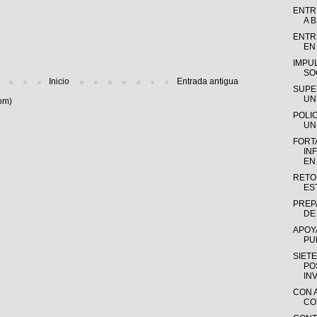
ENTR
A B
ENTR
EN
IMPU
SOC
Inicio
Entrada antigua
SUPE
UN
om)
POLI
UN
FORT
IN
EN
RETO
ES
PREP
DE 
APOY
PU
SIET
PO
INV
CON 
COY