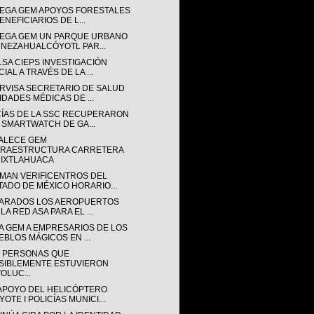
EGA GEM APOYOS FORESTALES
ENEFICIARIOS DE L...
EGA GEM UN PARQUE URBANO
 NEZAHUALCÓYOTL PAR...
LSA CIEPS INVESTIGACIÓN
IAL A TRAVÉS DE LA ...
RVISA SECRETARIO DE SALUD
IDADES MÉDICAS DE ...
CÍAS DE LA SSC RECUPERARON
 SMARTWATCH DE GA...
ALECE GEM
FRAESTRUCTURA CARRETERA
 IXTLAHUACA
MAN VERIFICENTROS DEL
TADO DE MÉXICO HORARIO...
ARADOS LOS AEROPUERTOS
LA RED ASA PARA EL ...
A GEM A EMPRESARIOS DE LOS
EBLOS MÁGICOS EN ...
E PERSONAS QUE
SIBLEMENTE ESTUVIERON
OLUC...
APOYO DEL HELICÓPTERO
OTE I POLICÍAS MUNICI...