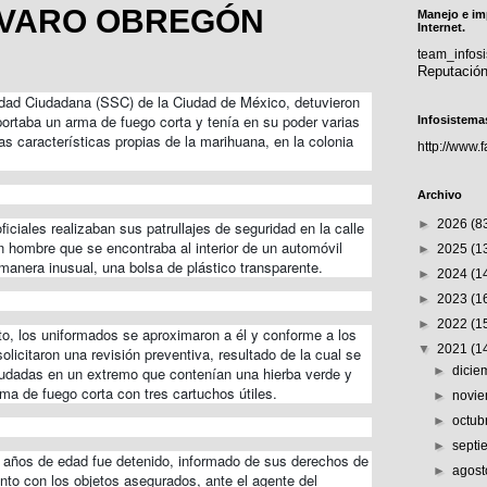
LVARO OBREGÓN
Manejo e im
Internet.
team_info
Reputació
ridad Ciudadana (SSC) de la Ciudad de México, detuvieron
portaba un arma de fuego corta y tenía en su poder varias
Infosistema
as características propias de la marihuana, en la colonia
http://www.
Archivo
►
2026
(8
iciales realizaban sus patrullajes de seguridad en la calle
 hombre que se encontraba al interior de un automóvil
►
2025
(1
manera inusual, una bolsa de plástico transparente.
►
2024
(1
►
2023
(1
►
2022
(1
ito, los uniformados se aproximaron a él y conforme a los
▼
2021
(1
solicitaron una revisión preventiva, resultado de la cual se
udadas en un extremo que contenían una hierba verde y
►
dici
ma de fuego corta con tres cartuchos útiles.
►
novi
►
octub
►
sept
 años de edad fue detenido, informado de sus derechos de
►
agos
unto con los objetos asegurados, ante el agente del