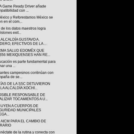
A Game Ready Driver añade
patibilidad con ...
éxico y Reforestamos México se
n en el com...
 de los datos maestros logra
isiones exit...
 ALCALDÍA GUSTAVO A.
DERO, EFECTIVOS DE LA ...
RMA SALUD EDOMÉX QUE
,356 MEXIQUENSES HAN RE...
ucación es parte fundamental para
mar una ...
iantes campesinos continúan con
paña de se...
CÍAS DE LA SSC DETUVIERON
LA ALCALDÍA XOCHI...
OSIBLE RESPONSABLE DE
ALIZAR TOCAMIENTOS A U...
RUYEN A CUERPOS DE
GURIDAD MUNICIPALES
GA...
 AICM PARA EL CAMBIO DE
RARIO
éctate de la rutina y conecta con