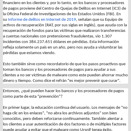
financiero en los clientes y, por lo tanto, en los bancos y procesadores
de pagos proviene del Centro de Quejas de Delitos en Internet (IC3) de
la Oficina Federal de Investigaciones de los Estados Unidos (FBI). En
su
Informe de delitos en Internet de 2019
, señalan que su Equipo de
activos de recuperación (RAT, por sus siglas en inglés), que ayuda con la
recuperación de fondos para las víctimas que realizaron transferencias
a cuentas nacionales con pretensiones fraudulentas, vio 1.307
incidentes con 384.237.651 dólares en pérdidas. Esta información
refleja solamente un país en un año, pero nos ayuda a vislumbrar las
pérdidas que estamos viendo.
Esto también sirve como recordatorio de que los pasos proactivos que
toman los bancos y los procesadores de pagos para ayudar a sus
clientes a no ser víctimas de malware como este pueden ahorrar mucho
dinero y tiempo. Como dice el refrán "es mejor prevenir que curar".
Entonces, ¿qué pueden hacer los bancos y los procesadores de pagos
como parte de esta "prevención"?
En primer lugar, la educación continua del usuario. Los mensajes de "no
haga clic en los enlaces", "no abra los archivos adjuntos" son bien
conocidos, pero deben reforzarse continuamente. También alentar a
los clientes a usar autenticación de dos factores o de múltiples factores
puede ayudar a evitar que el malware como Ursnif tenga éxito.