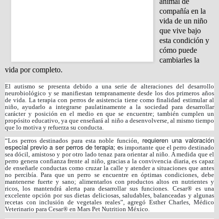
animal de
compañía en la
vida de un niño
que vive bajo
esta condición y
cómo puede
cambiarles la
vida por completo.
El autismo se presenta debido a una serie de alteraciones del desarrollo
neurobiológico y se manifiestan tempranamente desde los dos primeros años
de vida. La terapia con perros de asistencia tiene como finalidad estimular al
niño, ayudarlo a integrarse paulatinamente a la sociedad para desarrollar
carácter y posición en el medio en que se encuentre; también cumplen un
propósito educativo, ya que enseñará al niño a desenvolverse, al mismo tiempo
que lo motiva y refuerza su conducta.
requieren una valoración
“Los perros destinados para esta noble función,
especial previo a ser perros de terapia; e
s importante que el perro destinado
sea dócil, amistoso y por otro lado tenaz para orientar al niño. A medida que el
perro genera confianza frente al niño, gracias a la convivencia diaria, es capaz
de enseñarle conductas como cruzar la calle y atender a situaciones que antes
no percibía. Para que un perro se encuentre en óptimas condiciones, debe
mantenerse fuerte y sano; alimentarlos con productos altos en nutrientes y
ricos, los mantendrá alerta para desarrollar sus funciones. Cesar® es una
excelente opción por sus dietas deliciosas, saludables, balanceadas y algunas
recetas con inclusión de vegetales reales”, agregó Esther Charles, Médico
Veterinario para Cesar® en Mars Pet Nutrition México.