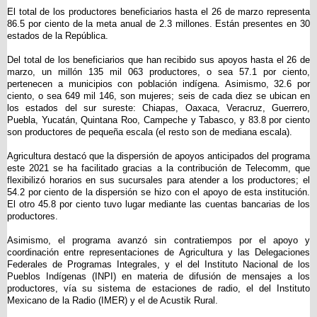
El total de los productores beneficiarios hasta el 26 de marzo representa
86.5 por ciento de la meta anual de 2.3 millones. Están presentes en 30
estados de la República.
Del total de los beneficiarios que han recibido sus apoyos hasta el 26 de
marzo, un millón 135 mil 063 productores, o sea 57.1 por ciento,
pertenecen a municipios con población indígena. Asimismo, 32.6 por
ciento, o sea 649 mil 146, son mujeres; seis de cada diez se ubican en
los estados del sur sureste: Chiapas, Oaxaca, Veracruz, Guerrero,
Puebla, Yucatán, Quintana Roo, Campeche y Tabasco, y 83.8 por ciento
son productores de pequeña escala (el resto son de mediana escala).
Agricultura destacó que la dispersión de apoyos anticipados del programa
este 2021 se ha facilitado gracias a la contribución de Telecomm, que
flexibilizó horarios en sus sucursales para atender a los productores; el
54.2 por ciento de la dispersión se hizo con el apoyo de esta institución.
El otro 45.8 por ciento tuvo lugar mediante las cuentas bancarias de los
productores.
Asimismo, el programa avanzó sin contratiempos por el apoyo y
coordinación entre representaciones de Agricultura y las Delegaciones
Federales de Programas Integrales, y el del Instituto Nacional de los
Pueblos Indígenas (INPI) en materia de difusión de mensajes a los
productores, vía su sistema de estaciones de radio, el del Instituto
Mexicano de la Radio (IMER) y el de Acustik Rural.