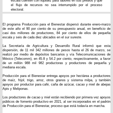
escala cuenten con liquidez para labores en sus predios y que
el flujo de recursos no sea interrumpido por el proceso
electoral.
El programa Producción para el Bienestar dispersó durante enero-marzo
de este año el 90 por ciento de su presupuesto anual, en beneficio de
casi dos millones de productores, 84 por ciento de ellos de pequeña
escala y seis de cada diez ubicados en el sur sureste.
La Secretaría de Agricultura y Desarrollo Rural informó que esta
dispersión, de 11 mil 342 millones de pesos hasta el 26 de marzo, se
realizó por medio de depósitos bancarios y vía Telecomunicaciones de
México (Telecomm), en 45.8 y 54.2 por ciento, respectivamente, a favor
de un millón 988 mil 982 productoras y productores de pequeña y
mediana escala.
Producción para el Bienestar entrega apoyos por hectárea a productores
de maíz, frijol, trigo, arroz, otros granos y sistema milpa, y también
apoyos por productor para café, caña de azúcar, cacao y miel de abejas
Apis y Meliponas.
Los productores de cacao y miel están recibiendo por primera vez apoyos
públicos de fomento productivo en 2021, al ser incorporados en el padrón
de Producción para el Bienestar, proceso que está todavía en marcha.