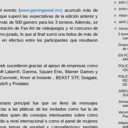
►
julio
►
junio
el evento (
www.gamingweek.mx
)
acumuló más de
►
may
 que superó las expectativas de la edición anterior y
n más de 500 gamers para los 3 torneos. Además, se
►
abril
stración de Fan Art de videojuegos y el concurso de
▼
marz
o jurado, lo que al final sumó una bolsa de más de
5 for
cam
en efectivo entre los participantes que resultaron
Grupo
de 
EN P
AP
ek sucedieron gracias al apoyo de empresas como
POLI
UN
soft Latam®, Garena, Square Enix, Warner Games y
POLIC
Cosmetic, Knorr al Instante , BEAST STF, Seagate,
RE
ds® y Predator.
DE 
JORG
SU
Jorna
nario principal fue que se llenó de mensajes
sal
cias a las pláticas de los invitados como fue la de
Vacun
ios quien dio consejos interesantes sobre cómo
Pa
dio a nivel internacional o como el panel de mujeres
Ixtap
daron temas de equidad y compañerismo; también
ant