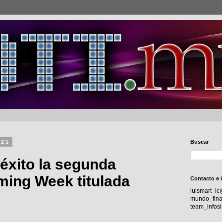
021
Buscar
éxito la segunda
ming Week titulada
Contacto e 
luismart_i
mundo_fina
team_info