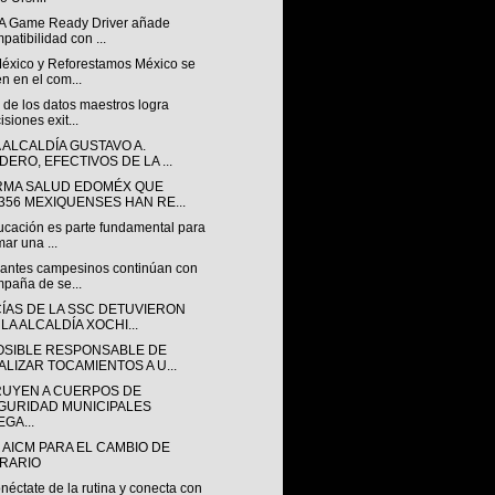
A Game Ready Driver añade
patibilidad con ...
éxico y Reforestamos México se
n en el com...
 de los datos maestros logra
isiones exit...
 ALCALDÍA GUSTAVO A.
DERO, EFECTIVOS DE LA ...
RMA SALUD EDOMÉX QUE
,356 MEXIQUENSES HAN RE...
ucación es parte fundamental para
mar una ...
iantes campesinos continúan con
paña de se...
CÍAS DE LA SSC DETUVIERON
LA ALCALDÍA XOCHI...
OSIBLE RESPONSABLE DE
ALIZAR TOCAMIENTOS A U...
RUYEN A CUERPOS DE
GURIDAD MUNICIPALES
GA...
 AICM PARA EL CAMBIO DE
RARIO
éctate de la rutina y conecta con