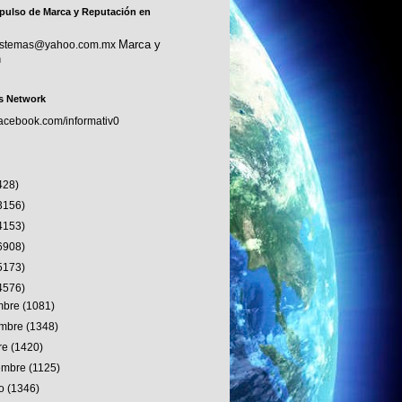
pulso de Marca y Reputación en
Marca y
sistemas@yahoo.com.mx
n
s Network
facebook.com/informativ0
428)
3156)
4153)
6908)
5173)
4576)
embre
(1081)
embre
(1348)
re
(1420)
iembre
(1125)
to
(1346)