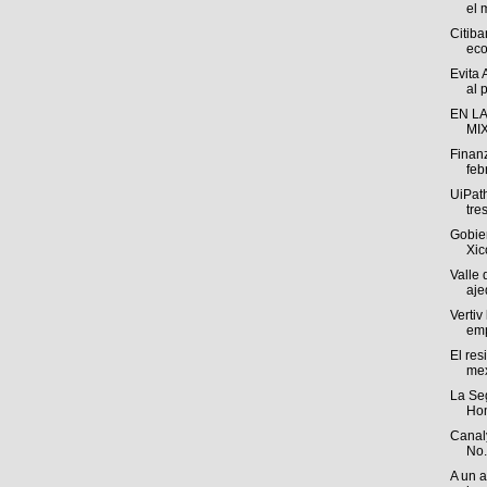
el 
Citib
eco
Evita 
al p
EN L
MIX
Finan
feb
UiPat
tre
Gobie
Xic
Valle
aje
Vertiv
emp
El res
me
La Se
Hom
Canal
No.
A un 