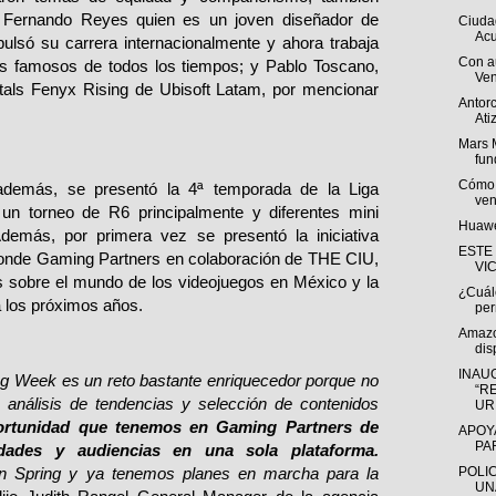
o Fernando Reyes quien es un joven diseñador de
Ciuda
Acu
lsó su carrera internacionalmente y ahora trabaja
Con a
s famosos de todos los tiempos; y Pablo Toscano,
Ven
ortals Fenyx Rising de Ubisoft Latam, por mencionar
Antorc
Ati
Mars 
fun
Cómo s
además, se presentó la 4ª temporada de la Liga
ven
 un torneo de R6 principalmente y diferentes mini
Huawe
Además, por primera vez se presentó la iniciativa
ESTE
nde Gaming Partners en colaboración de THE CIU,
VI
os sobre el mundo de los videojuegos en México y la
¿Cuále
 los próximos años.
per
Amazo
dis
INAU
 Week es un reto bastante enriquecedor porque no
“R
 análisis de tendencias y selección de contenidos
URI
ortunidad que tenemos en Gaming Partners de
APOY
PA
lidades y audiencias en una sola plataforma.
POLI
ón Spring y ya tenemos planes en marcha para la
UN