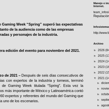
Manejo e im
Internet.
team_info
Reputació
e Gaming Week “Spring” superó las expectativas
Infosistema
 tanto de la audiencia como de las empresas
http://www.
radas y personajes de la industria.
Archivo
era edición del evento para noviembre del 2021.
►
2026
(8
►
2025
(1
►
2024
(1
►
2023
(1
►
2022
(1
zo de 2021 –
Después de seis días consecutivos de
▼
2021
(1
ias con expertos de la industria y torneos, terminó
►
dici
n de Gaming Week titulada “Spring”. Esta vez la
►
novi
egos más importante de México y Latinoamérica contó
►
octub
e 60 expertos y referentes del mundo del Gaming que
►
sept
da uno de los escenarios.
►
agos