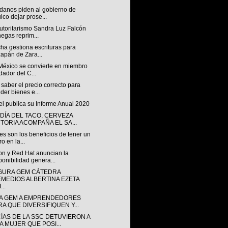
danos piden al gobierno de
lco dejar prose...
utoritarismo Sandra Luz Falcón
egas reprim...
ha gestiona escrituras para
zapán de Zara...
México se convierte en miembro
dador del C...
aber el precio correcto para
der bienes e...
i publica su Informe Anual 2020
 DÍA DEL TACO, CERVEZA
CTORIA ACOMPAÑA EL SA...
s son los beneficios de tener un
ro en la...
n y Red Hat anuncian la
ponibilidad genera...
GURA GEM CÁTEDRA
EMEDIOS ALBERTINA EZETA
...
A GEM A EMPRENDEDORES
RA QUE DIVERSIFIQUEN Y...
CÍAS DE LA SSC DETUVIERON A
A MUJER QUE POSI...