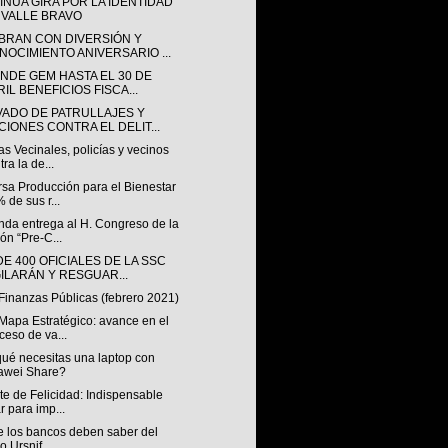
INÚA GIRA POR LA IDENTIDAD
 VALLE BRAVO
BRAN CON DIVERSIÓN Y
NOCIMIENTO ANIVERSARIO ...
ENDE GEM HASTA EL 30 DE
IL BENEFICIOS FISCA...
VADO DE PATRULLAJES Y
CIONES CONTRA EL DELIT...
s Vecinales, policías y vecinos
tra la de...
rsa Producción para el Bienestar
 de sus r...
nda entrega al H. Congreso de la
ón “Pre-C...
E 400 OFICIALES DE LA SSC
GILARÁN Y RESGUAR...
Finanzas Públicas (febrero 2021)
Mapa Estratégico: avance en el
ceso de va...
qué necesitas una laptop con
awei Share?
e de Felicidad: Indispensable
ar para imp...
e los bancos deben saber del
o Ursnif