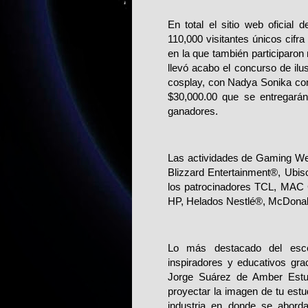
En total el sitio web oficial d
110,000 visitantes únicos cifra
en la que también participaro
llevó acabo el concurso de ilu
cosplay, con Nadya Sonika com
$30,000.00 que se entregarán 
ganadores.
Las actividades de Gaming We
Blizzard Entertainment®, Ubi
los patrocinadores TCL, MAC 
HP, Helados Nestlé®, McDonal
Lo más destacado del esce
inspiradores y educativos gra
Jorge Suárez de Amber Estud
proyectar la imagen de tu estu
industria en donde se abor