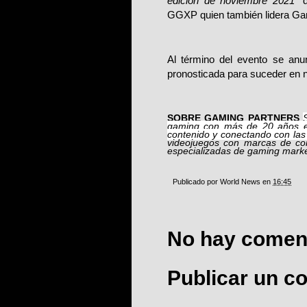
edición de noviembre 2021
” 
GGXP quien también lidera G
Al término del evento se anu
pronosticada para suceder en 
SOBRE GAMING PARTNERS
gaming con má
s de 20 a
ños 
contenido y conectando con l
videojuegos con marcas de co
especializadas de gaming marke
Publicado por
World News
en
16:45
No hay coment
Publicar un c