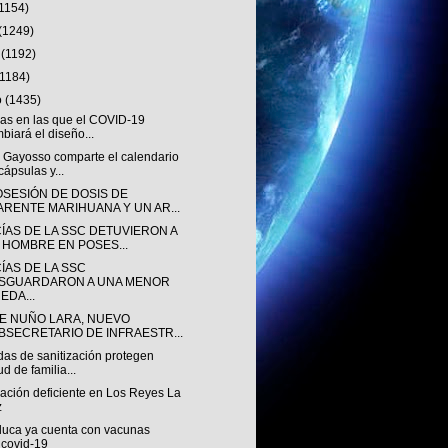
(1154)
(1249)
o
(1192)
(1184)
o
(1435)
mas en las que el COVID-19
biará el diseño...
 Gayosso comparte el calendario
cápsulas y...
OSESIÓN DE DOSIS DE
ARENTE MARIHUANA Y UN AR...
CÍAS DE LA SSC DETUVIERON A
 HOMBRE EN POSES...
ÍAS DE LA SSC
SGUARDARON A UNA MENOR
EDA...
E NUÑO LARA, NUEVO
BSECRETARIO DE INFRAESTR...
das de sanitización protegen
ud de familia...
ación deficiente en Los Reyes La
z
aluca ya cuenta con vacunas
icovid-19