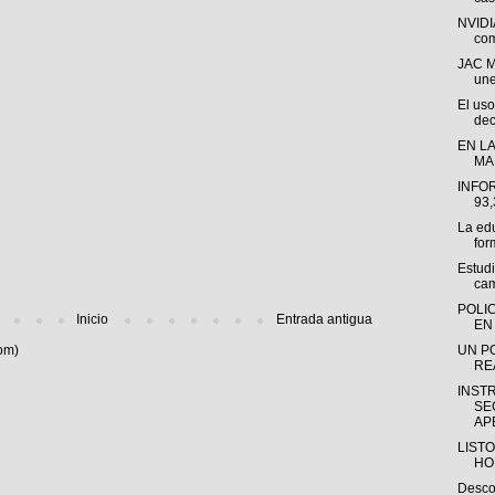
NVIDI
com
JAC M
une
El uso
dec
EN LA
MA
INFO
93
La ed
for
Estud
cam
POLI
Inicio
Entrada antigua
EN 
om)
UN P
RE
INST
SE
APE
LISTO
HO
Descon