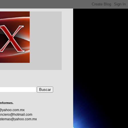
informes.
c@yahoo.com.mx
nciero@hotmail.com
sistemas@yahoo.com.mx