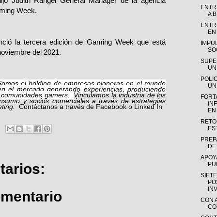
dijo Judith Rangel General Manager de la agencia
ENTR
aming Week.
A B
ENTR
EN
nció la tercera edición de Gaming Week que está
IMPU
SOC
noviembre del 2021.
SUPE
UN
POLI
Somos el holding de empresas pioneras en el mundo
UN
en el mercado generando experiencias, produciendo
as comunidades gamers.
Vinculamos la industria de los
FORT
nsumo y socios comerciales a travé
s de estrategias
IN
ting.
Cont
á
ctanos a trav
é
s de
Facebook
o
Linked In
EN
RETO
ES
PREP
DE 
APOY
PU
arios:
SIET
PO
INV
omentario
CON 
COY