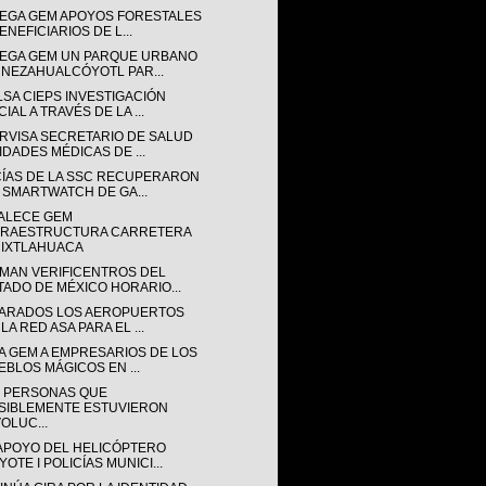
EGA GEM APOYOS FORESTALES
ENEFICIARIOS DE L...
EGA GEM UN PARQUE URBANO
 NEZAHUALCÓYOTL PAR...
LSA CIEPS INVESTIGACIÓN
IAL A TRAVÉS DE LA ...
RVISA SECRETARIO DE SALUD
IDADES MÉDICAS DE ...
CÍAS DE LA SSC RECUPERARON
 SMARTWATCH DE GA...
ALECE GEM
FRAESTRUCTURA CARRETERA
 IXTLAHUACA
MAN VERIFICENTROS DEL
TADO DE MÉXICO HORARIO...
ARADOS LOS AEROPUERTOS
LA RED ASA PARA EL ...
A GEM A EMPRESARIOS DE LOS
EBLOS MÁGICOS EN ...
E PERSONAS QUE
SIBLEMENTE ESTUVIERON
OLUC...
APOYO DEL HELICÓPTERO
OTE I POLICÍAS MUNICI...