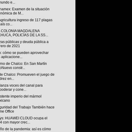
mundo e...
anamex: Examen de la situación
nómica de M...
Agricultura ingreso de 117 plagas
aís co...
A COLONIA MAGDALENA
HUCA, POLICÍAS DE LA SS...
zas públicas y deuda pública a
rero de 2021
h: cómo se pueden aprovechar
s aplicacione...
rno de Chalco: En San Martín
oNuevo constr...
 de Chalco: Promueven el juego de
drez en...
 lanza voces del canal para
oderar y cone...
istente imperio del mármol
xicano
guridad del Trabajo También hace
e Office
ys: HUAWEI CLOUD ocupa el
4 con mayor crec...
año de la pandemia: así es cómo