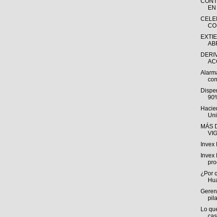
CONT
EN
CELE
CO
EXTI
ABR
DERI
AC
Alarma
con
Dispe
90%
Hacie
Uni
MÁS D
VI
Invex 
Invex 
pro
¿Por 
Hu
Gerent
pil
Lo qu
cas