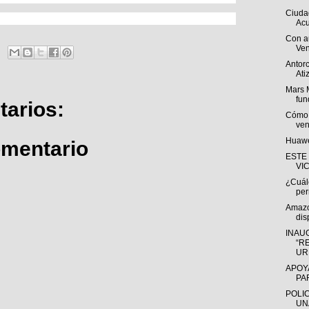
Ciuda
Acu
Con a
Ven
Antorc
Ati
Mars 
fun
arios:
Cómo s
ven
Huawe
omentario
ESTE
VI
¿Cuále
per
Amazo
dis
INAU
“R
URI
APOY
PA
POLI
UN