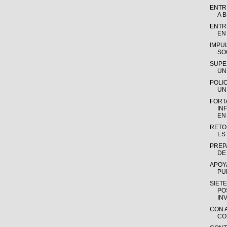
ENTR
A B
ENTR
EN
IMPU
SOC
SUPE
UN
POLI
UN
FORT
IN
EN
RETO
ES
PREP
DE 
APOY
PU
SIET
PO
INV
CON 
COY