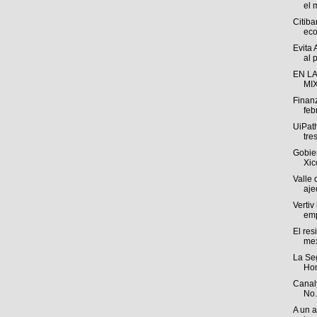
el 
Citib
eco
Evita 
al p
EN L
MIX
Finan
feb
UiPat
tre
Gobie
Xic
Valle
aje
Vertiv
emp
El res
me
La Se
Hom
Canal
No.
A un 