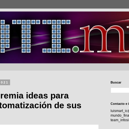
2021
Buscar
remia ideas para
utomatización de sus
Contacto e 
luismart_i
mundo_fina
team_info