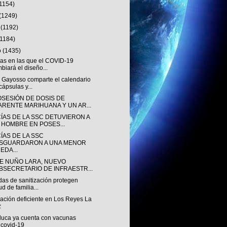
(1154)
(1249)
o
(1192)
(1184)
o
(1435)
mas en las que el COVID-19
biará el diseño...
 Gayosso comparte el calendario
cápsulas y...
OSESIÓN DE DOSIS DE
ARENTE MARIHUANA Y UN AR...
CÍAS DE LA SSC DETUVIERON A
 HOMBRE EN POSES...
ÍAS DE LA SSC
SGUARDARON A UNA MENOR
EDA...
E NUÑO LARA, NUEVO
BSECRETARIO DE INFRAESTR...
das de sanitización protegen
ud de familia...
ación deficiente en Los Reyes La
z
aluca ya cuenta con vacunas
icovid-19