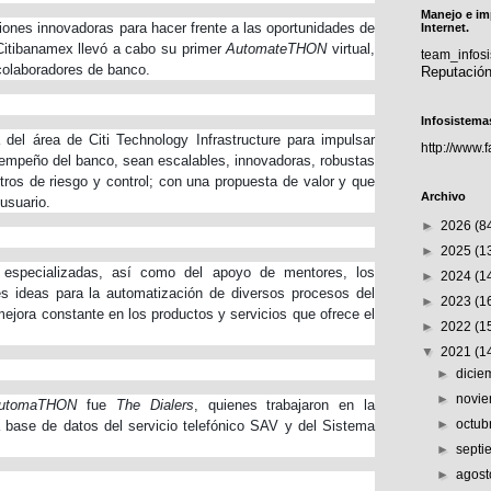
Manejo e im
ciones innovadoras para hacer frente a las oportunidades de
Internet.
Citibanamex llevó a cabo su primer
AutomateTHON
virtual,
team_info
colaboradores de banco.
Reputació
Infosistema
a del área de Citi Technology Infrastructure para impulsar
http://www.
sempeño del banco, sean escalables, innovadoras, robustas
etros de riesgo y control; con una propuesta de valor y que
Archivo
 usuario.
►
2026
(8
►
2025
(1
 especializadas, así como del apoyo de mentores, los
►
2024
(1
les ideas para la automatización de diversos procesos del
►
2023
(1
mejora constante en los productos y servicios que ofrece el
►
2022
(1
▼
2021
(1
►
dici
►
novi
utomaTHON
fue
The Dialers
, quienes trabajaron en la
►
octub
 base de datos del servicio telefónico SAV y del Sistema
►
sept
►
agos