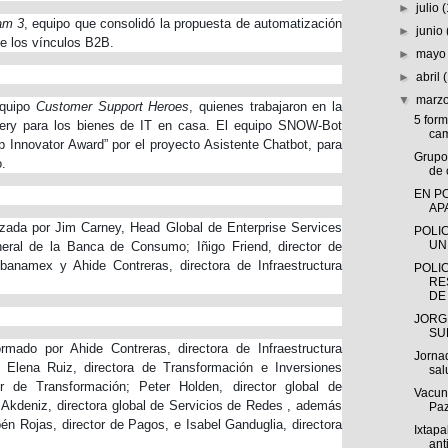
►
julio
am 3
, equipo que consolidó la propuesta de automatización
►
junio
de los vínculos B2B.
►
may
►
abril
▼
marz
equipo
Customer Support Heroes
, quienes trabajaron en la
5 for
very para los bienes de IT en casa. El equipo SNOW-Bot
cam
p Innovator Award” por el proyecto Asistente Chatbot, para
Grupo
.
de 
EN P
AP
ezada por Jim Carney, Head Global de Enterprise Services
POLI
UN
eneral de la Banca de Consumo; Iñigo Friend, director de
banamex y Ahide Contreras, directora de Infraestructura
POLIC
RE
DE 
JORG
SU
mado por Ahide Contreras, directora de Infraestructura
Jorna
 Elena Ruiz, directora de Transformación e Inversiones
sal
or de Transformación; Peter Holden, director global de
Vacun
 Akdeniz, directora global de Servicios de Redes , además
Pa
bén Rojas, director de Pagos, e Isabel Ganduglia, directora
Ixtap
ant