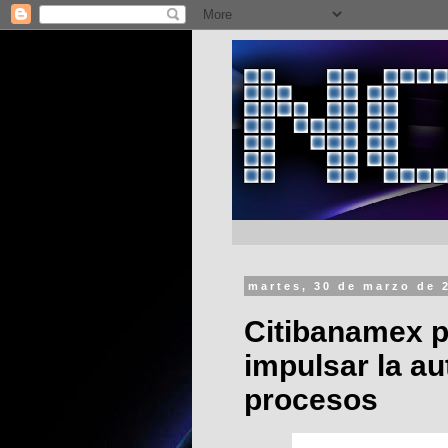
martes, 30 de marzo de 
Citibanamex p
impulsar la a
procesos