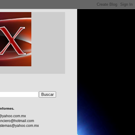
informes.
c@yahoo.com.mx
nciero@hotmail.com
sistemas@yahoo.com.mx