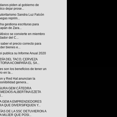
danos piden al gobierno de
lco dejar prose...
utoritarismo Sandra Luz Falcón
egas reprim...
ha gestiona escrituras para
zapán de Zara...
México se convierte en miembro
dador del C...
aber el precio correcto para
der bienes e...
i publica su Informe Anual 2020
 DÍA DEL TACO, CERVEZA
CTORIA ACOMPAÑA EL SA...
s son los beneficios de tener un
ro en la...
n y Red Hat anuncian la
ponibilidad genera...
GURA GEM CÁTEDRA
EMEDIOS ALBERTINA EZETA
...
A GEM A EMPRENDEDORES
RA QUE DIVERSIFIQUEN Y...
CÍAS DE LA SSC DETUVIERON A
A MUJER QUE POSI...