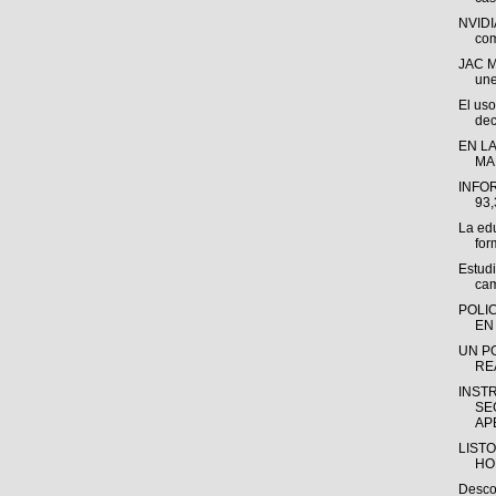
NVIDI
com
JAC M
une
El uso
dec
EN LA
MA
INFO
93
La ed
for
Estud
cam
POLI
EN 
UN P
RE
INST
SE
APE
LISTO
HO
Descon