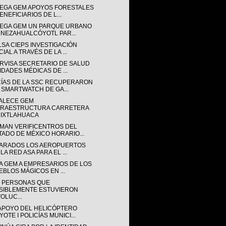
EGA GEM APOYOS FORESTALES
ENEFICIARIOS DE L...
EGA GEM UN PARQUE URBANO
 NEZAHUALCÓYOTL PAR...
LSA CIEPS INVESTIGACIÓN
IAL A TRAVÉS DE LA ...
RVISA SECRETARIO DE SALUD
IDADES MÉDICAS DE ...
CÍAS DE LA SSC RECUPERARON
 SMARTWATCH DE GA...
ALECE GEM
FRAESTRUCTURA CARRETERA
 IXTLAHUACA
MAN VERIFICENTROS DEL
TADO DE MÉXICO HORARIO...
ARADOS LOS AEROPUERTOS
LA RED ASA PARA EL ...
A GEM A EMPRESARIOS DE LOS
EBLOS MÁGICOS EN ...
E PERSONAS QUE
SIBLEMENTE ESTUVIERON
OLUC...
APOYO DEL HELICÓPTERO
OTE I POLICÍAS MUNICI...