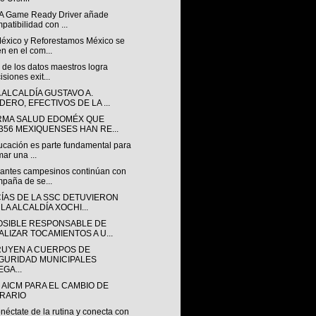
A Game Ready Driver añade
patibilidad con ...
éxico y Reforestamos México se
n en el com...
 de los datos maestros logra
isiones exit...
 ALCALDÍA GUSTAVO A.
DERO, EFECTIVOS DE LA ...
RMA SALUD EDOMÉX QUE
,356 MEXIQUENSES HAN RE...
ucación es parte fundamental para
mar una ...
iantes campesinos continúan con
paña de se...
CÍAS DE LA SSC DETUVIERON
LA ALCALDÍA XOCHI...
OSIBLE RESPONSABLE DE
ALIZAR TOCAMIENTOS A U...
RUYEN A CUERPOS DE
GURIDAD MUNICIPALES
GA...
 AICM PARA EL CAMBIO DE
RARIO
éctate de la rutina y conecta con