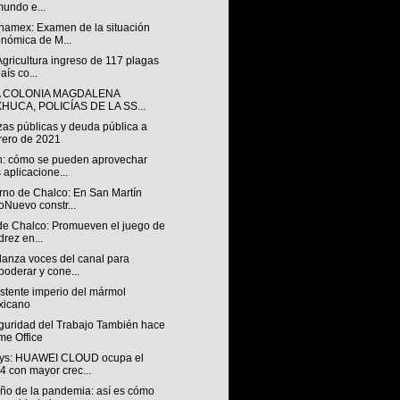
mundo e...
anamex: Examen de la situación
nómica de M...
Agricultura ingreso de 117 plagas
aís co...
A COLONIA MAGDALENA
HUCA, POLICÍAS DE LA SS...
zas públicas y deuda pública a
rero de 2021
h: cómo se pueden aprovechar
s aplicacione...
rno de Chalco: En San Martín
oNuevo constr...
 de Chalco: Promueven el juego de
drez en...
 lanza voces del canal para
oderar y cone...
istente imperio del mármol
xicano
guridad del Trabajo También hace
e Office
ys: HUAWEI CLOUD ocupa el
4 con mayor crec...
año de la pandemia: así es cómo