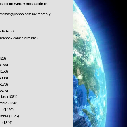
pulso de Marca y Reputación en
Marca y
sistemas@yahoo.com.mx
n
s Network
facebook.com/informativ0
428)
3156)
4153)
6908)
5173)
4576)
embre
(1081)
embre
(1348)
re
(1420)
iembre
(1125)
to
(1346)