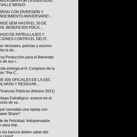
INÚA GIRA POR LA IDENTIDAD
 VALLE BRAVO
BRAN CON DIVERSIÓN Y
NOCIMIENTO ANIVERSARIO ...
ENDE GEM HASTA EL 30 DE
IL BENEFICIOS FISCA...
VADO DE PATRULLAJES Y
CIONES CONTRA EL DELIT...
s Vecinales, policías y vecinos
tra la de...
rsa Producción para el Bienestar
 de sus r...
nda entrega al H. Congreso de la
ón “Pre-C...
E 400 OFICIALES DE LA SSC
GILARÁN Y RESGUAR...
Finanzas Públicas (febrero 2021)
Mapa Estratégico: avance en el
ceso de va...
qué necesitas una laptop con
awei Share?
e de Felicidad: Indispensable
ar para imp...
e los bancos deben saber del
o Ursnif