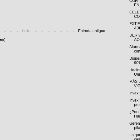
CONT
EN
CELE
CO
EXTI
ABR
Inicio
Entrada antigua
DERI
om)
AC
Alarma
con
Dispe
90%
Hacie
Uni
MÁS D
VI
Invex 
Invex 
pro
¿Por 
Hu
Gerent
pil
Lo qu
cas