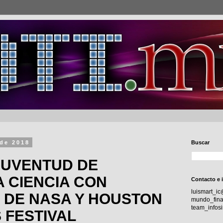
 de 2018
Buscar
JUVENTUD DE
A CIENCIA CON
Contacto e 
luismart_i
 DE NASA Y HOUSTON
mundo_fina
team_info
 FESTIVAL