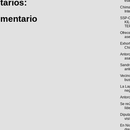
arios:
est
Chima
Int
omentario
SSP-
KI
TEP
Ofrece
ase
Exhort
Chi
Antorc
asa
Sandr
ant
Vecino
bus
La La
neg
Antor
Se re
líde
Diputa
visi
En Ni
dre