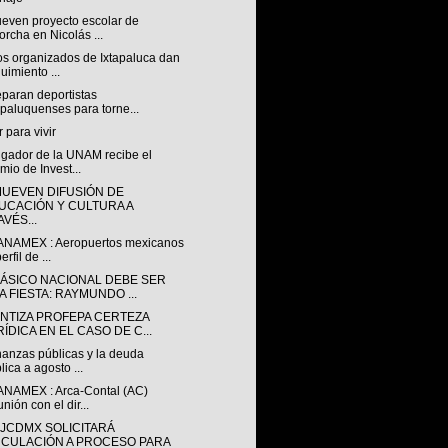
even proyecto escolar de
orcha en Nicolás ...
os organizados de Ixtapaluca dan
uimiento ...
eparan deportistas
apaluquenses para torne...
 para vivir
igador de la UNAM recibe el
mio de Invest...
UEVEN DIFUSIÓN DE
UCACIÓN Y CULTURA A
VÉS...
ANAMEX : Aeropuertos mexicanos
erfil de ...
LÁSICO NACIONAL DEBE SER
A FIESTA: RAYMUNDO ...
NTIZA PROFEPA CERTEZA
ÍDICA EN EL CASO DE C...
nanzas públicas y la deuda
lica a agosto ...
ANAMEX : Arca-Contal (AC)
nión con el dir...
GJCDMX SOLICITARÁ
NCULACIÓN A PROCESO PARA