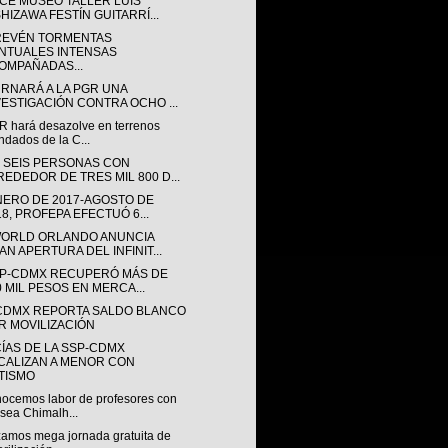
CE MUSEO TALLER LUIS
SHIZAWA FESTÍN GUITARRÍ...
REVÉN TORMENTAS
NTUALES INTENSAS
OMPAÑADAS...
URNARÁ A LA PGR UNA
VESTIGACIÓN CONTRA OCHO ...
 hará desazolve en terrenos
ndados de la C...
 SEIS PERSONAS CON
REDEDOR DE TRES MIL 800 D...
NERO DE 2017-AGOSTO DE
18, PROFEPA EFECTUÓ 6...
ORLD ORLANDO ANUNCIA
AN APERTURA DEL INFINIT...
SP-CDMX RECUPERÓ MÁS DE
0 MIL PESOS EN MERCA...
CDMX REPORTA SALDO BLANCO
R MOVILIZACIÓN
CÍAS DE LA SSP-CDMX
CALIZAN A MENOR CON
TISMO
ocemos labor de profesores con
sea Chimalh...
zamos mega jornada gratuita de