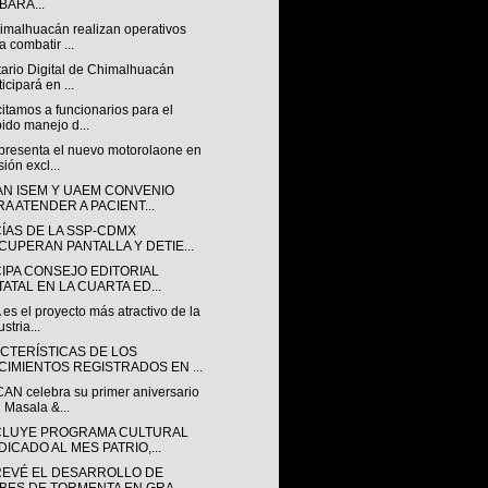
BARA...
imalhuacán realizan operativos
a combatir ...
tario Digital de Chimalhuacán
ticipará en ...
itamos a funcionarios para el
ido manejo d...
presenta el nuevo motorolaone en
sión excl...
AN ISEM Y UAEM CONVENIO
RA ATENDER A PACIENT...
CÍAS DE LA SSP-CDMX
CUPERAN PANTALLA Y DETIE...
CIPA CONSEJO EDITORIAL
TATAL EN LA CUARTA ED...
es el proyecto más atractivo de la
stria...
CTERÍSTICAS DE LOS
CIMIENTOS REGISTRADOS EN ...
AN celebra su primer aniversario
 Masala &...
LUYE PROGRAMA CULTURAL
DICADO AL MES PATRIO,...
REVÉ EL DESARROLLO DE