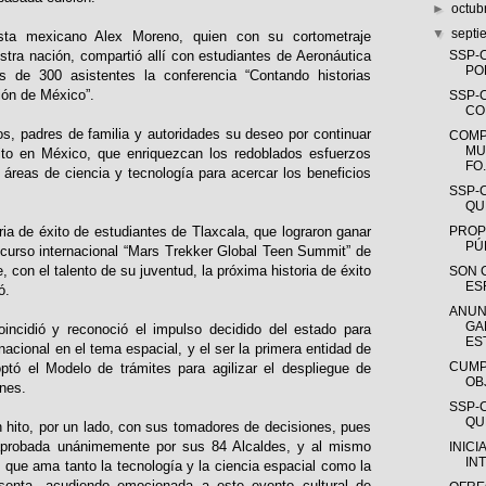
►
octub
▼
sept
asta mexicano Alex Moreno, quien con su cortometraje
SSP-
estra nación, compartió allí con estudiantes de Aeronáutica
PO
s de 300 asistentes la conferencia “Contando historias
ión de México”.
SSP-
CO
s, padres de familia y autoridades su deseo por continuar
COMP
MU
xito en México, que enriquezcan los redoblados esfuerzos
FO.
 áreas de ciencia y tecnología para acercar los beneficios
SSP-
QUE
PROP
ria de éxito de estudiantes de Tlaxcala, que lograron ganar
PÚ
ncurso internacional “Mars Trekker Global Teen Summit” de
con el talento de su juventud, la próxima historia de éxito
SON 
ES
ó.
ANUN
GA
incidió y reconoció el impulso decidido del estado para
EST
 nacional en el tema espacial, y el ser la primera entidad de
CUMP
tó el Modelo de trámites para agilizar el despliegue de
OB
nes.
SSP-
QUE
n hito, por un lado, con sus tomadores de decisiones, pues
aprobada unánimemente por sus 84 Alcaldes, y al mismo
INICI
IN
 que ama tanto la tecnología y la ciencia espacial como la
esenta, acudiendo emocionada a este evento cultural de