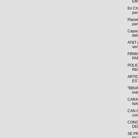
EM
En Ch
par
Plane
par
Capac
deb
AT&T 
ver
FIRM
PA
POLI
RE
ARTI
ES
"BBVA 
indu
CARA
NA
CAN C
con
CONC
DE
SE P