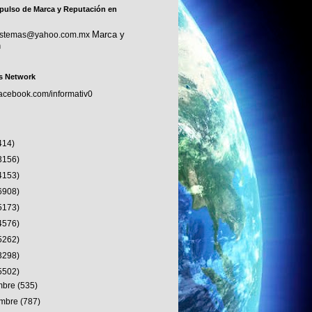
pulso de Marca y Reputación en
Marca y
sistemas@yahoo.com.mx
n
s Network
facebook.com/informativ0
414)
3156)
4153)
6908)
5173)
4576)
5262)
3298)
5502)
embre
(535)
embre
(787)