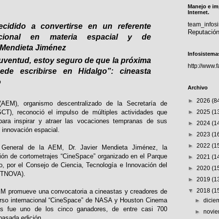
Manejo e im
Internet.
team_info
cidido a convertirse en un referente
Reputació
acional en materia espacial y de
 Mendieta Jiménez
Infosistema
juventud, estoy seguro de que la próxima
http://www.
uede escribirse en Hidalgo”: cineasta
o
Archivo
►
2026
(8
AEM), organismo descentralizado de la Secretaría de
►
2025
(1
CT), reconoció el impulso de múltiples actividades que
 para inspirar y atraer las vocaciones tempranas de sus
►
2024
(1
 innovación espacial.
►
2023
(1
►
2022
(1
r General de la AEM, Dr. Javier Mendieta Jiménez, la
ción de cortometrajes “CineSpace” organizado en el Parque
►
2021
(1
o, por el Consejo de Ciencia, Tecnología e Innovación del
►
2020
(1
CITNOVA).
►
2019
(1
▼
2018
(1
EM promueve una convocatoria a cineastas y creadores de
curso internacional “CineSpace” de NASA y Houston Cinema
►
dici
ís fue uno de los cinco ganadores, de entre casi 700
►
novi
pasada edición.