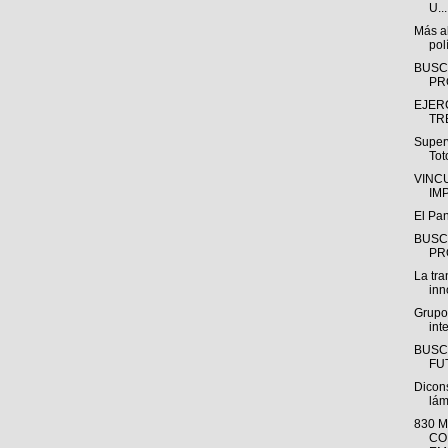
U...
Más al
polí
BUSC
PR
EJER
TR
Super
Tot
VINC
IM
El Pa
BUSC
PR
La tra
inn
Grupo
int
BUSC
FUT
Dicon
lám
830 
CO