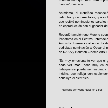
ciencia”, destacó.
Asimismo, el científico reconoc
películas y documentales, que inc
que recibió nominaciones para l
en coproducción con el ganador del 
Recordó también que Moreno cuenta
Panorama en el Festival Internacio
Amnistía Internacional en el Fes
codiciada nominación al Oscar al 
de NASA y Houston Cinema Arts Fe
“Es muy emocionante ver que el g
cada vez más, pone muy en alt
hidalguense pueda ser inspirada 
inédito, que refleja con esplendor
concluyó el científico.
Publicado por
World News
en
14:08