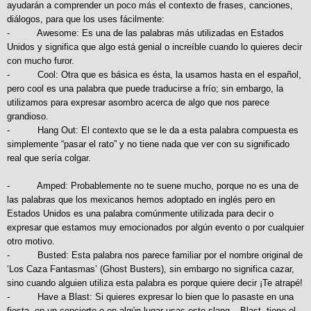
ayudarán a comprender un poco más el contexto de frases, canciones,
diálogos, para que los uses fácilmente:
- Awesome: Es una de las palabras más utilizadas en Estados
Unidos y significa que algo está genial o increíble cuando lo quieres decir
con mucho furor.
- Cool: Otra que es básica es ésta, la usamos hasta en el español,
pero cool es una palabra que puede traducirse a frío; sin embargo, la
utilizamos para expresar asombro acerca de algo que nos parece
grandioso.
- Hang Out: El contexto que se le da a esta palabra compuesta es
simplemente “pasar el rato” y no tiene nada que ver con su significado
real que sería colgar.
- Amped: Probablemente no te suene mucho, porque no es una de
las palabras que los mexicanos hemos adoptado en inglés pero en
Estados Unidos es una palabra comúnmente utilizada para decir o
expresar que estamos muy emocionados por algún evento o por cualquier
otro motivo.
- Busted: Esta palabra nos parece familiar por el nombre original de
‘Los Caza Fantasmas’ (Ghost Busters), sin embargo no significa cazar,
sino cuando alguien utiliza esta palabra es porque quiere decir ¡Te atrapé!
- Have a Blast: Si quieres expresar lo bien que lo pasaste en una
fiesta, en un concierto o en algún lugar usas este slang. –Blast- tiene el