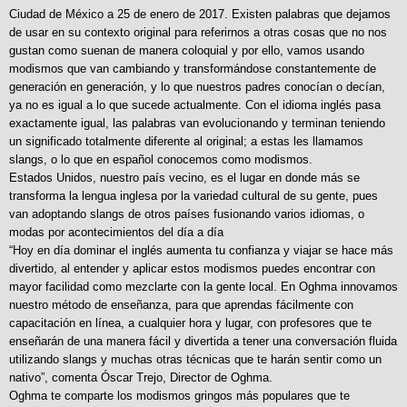
Ciudad de México a 25 de enero de 2017. Existen palabras que dejamos
de usar en su contexto original para referirnos a otras cosas que no nos
gustan como suenan de manera coloquial y por ello, vamos usando
modismos que van cambiando y transformándose constantemente de
generación en generación, y lo que nuestros padres conocían o decían,
ya no es igual a lo que sucede actualmente. Con el idioma inglés pasa
exactamente igual, las palabras van evolucionando y terminan teniendo
un significado totalmente diferente al original; a estas les llamamos
slangs, o lo que en español conocemos como modismos.
Estados Unidos, nuestro país vecino, es el lugar en donde más se
transforma la lengua inglesa por la variedad cultural de su gente, pues
van adoptando slangs de otros países fusionando varios idiomas, o
modas por acontecimientos del día a día
“Hoy en día dominar el inglés aumenta tu confianza y viajar se hace más
divertido, al entender y aplicar estos modismos puedes encontrar con
mayor facilidad como mezclarte con la gente local. En Oghma innovamos
nuestro método de enseñanza, para que aprendas fácilmente con
capacitación en línea, a cualquier hora y lugar, con profesores que te
enseñarán de una manera fácil y divertida a tener una conversación fluida
utilizando slangs y muchas otras técnicas que te harán sentir como un
nativo”, comenta Óscar Trejo, Director de Oghma.
Oghma te comparte los modismos gringos más populares que te