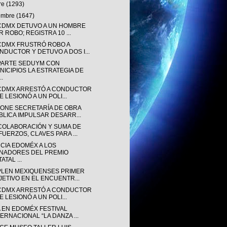
re
(1293)
iembre
(1647)
CDMX DETUVO A UN HOMBRE
R ROBO; REGISTRA 10 ...
CDMX FRUSTRÓ ROBO A
NDUCTOR Y DETUVO A DOS I...
ARTE SEDUYM CON
NICIPIOS LA ESTRATEGIA DE
..
CDMX ARRESTÓ A CONDUCTOR
 LESIONÓ A UN POLI...
ONE SECRETARÍA DE OBRA
BLICA IMPULSAR DESARR...
COLABORACIÓN Y SUMA DE
FUERZOS, CLAVES PARA ...
CIA EDOMÉX A LOS
NADORES DEL PREMIO
ATAL ...
LEN MEXIQUENSES PRIMER
JETIVO EN EL ENCUENTR...
CDMX ARRESTÓ A CONDUCTOR
 LESIONÓ A UN POLI...
A EN EDOMÉX FESTIVAL
TERNACIONAL “LA DANZA ...