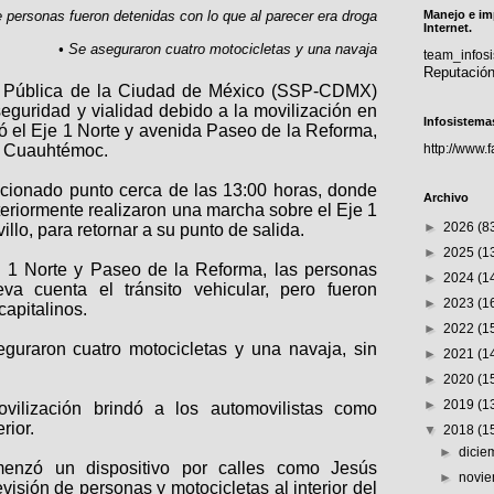
 personas fueron detenidas con lo que al parecer era droga
Manejo e im
Internet.
• Se aseguraron cuatro motocicletas y una navaja
team_info
Reputació
d Pública de la Ciudad de México (SSP-CDMX)
seguridad y vialidad debido a la movilización en
Infosistema
ó el Eje 1 Norte y avenida Paseo de la Reforma,
n Cuauhtémoc.
http://www.
ncionado punto cerca de las 13:00 horas, donde
Archivo
teriormente realizaron una marcha sobre el Eje 1
►
2026
(8
illo, para retornar a su punto de salida.
►
2025
(1
e 1 Norte y Paseo de la Reforma, las personas
►
2024
(1
va cuenta el tránsito vehicular, pero fueron
►
2023
(1
capitalinos.
►
2022
(1
eguraron cuatro motocicletas y una navaja, sin
►
2021
(1
►
2020
(1
►
2019
(1
lización brindó a los automovilistas como
erior.
▼
2018
(1
►
dici
menzó un dispositivo por calles como Jesús
►
novi
visión de personas y motocicletas al interior del