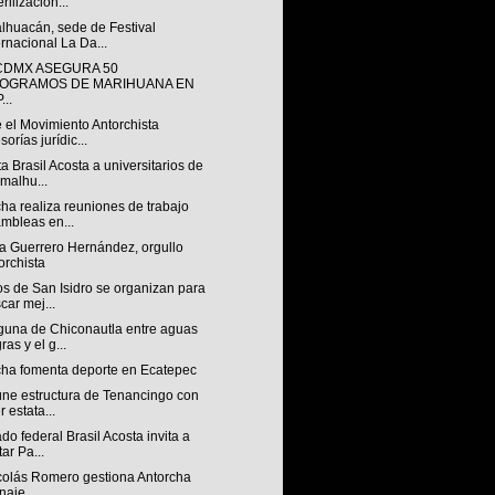
erilización...
lhuacán, sede de Festival
ernacional La Da...
CDMX ASEGURA 50
LOGRAMOS DE MARIHUANA EN
...
 el Movimiento Antorchista
sorías jurídic...
a Brasil Acosta a universitarios de
malhu...
ha realiza reuniones de trabajo
mbleas en...
a Guerrero Hernández, orgullo
orchista
s de San Isidro se organizan para
car mej...
guna de Chiconautla entre aguas
ras y el g...
cha fomenta deporte en Ecatepec
úne estructura de Tenancingo con
r estata...
do federal Brasil Acosta invita a
tar Pa...
colás Romero gestiona Antorcha
naje