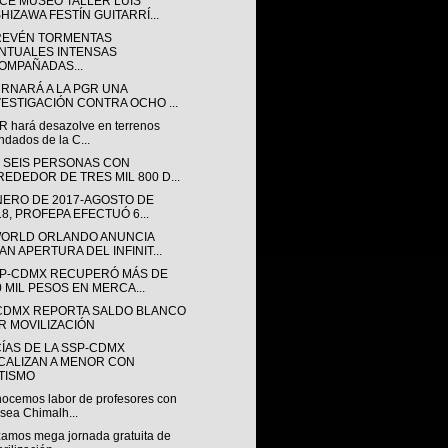
CE MUSEO TALLER LUIS
SHIZAWA FESTÍN GUITARRÍ...
REVÉN TORMENTAS
NTUALES INTENSAS
OMPAÑADAS...
URNARÁ A LA PGR UNA
VESTIGACIÓN CONTRA OCHO ...
 hará desazolve en terrenos
ndados de la C...
 SEIS PERSONAS CON
REDEDOR DE TRES MIL 800 D...
NERO DE 2017-AGOSTO DE
18, PROFEPA EFECTUÓ 6...
ORLD ORLANDO ANUNCIA
AN APERTURA DEL INFINIT...
SP-CDMX RECUPERÓ MÁS DE
0 MIL PESOS EN MERCA...
CDMX REPORTA SALDO BLANCO
R MOVILIZACIÓN
CÍAS DE LA SSP-CDMX
CALIZAN A MENOR CON
TISMO
ocemos labor de profesores con
sea Chimalh...
zamos mega jornada gratuita de