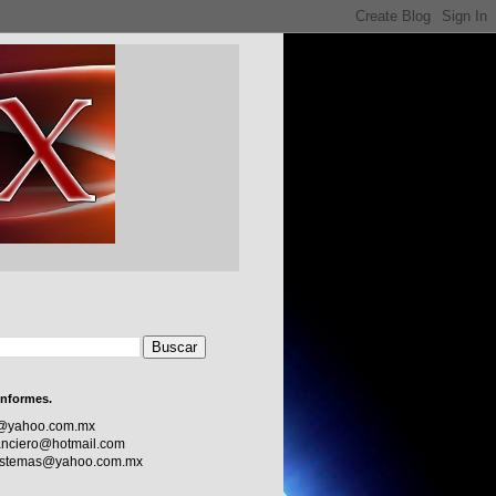
informes.
c@yahoo.com.mx
nciero@hotmail.com
sistemas@yahoo.com.mx