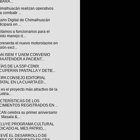
BARA...
imalhuacán realizan operativos
a combatir ...
tario Digital de Chimalhuacán
ticipará en ...
itamos a funcionarios para el
ido manejo d...
presenta el nuevo motorolaone en
sión excl...
AN ISEM Y UAEM CONVENIO
RA ATENDER A PACIENT...
CÍAS DE LA SSP-CDMX
CUPERAN PANTALLA Y DETIE...
CIPA CONSEJO EDITORIAL
TATAL EN LA CUARTA ED...
es el proyecto más atractivo de la
stria...
CTERÍSTICAS DE LOS
CIMIENTOS REGISTRADOS EN ...
AN celebra su primer aniversario
 Masala &...
LUYE PROGRAMA CULTURAL
DICADO AL MES PATRIO,...
REVÉ EL DESARROLLO DE