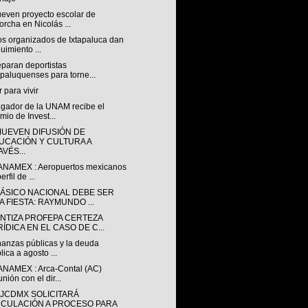
even proyecto escolar de
orcha en Nicolás ...
os organizados de Ixtapaluca dan
uimiento ...
eparan deportistas
apaluquenses para torne...
 para vivir
igador de la UNAM recibe el
mio de Invest...
UEVEN DIFUSIÓN DE
UCACIÓN Y CULTURA A
VÉS...
ANAMEX : Aeropuertos mexicanos
erfil de ...
LÁSICO NACIONAL DEBE SER
A FIESTA: RAYMUNDO ...
NTIZA PROFEPA CERTEZA
ÍDICA EN EL CASO DE C...
nanzas públicas y la deuda
lica a agosto ...
ANAMEX : Arca-Contal (AC)
nión con el dir...
GJCDMX SOLICITARÁ
NCULACIÓN A PROCESO PARA