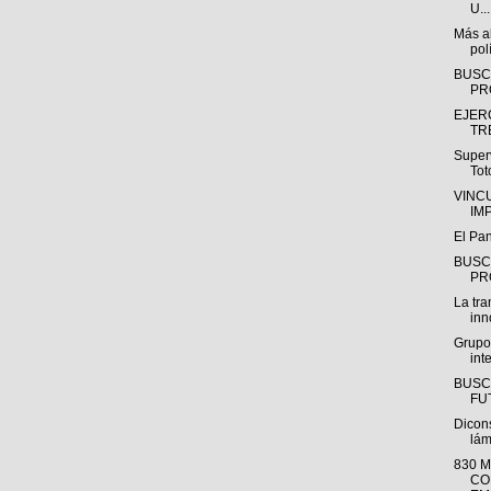
U...
Más al
polí
BUSC
PR
EJER
TR
Super
Tot
VINC
IM
El Pa
BUSC
PR
La tra
inn
Grupo
int
BUSC
FUT
Dicon
lám
830 
CO