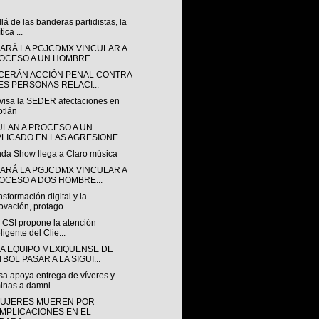
lá de las banderas partidistas, la
tica ...
ARÁ LA PGJCDMX VINCULAR A
OCESO A UN HOMBRE ...
CERÁN ACCIÓN PENAL CONTRA
ES PERSONAS RELACI...
visa la SEDER afectaciones en
otlán
ULAN A PROCESO A UN
PLICADO EN LAS AGRESIONE...
nda Show llega a Claro música
ARÁ LA PGJCDMX VINCULAR A
OCESO A DOS HOMBRE...
nsformación digital y la
ovación, protago...
 CSI propone la atención
eligente del Clie...
A EQUIPO MEXIQUENSE DE
BOL PASAR A LA SIGUI...
sa apoya entrega de víveres y
inas a damni...
MUJERES MUEREN POR
MPLICACIONES EN EL