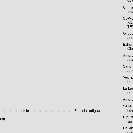
est
Chima
Int
SSP-
KI
TEP
Ofrece
ase
Exhort
Chi
Antorc
asa
Sandr
ant
Vecino
bus
La La
neg
Antor
Se re
líde
Inicio
Entrada antigua
Diputa
om)
visi
En Ni
dre