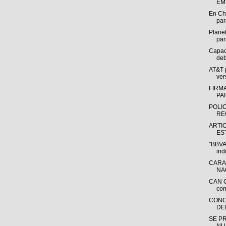
EM
En Ch
par
Plane
par
Capac
deb
AT&T 
ver
FIRM
PA
POLI
RE
ARTI
ES
"BBVA 
indu
CARA
NA
CAN C
con
CONC
DE
SE P