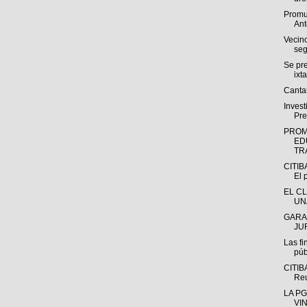
Promu
Ant
Vecin
seg
Se pr
ixt
Cantar
Invest
Pre
PROM
ED
TRA
CITIB
El p
EL C
UN
GARA
JUR
Las fi
púb
CITIB
Reu
LA P
VI