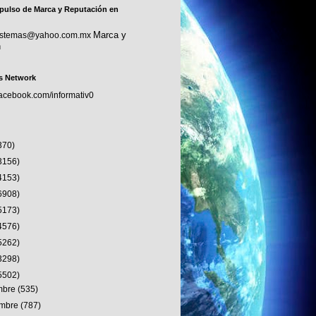
pulso de Marca y Reputación en
Marca y
sistemas@yahoo.com.mx
n
s Network
facebook.com/informativ0
370)
3156)
4153)
6908)
5173)
4576)
5262)
3298)
5502)
embre
(535)
embre
(787)