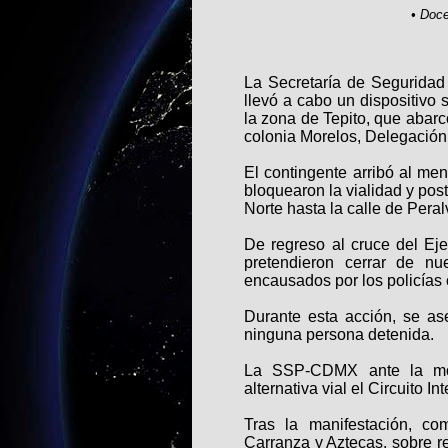
• Doce
La Secretaría de Segurida
llevó a cabo un dispositivo 
la zona de Tepito, que abarc
colonia Morelos, Delegació
El contingente arribó al me
bloquearon la vialidad y pos
Norte hasta la calle de Peralv
De regreso al cruce del Ej
pretendieron cerrar de nue
encausados por los policías 
Durante esta acción, se as
ninguna persona detenida.
La SSP-CDMX ante la movi
alternativa vial el Circuito Int
Tras la manifestación, co
Carranza y Aztecas, sobre re