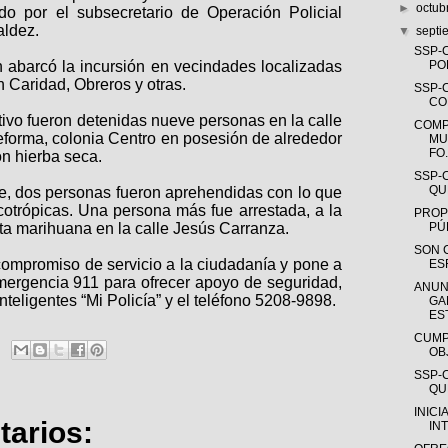
►
octub
do por el subsecretario de Operación Policial
aldez.
▼
sept
SSP-
n abarcó la incursión en vecindades localizadas
PO
en Caridad, Obreros y otras.
SSP-
CO
ivo fueron detenidas nueve personas en la calle
COMP
eforma, colonia Centro en posesión de alrededor
MU
FO.
on hierba seca.
SSP-
QUE
e, dos personas fueron aprehendidas con lo que
icotrópicas. Una persona más fue arrestada, a la
PROP
ta marihuana en la calle Jesús Carranza.
PÚ
SON 
mpromiso de servicio a la ciudadanía y pone a
ES
emergencia 911 para ofrecer apoyo de seguridad,
ANUN
inteligentes “Mi Policía” y el teléfono 5208-9898.
GA
EST
CUMP
OB
SSP-
QUE
INICI
arios:
IN