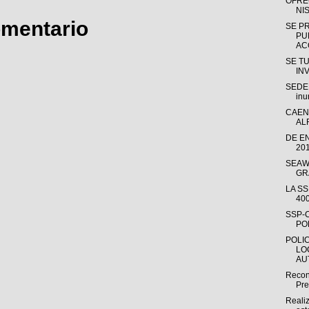
OFRE
NI
omentario
SE P
PU
AC
SE T
IN
SEDER
inu
CAEN
AL
DE E
20
SEAW
GR
LA S
40
SSP-
PO
POLI
LO
AU
Recon
Pre
Reali