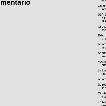
omentario
est
Chima
Int
SSP-
KI
TEP
Ofrece
ase
Exhort
Chi
Antorc
asa
Sandr
ant
Vecino
bus
La La
neg
Antor
Se re
líde
Diputa
visi
En Ni
dre