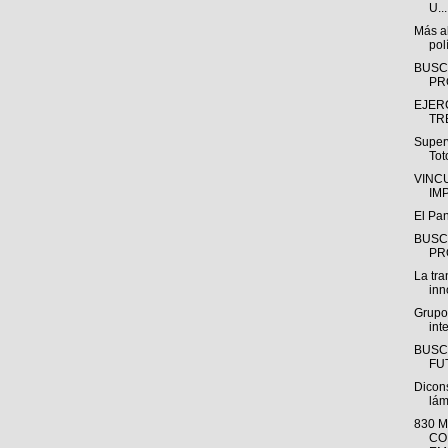
U...
Más al
polí
BUSC
PR
EJER
TR
Super
Tot
VINC
IM
El Pa
BUSC
PR
La tra
inn
Grupo
int
BUSC
FUT
Dicon
lám
830 
CO