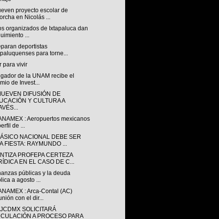
even proyecto escolar de
orcha en Nicolás ...
os organizados de Ixtapaluca dan
uimiento ...
eparan deportistas
apaluquenses para torne...
 para vivir
igador de la UNAM recibe el
mio de Invest...
UEVEN DIFUSIÓN DE
UCACIÓN Y CULTURA A
VÉS...
ANAMEX : Aeropuertos mexicanos
erfil de ...
LÁSICO NACIONAL DEBE SER
A FIESTA: RAYMUNDO ...
NTIZA PROFEPA CERTEZA
ÍDICA EN EL CASO DE C...
nanzas públicas y la deuda
lica a agosto ...
ANAMEX : Arca-Contal (AC)
nión con el dir...
GJCDMX SOLICITARÁ
NCULACIÓN A PROCESO PARA