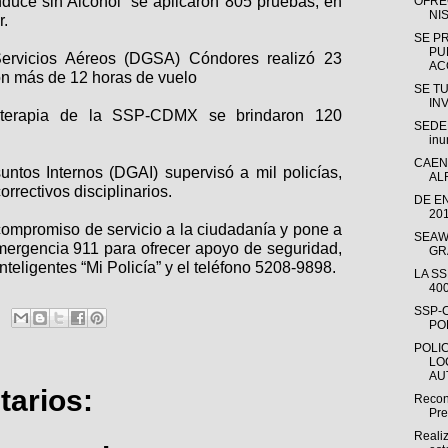
duce sin Alcohol” se aplicaron 805 pruebas, en
OFRE
NI
r.
SE P
PU
ervicios Aéreos (DGSA) Cóndores realizó 23
AC
on más de 12 horas de vuelo
SE T
IN
oterapia de la SSP-CDMX se brindaron 120
SEDER
inu
CAEN
ntos Internos (DGAI) supervisó a mil policías,
AL
orrectivos disciplinarios.
DE E
20
mpromiso de servicio a la ciudadanía y pone a
SEAW
emergencia 911 para ofrecer apoyo de seguridad,
GR
inteligentes “Mi Policía” y el teléfono 5208-9898.
LA S
40
SSP-
PO
POLI
LO
AU
arios:
Recon
Pre
Reali