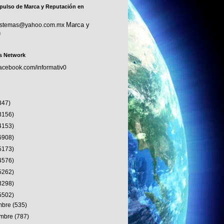
pulso de Marca y Reputación en
Marca y
sistemas@yahoo.com.mx
n
s Network
facebook.com/informativ0
347)
3156)
4153)
6908)
5173)
4576)
5262)
3298)
5502)
embre
(535)
embre
(787)