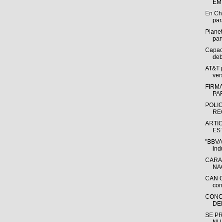
EM
En Ch
par
Plane
par
Capac
deb
AT&T 
ver
FIRM
PA
POLI
RE
ARTI
ES
"BBVA 
indu
CARA
NA
CAN C
con
CONC
DE
SE P