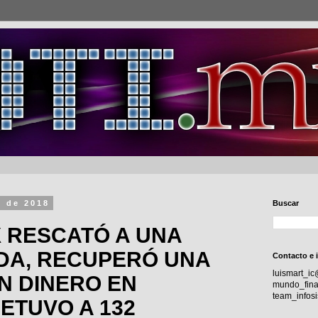
e de 2018
Buscar
 RESCATÓ A UNA
DA, RECUPERÓ UNA
Contacto e 
luismart_i
N DINERO EN
mundo_fina
team_info
DETUVO A 132