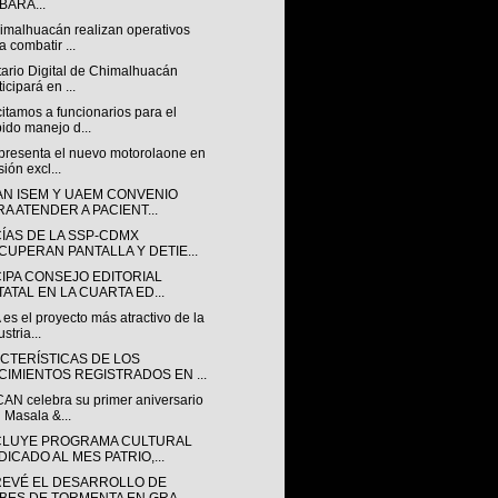
BARA...
imalhuacán realizan operativos
a combatir ...
tario Digital de Chimalhuacán
ticipará en ...
itamos a funcionarios para el
ido manejo d...
presenta el nuevo motorolaone en
sión excl...
AN ISEM Y UAEM CONVENIO
RA ATENDER A PACIENT...
CÍAS DE LA SSP-CDMX
CUPERAN PANTALLA Y DETIE...
CIPA CONSEJO EDITORIAL
TATAL EN LA CUARTA ED...
es el proyecto más atractivo de la
stria...
CTERÍSTICAS DE LOS
CIMIENTOS REGISTRADOS EN ...
AN celebra su primer aniversario
 Masala &...
LUYE PROGRAMA CULTURAL
DICADO AL MES PATRIO,...
REVÉ EL DESARROLLO DE