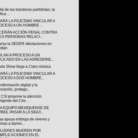
lá de las banderas partidistas, la
tica ...
ARÁ LA PGJCDMX VINCULAR A
OCESO A UN HOMBRE ...
CERÁN ACCIÓN PENAL CONTRA
ES PERSONAS RELACI...
visa la SEDER afectaciones en
otlán
ULAN A PROCESO A UN
PLICADO EN LAS AGRESIONE...
nda Show llega a Claro música
ARÁ LA PGJCDMX VINCULAR A
OCESO A DOS HOMBRE...
nsformación digital y la
ovación, protago...
 CSI propone la atención
eligente del Clie...
A EQUIPO MEXIQUENSE DE
BOL PASAR A LA SIGUI...
sa apoya entrega de víveres y
inas a damni...
MUJERES MUEREN POR
MPLICACIONES EN EL