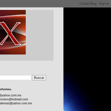
informes.
c@yahoo.com.mx
nciero@hotmail.com
sistemas@yahoo.com.mx