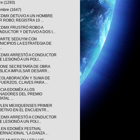
re
(1293)
iembre
(1647)
CDMX DETUVO A UN HOMBRE
R ROBO; REGISTRA 10 ...
CDMX FRUSTRÓ ROBO A
NDUCTOR Y DETUVO A DOS I...
ARTE SEDUYM CON
NICIPIOS LA ESTRATEGIA DE
..
CDMX ARRESTÓ A CONDUCTOR
 LESIONÓ A UN POLI...
ONE SECRETARÍA DE OBRA
BLICA IMPULSAR DESARR...
COLABORACIÓN Y SUMA DE
FUERZOS, CLAVES PARA ...
CIA EDOMÉX A LOS
NADORES DEL PREMIO
ATAL ...
LEN MEXIQUENSES PRIMER
JETIVO EN EL ENCUENTR...
CDMX ARRESTÓ A CONDUCTOR
 LESIONÓ A UN POLI...
A EN EDOMÉX FESTIVAL
TERNACIONAL “LA DANZA ...