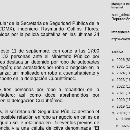
Manejo e im
Internet.
team_info
Reputació
itular de la Secretaría de Seguridad Pública de la
DMX), ingeniero Raymundo Collins Flores,
Infosistema
idos por la policía capitalina en las últimas 24
http://www.
este 11 de septiembre, con corte a las 17:00
Archivo
 132 personas ante el Ministerio Público por
►
2026
(8
ales destaca un detenido por robo de autopartes
►
2025
(1
regón; dos arrestados por robo a negocio en la
anza; un implicado en robo a cuentahabiente y
►
2024
(1
nsporte en la delegación Cuauhtémoc.
►
2023
(1
►
2022
(1
 tres personas por robo a repartidor en la
►
2021
(1
Madero; así como doce aprehendidos por
►
2020
(1
 en la delegación Cuauhtémoc.
►
2019
(1
s, el secretario de Seguridad Pública destacó el
▼
2018
(1
posible relación en robo a negocio en calles de
►
dici
 quien se le relaciona en 15 eventos previos de
►
novi
ncia y a una célula delictiva denominada “El