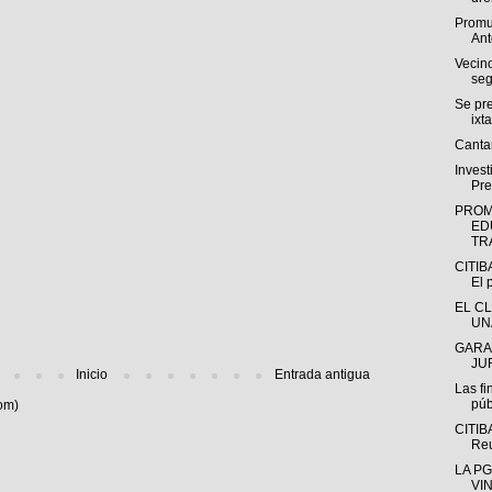
Promu
Ant
Vecin
seg
Se pr
ixt
Cantar
Invest
Pre
PROM
ED
TRA
CITIB
El p
EL C
UN
GARA
JUR
Inicio
Entrada antigua
Las fi
púb
om)
CITIB
Reu
LA P
VI