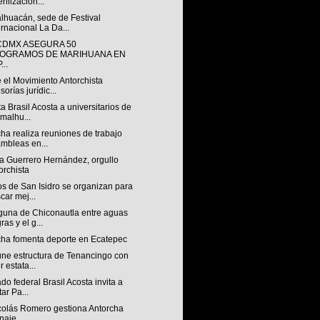
erilización...
lhuacán, sede de Festival
ernacional La Da...
CDMX ASEGURA 50
LOGRAMOS DE MARIHUANA EN
...
 el Movimiento Antorchista
sorías jurídic...
a Brasil Acosta a universitarios de
malhu...
ha realiza reuniones de trabajo
mbleas en...
a Guerrero Hernández, orgullo
orchista
s de San Isidro se organizan para
car mej...
guna de Chiconautla entre aguas
ras y el g...
cha fomenta deporte en Ecatepec
úne estructura de Tenancingo con
r estata...
do federal Brasil Acosta invita a
tar Pa...
colás Romero gestiona Antorcha
naje