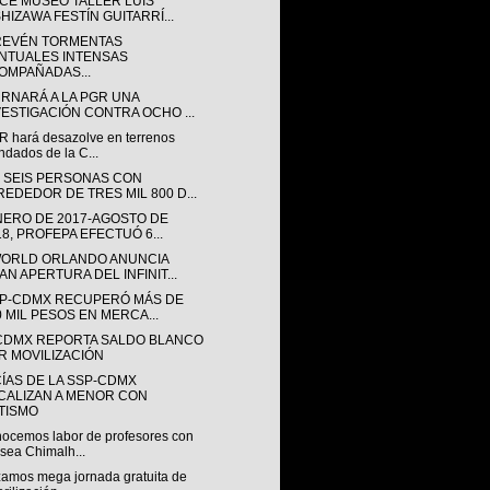
CE MUSEO TALLER LUIS
SHIZAWA FESTÍN GUITARRÍ...
REVÉN TORMENTAS
NTUALES INTENSAS
OMPAÑADAS...
URNARÁ A LA PGR UNA
VESTIGACIÓN CONTRA OCHO ...
 hará desazolve en terrenos
ndados de la C...
 SEIS PERSONAS CON
REDEDOR DE TRES MIL 800 D...
NERO DE 2017-AGOSTO DE
18, PROFEPA EFECTUÓ 6...
ORLD ORLANDO ANUNCIA
AN APERTURA DEL INFINIT...
SP-CDMX RECUPERÓ MÁS DE
0 MIL PESOS EN MERCA...
CDMX REPORTA SALDO BLANCO
R MOVILIZACIÓN
CÍAS DE LA SSP-CDMX
CALIZAN A MENOR CON
TISMO
ocemos labor de profesores con
sea Chimalh...
zamos mega jornada gratuita de