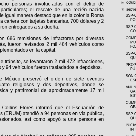
►
octub
 ocho personas involucradas con el delito de
 particulares; el rescate de una recién nacida
▼
sept
de igual manera destacó que en la colonia Roma
SSP-
PO
a cartera con tarjetas bancarias, 700 dólares y 2
eron entregados a su dueña.
SSP-
CO
ron 686 remisiones de infractores por diversas
COMP
MU
más, fueron revisados 2 mil 484 vehículos como
FO.
mplementados en la capital.
SSP-
QUE
 tránsito, se levantaron 2 mil 472 infracciones,
PROP
s y 94 vehículos fueron trasladados a depósitos.
PÚ
SON 
e México preservó el orden de siete eventos
ES
 cuatro religiosos y dos deportivos, donde se
ANUN
física y patrimonial de aproximadamente 17 mil
GA
EST
CUMP
OB
o Collins Flores informó que el Escuadrón de
s (ERUM) atendió a 94 personas en vía pública,
SSP-
QUE
lesionados, así como apoyó a una persona en
INICI
IN