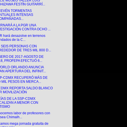
CE MUSEO TALLER LUIS
SHIZAWA FESTÍN GUITARRÍ...
REVÉN TORMENTAS
NTUALES INTENSAS
OMPAÑADAS...
URNARÁ A LA PGR UNA
VESTIGACIÓN CONTRA OCHO ...
 hará desazolve en terrenos
ndados de la C...
 SEIS PERSONAS CON
REDEDOR DE TRES MIL 800 D...
NERO DE 2017-AGOSTO DE
18, PROFEPA EFECTUÓ 6...
ORLD ORLANDO ANUNCIA
AN APERTURA DEL INFINIT...
SP-CDMX RECUPERÓ MÁS DE
0 MIL PESOS EN MERCA...
CDMX REPORTA SALDO BLANCO
R MOVILIZACIÓN
CÍAS DE LA SSP-CDMX
CALIZAN A MENOR CON
TISMO
ocemos labor de profesores con
sea Chimalh...
zamos mega jornada gratuita de