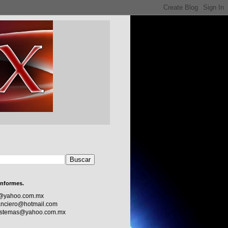
informes.
c@yahoo.com.mx
nciero@hotmail.com
sistemas@yahoo.com.mx