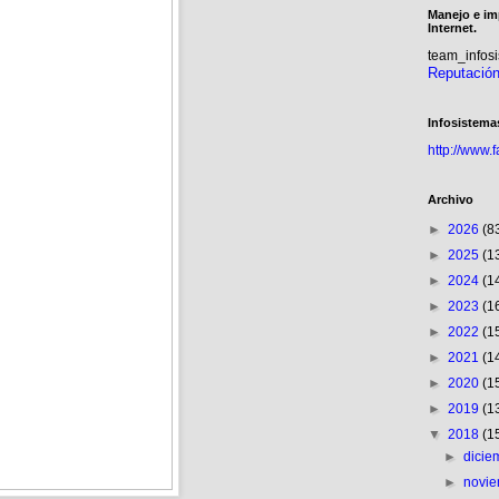
Manejo e im
Internet.
team_info
Reputació
Infosistema
http://www.
Archivo
►
2026
(8
►
2025
(1
►
2024
(1
►
2023
(1
►
2022
(1
►
2021
(1
►
2020
(1
►
2019
(1
▼
2018
(1
►
dici
►
novi