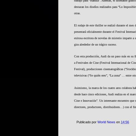
trabajo para “Handía”. Además, el diseñador gráfico
destacan los diseños realizados para “Lo Imposible”
otras.
El rodaje de este thriller se realizó durante el mes
presentará oficialmente durante el Festival Intern
exitosa escritora de novelas de misterio imparte a
gira alrededor de un trágico suceso.
Con esta producción, Audi da un paso más en su 
a Festivales de Cine (Festival Internacional de C
Festival), producciones cinematográficas (“Stockh
televisivas (“Se quién eres”, “La zona” … entre otr
Asimismo, la marca de los cuatro aros colabora ha
desde hace cinco ediciones, Audi realiza en el mar
Cine e Innovación”. Un interesante encuentro que r
directores, productores, distribuidores…) con el fin
Publicado por
World News
en
14:56