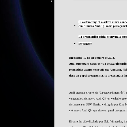
El cortometraje “La octava dimensión”,
con el nuevo Audi Q8 como protagonis
La presentación oficial se llevará a cab
septiembre
Ingolstadt, 10 de septiembre de 2018.
Audi presenta el cartel de “La octava dimensió
reconocidos actores como Alberto Ammann, Najw
tiene un papel protagonista, se presentará a fi
Audi presenta el cartel de “La octava dimensión”, u
vanguardista del nuevo Audi Q8, un vehículo que co
distingue a un SUV. Escrito y dirigido por Kike M
y el nuevo Audi Q8, que tiene un papel protagonist
El cartel ha sido diseñado por Iñaki Villuendas, i