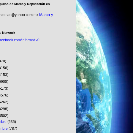
pulso de Marca y Reputación en
Marca y
sistemas@yahoo.com.mx
n
s Network
facebook.com/informativ0
370)
3156)
4153)
6908)
5173)
4576)
5262)
3298)
5502)
embre
(535)
embre
(787)