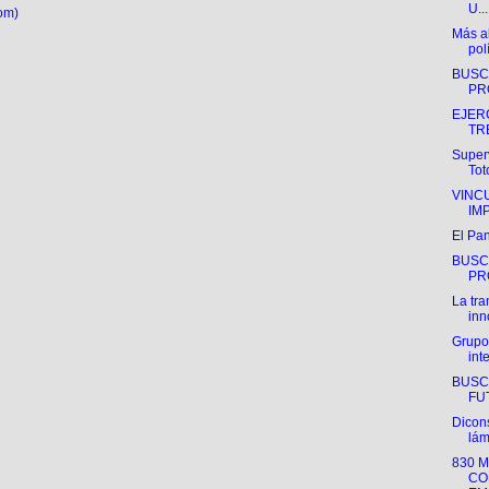
U...
om)
Más al
polí
BUSC
PR
EJER
TR
Super
Tot
VINC
IM
El Pa
BUSC
PR
La tra
inn
Grupo
int
BUSC
FUT
Dicon
lám
830 
CO