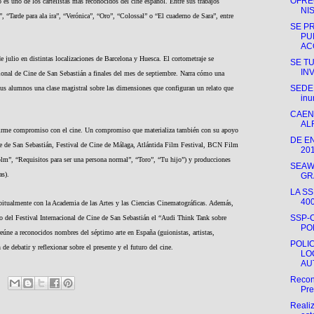
OFRE
 es uno de los cartelistas más reconocidos del cine español. Entre sus trabajos
NI
, “Tarde para ala ira”, “Verónica”, “Oro”, “Colossal” o “El cuaderno de Sara”, entre
SE P
PU
AC
 de julio en distintas localizaciones de Barcelona y Huesca. El cortometraje se
SE T
IN
acional de Cine de San Sebastián a finales del mes de septiembre. Narra cómo una
SEDER
 sus alumnos una clase magistral sobre las dimensiones que configuran un relato que
inu
CAEN
AL
firme compromiso con el cine. Un compromiso que materializa también con su apoyo
DE E
ine de San Sebastián, Festival de Cine de Málaga, Atlántida Film Festival, BCN Film
20
olm”, “Requisitos para ser una persona normal”, “Toro”, “Tu hijo”) y producciones
SEAW
as).
GR
LA S
40
bitualmente con la Academia de las Artes y las Ciencias Cinematográficas. Además,
SSP-
co del Festival Internacional de Cine de San Sebastián el “Audi Think Tank sobre
PO
eúne a reconocidos nombres del séptimo arte en España (guionistas, artistas,
POLI
 de debatir y reflexionar sobre el presente y el futuro del cine.
LO
AU
Recon
Pre
Reali