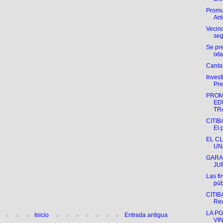
Promu
Ant
Vecin
seg
Se pr
ixt
Cantar
Invest
Pre
PROM
ED
TRA
CITIB
El p
EL C
UN
GARA
JUR
Las fi
púb
CITIB
Reu
LA P
Inicio
Entrada antigua
VI