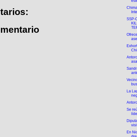
est
Chima
arios:
Int
SSP-
KI
omentario
TEP
Ofrece
ase
Exhort
Chi
Antorc
asa
Sandr
ant
Vecino
bus
La La
neg
Antor
Se re
líde
Diputa
visi
En Ni
dre