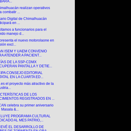
BARA...
imalhuacán realizan operativos
a combatir ...
tario Digital de Chimalhuacán
ticipará en ...
itamos a funcionarios para el
ido manejo d...
presenta el nuevo motorolaone en
sión excl...
AN ISEM Y UAEM CONVENIO
RA ATENDER A PACIENT...
CÍAS DE LA SSP-CDMX
CUPERAN PANTALLA Y DETIE...
CIPA CONSEJO EDITORIAL
TATAL EN LA CUARTA ED...
es el proyecto más atractivo de la
stria...
CTERÍSTICAS DE LOS
CIMIENTOS REGISTRADOS EN ...
AN celebra su primer aniversario
 Masala &...
LUYE PROGRAMA CULTURAL
DICADO AL MES PATRIO,...
REVÉ EL DESARROLLO DE