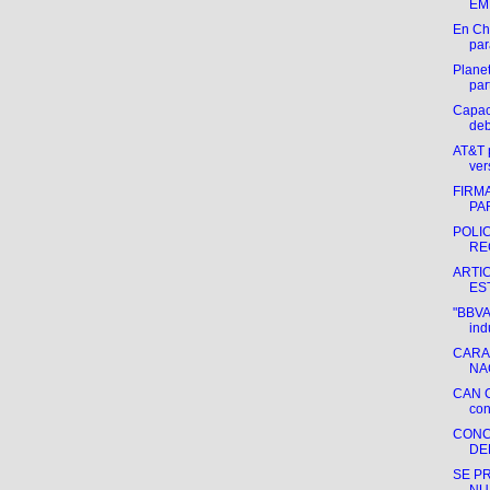
EM
En Ch
par
Plane
par
Capac
deb
AT&T 
ver
FIRM
PA
POLI
RE
ARTI
ES
"BBVA 
indu
CARA
NA
CAN C
con
CONC
DE
SE P