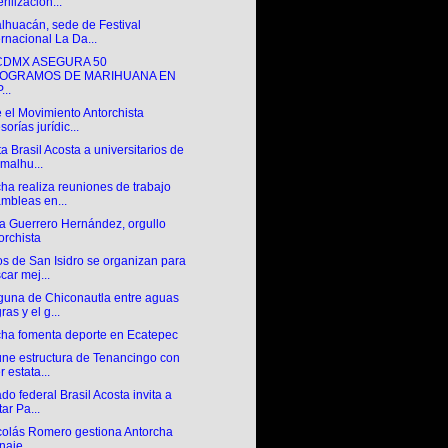
erilización...
lhuacán, sede de Festival
ernacional La Da...
CDMX ASEGURA 50
LOGRAMOS DE MARIHUANA EN
...
 el Movimiento Antorchista
sorías jurídic...
a Brasil Acosta a universitarios de
malhu...
ha realiza reuniones de trabajo
mbleas en...
a Guerrero Hernández, orgullo
orchista
s de San Isidro se organizan para
car mej...
guna de Chiconautla entre aguas
ras y el g...
cha fomenta deporte en Ecatepec
úne estructura de Tenancingo con
r estata...
do federal Brasil Acosta invita a
tar Pa...
colás Romero gestiona Antorcha
naje