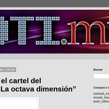
 de 2018
Buscar
el cartel del
“La octava dimensión”
Contacto e 
luismart_i
mundo_fina
team_info