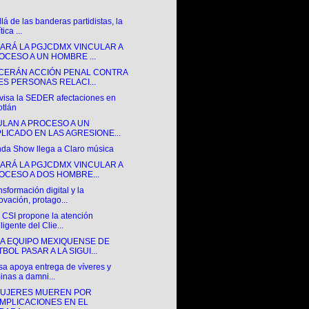
lá de las banderas partidistas, la
tica ...
ARÁ LA PGJCDMX VINCULAR A
OCESO A UN HOMBRE ...
CERÁN ACCIÓN PENAL CONTRA
ES PERSONAS RELACI...
visa la SEDER afectaciones en
otlán
ULAN A PROCESO A UN
PLICADO EN LAS AGRESIONE...
nda Show llega a Claro música
ARÁ LA PGJCDMX VINCULAR A
OCESO A DOS HOMBRE...
nsformación digital y la
ovación, protago...
 CSI propone la atención
eligente del Clie...
A EQUIPO MEXIQUENSE DE
BOL PASAR A LA SIGUI...
sa apoya entrega de víveres y
inas a damni...
MUJERES MUEREN POR
MPLICACIONES EN EL