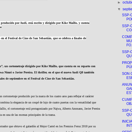
►
octub
▼
sept
SSP-
PO
 producido por Audi, está escrito y dirigido por Kike Maíllo, y cuenta
SSP-
ta
CO
COMP
o en el Festival de Cine de San Sebastián, que se celebra a finales de
MU
FO.
SSP-
QUE
PROP
n”, un cortometraje dirigido por Kike Maíllo, que cuenta en su reparto con
PÚ
a Nimri o Javier Pereira. El thriller, en el que el nuevo Audi Q8 también
SON 
ES
nales de septiembre en el Festival de Cine de San Sebastián.
ANUN
GA
EST
n cortometraje producido por la marca de los cuatro aros para reflejar el carácter
CUMP
mbina la elegancia de un coupé de lujo de cuatro puertas con la versatilidad que
OB
aíllo, el cortometraje está protagonizado por Najwa, Alberto Ammann, Javier Pereira
SSP-
QUE
a en una de las escenas principales de la trama.
INICI
IN
lustrador que obtuvo el galardón al Mejor Cartel en los Premios Feroz 2018 por su