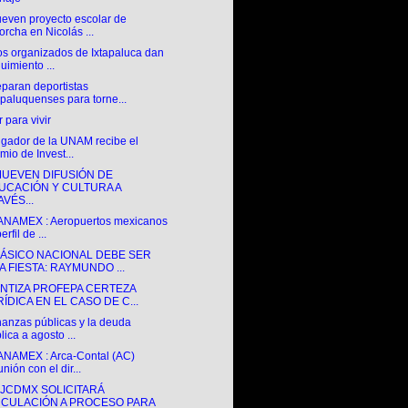
even proyecto escolar de
orcha en Nicolás ...
os organizados de Ixtapaluca dan
uimiento ...
eparan deportistas
apaluquenses para torne...
 para vivir
igador de la UNAM recibe el
mio de Invest...
UEVEN DIFUSIÓN DE
UCACIÓN Y CULTURA A
VÉS...
ANAMEX : Aeropuertos mexicanos
erfil de ...
LÁSICO NACIONAL DEBE SER
A FIESTA: RAYMUNDO ...
NTIZA PROFEPA CERTEZA
ÍDICA EN EL CASO DE C...
nanzas públicas y la deuda
lica a agosto ...
ANAMEX : Arca-Contal (AC)
nión con el dir...
GJCDMX SOLICITARÁ
NCULACIÓN A PROCESO PARA