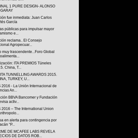
INAL 1 PURE DESIGN- ALONSO
 GARAY
ión fue inmediata: Juan Carlos
tés García
cas públicas para impulsar mayor
amismo e...
ión reclama.. El Consejo
ional Agropecuar...
o muy trascendente...Foro Global
oalimenta...
lización: ITA PREMIOS Túneles
5. China, T...
 ITA TUNNELLING AWARDS 2015.
NA, TURKEY, U...
 2016 - La Unión Internacional de
ncias An...
ción BBVA Bancomer y Fundación
evisa activ...
 2016 – The International Union
Anthropolo...
a en alerta para contingencia por
acán “P...
RME DE MCAFEE LABS REVELA
ECIOS DE DATOS ROB...