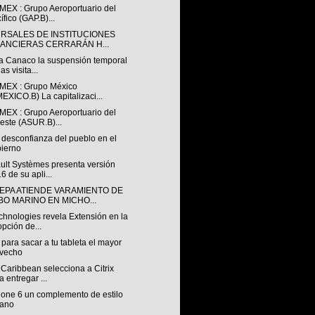
EX : Grupo Aeroportuario del
ífico (GAP.B)...
RSALES DE INSTITUCIONES
NANCIERAS CERRARÁN H...
a Canaco la suspensión temporal
as visita...
EX : Grupo México
EXICO.B) La capitalizaci...
EX : Grupo Aeroportuario del
este (ASUR.B)...
 desconfianza del pueblo en el
ierno
ult Systèmes presenta versión
6 de su apli...
EPA ATIENDE VARAMIENTO DE
BO MARINO EN MICHO...
chnologies revela Extensión en la
pción de...
ara sacar a tu tableta el mayor
ovecho
Caribbean selecciona a Citrix
a entregar ...
hone 6 un complemento de estilo
bano