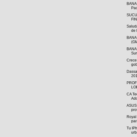
BANAM
Pac
SUCU
FI
Salud
de l
BANAM
(GM
BANAM
Sur
Crece
gob
Dassa
201
PROF
LO
CA Te
Ado
ASUS p
pr
Royal 
par
Tu IP
ur