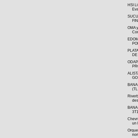
HSI Li
Eva
SUCU
FI
OMA y
Con
EDOM
PO
PLAT
DE
ODAP
PR
ALIST
GO
BANAM
(TL
River
des
BANAM
3T1
Chevr
un l
Orque
nom