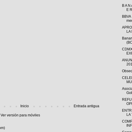
B A N 
E R
BBVA 
me
APRO
LA 
Banam
(BO
CDMX
EX
ANUN
20
Obseq
CELEB
MU
Asoci
Gob
REFU
OP
Inicio
Entrada antigua
ENTR
LA
Ver versión para móviles
COMP
IN
om)