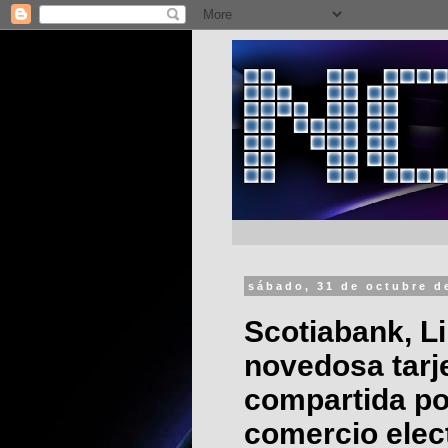
sábado, 31 de octubre d
Scotiabank, L
novedosa tarj
compartida po
comercio elec