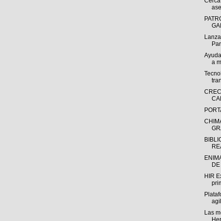
Cerca
ase
PATRO
GA
Lanza
Par
Ayuda
a m
Tecnol
tra
CREC
CA
PORT
CHIM
GR
BIBL
REA
ENIM
DE
HIR E
pri
Plata
agil
Las m
Her