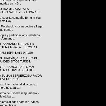
 Diconsa de las poblaciones
ntadas en la S...
CINA MICROSIP A LA
NADORA DEL 2DO. LUGAR E...
 Aspectla campaña Bring In Your
ents Day ...
 Facebook a los negocios a llegar
ás perso...
ogía y participación ciudadana
nsformand...
E SANTANDER 19.2% EN
RTERA TOTAL AL TERCER T...
A H.STERN KATE WALSH
ALHUACÁN, A LA ALTURA DE
ANDES SITIOS TURÍST...
IOTECA AMOXTLATILOYAN
LIZA ACTIVIDADES LITE...
A SUMAN ESFUERZOS A FAVOR
 LA EDUCACIÓN
xpo Internacional alcanza su
mera década o...
forma de Exceda resguardará y
izará las c...
ejores aliadas para las Pymes
ramientas te...