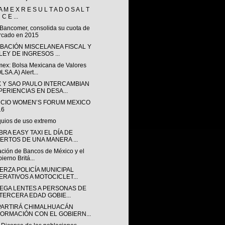
A M E X R E S U L T A D O S A L T
 C E ...
Bancomer, consolida su cuota de
rcado en 2015
BACIÓN MISCELANEA FISCAL Y
LEY DE INGRESOS ...
ex: Bolsa Mexicana de Valores
LSA.A) Alert...
 Y SAO PAULO INTERCAMBIAN
PERIENCIAS EN DESA...
CIO WOMEN’S FORUM MEXICO
16
uios de uso extremo
RA EASY TAXI EL DÍA DE
ERTOS DE UNA MANERA ...
ación de Bancos de México y el
ierno Britá...
ERZA POLICÍA MUNICIPAL
ERATIVOS A MOTOCICLET...
EGA LENTES A PERSONAS DE
 TERCERA EDAD GOBIE...
ARTIRÁ CHIMALHUACÁN
FORMACIÓN CON EL GOBIERN...