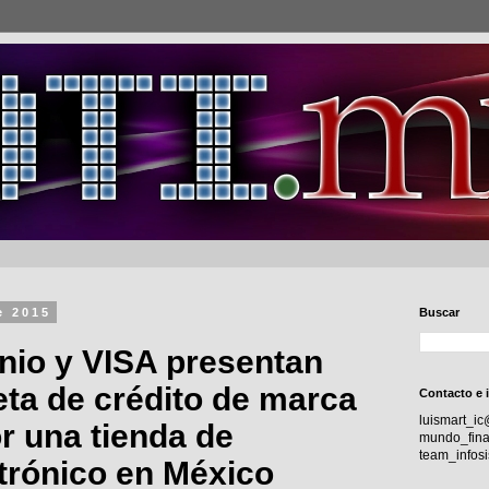
e 2015
Buscar
inio y VISA presentan
eta de crédito de marca
Contacto e 
luismart_i
r una tienda de
mundo_fina
team_info
trónico en México