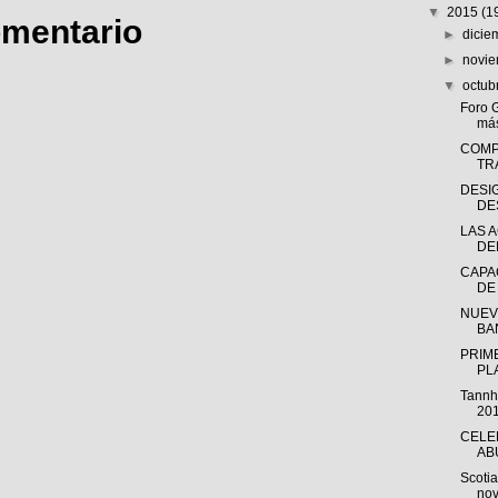
▼
2015
(1
omentario
►
dici
►
novi
▼
octub
Foro G
más
COMP
TR
DESI
DE
LAS 
DE
CAPA
DE 
NUEV
BA
PRIM
PL
Tannh
201
CELE
AB
Scotia
nov