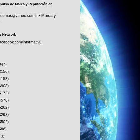
pulso de Marca y Reputación en
Marca y
sistemas@yahoo.com.mx
n
s Network
facebook.com/informativ0
347)
3156)
4153)
6908)
5173)
4576)
5262)
3298)
5502)
586)
73)