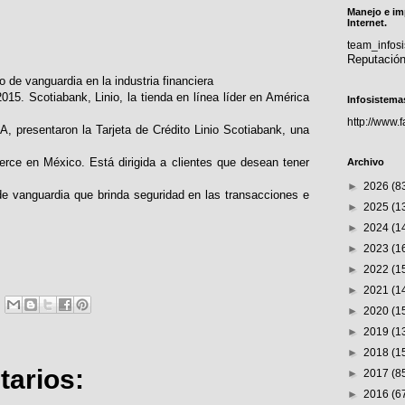
Manejo e im
Internet.
team_info
Reputació
o de vanguardia en la industria financiera
015. Scotiabank, Linio, la tienda en línea líder en América
Infosistema
http://www.
, presentaron la Tarjeta de Crédito Linio Scotiabank, una
rce en México. Está dirigida a clientes que desean tener
Archivo
►
2026
(8
e vanguardia que brinda seguridad en las transacciones e
►
2025
(1
►
2024
(1
►
2023
(1
►
2022
(1
►
2021
(1
►
2020
(1
►
2019
(1
►
2018
(1
arios:
►
2017
(8
►
2016
(6