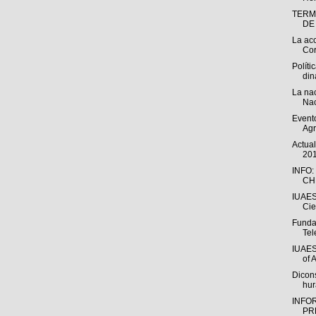
TERM
DE
La acc
Cor
Políti
din
La nac
Nac
Event
Agr
Actua
201
INFO:
CHI
IUAES
Cie
Funda
Tel
IUAES
of 
Dicons
hur
INFO
PR