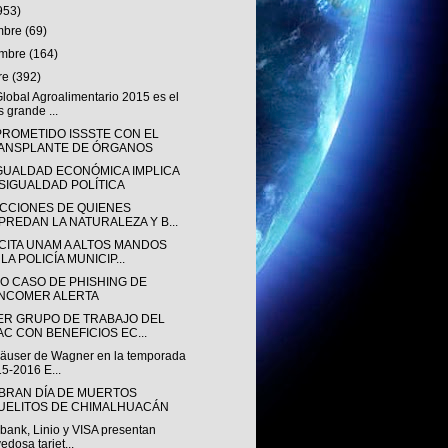
953)
embre
(69)
embre
(164)
re
(392)
lobal Agroalimentario 2015 es el
 grande ...
ROMETIDO ISSSTE CON EL
ANSPLANTE DE ÓRGANOS
GUALDAD ECONÓMICA IMPLICA
SIGUALDAD POLÍTICA
ACCIONES DE QUIENES
PREDAN LA NATURALEZA Y B...
CITA UNAM A ALTOS MANDOS
LA POLICÍA MUNICIP...
O CASO DE PHISHING DE
NCOMER ALERTA
ER GRUPO DE TRABAJO DEL
AC CON BENEFICIOS EC...
äuser de Wagner en la temporada
5-2016 E...
BRAN DÍA DE MUERTOS
UELITOS DE CHIMALHUACÁN
bank, Linio y VISA presentan
edosa tarjet...