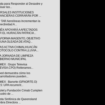
sta para Responder al Desastre y
luar las...
RSALES INSTITUCIONES
NANCIERAS CERRARÁN POR ...
 TAR Aerolíneas Incrementan la
ectividad A...
ÉX APOYARÁ A AFECTADOS
R EL HURACÁN PATRICIA...
AFORMA MAGENTO, OBJETIVO
 UNA OLEADA DE ATAQ...
AS ACTIVA CHIMALHUACÁN
OTOCOLO CONTRA LLUVIA...
A JORNADA DE LIMPIEZA
BIERNO MUNICIPAL
EX : Grupo Televisa
EVISA.CPO) Reiteramos...
bed demuestra cómo los
arrolladores pueden...
EX : Banorte (GFNORTE.O)
5: UPA recurrent...
olet y Fundación Cimab Cumplen
ustro de ...
sta Sinfónica de Queensland
bra Directora ...