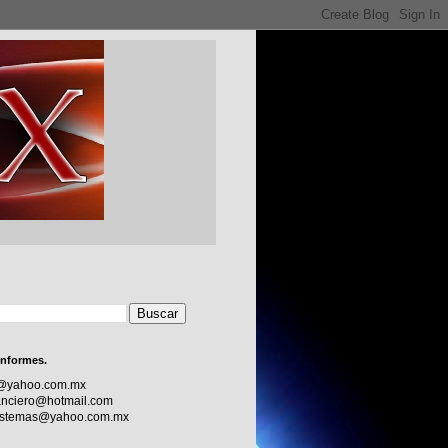
informes.
c@yahoo.com.mx
nciero@hotmail.com
sistemas@yahoo.com.mx