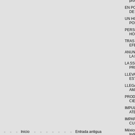
pro
EN P
DE
UN H
PO
PERS
HO
TRAS
EF
ANUN
LA 
LA S
PR
LLEV
ES
LLEGA
AM
PROD
CIE
IMPU
AT
IMPA
CU
Méxic
Inicio
Entrada antigua
Ind