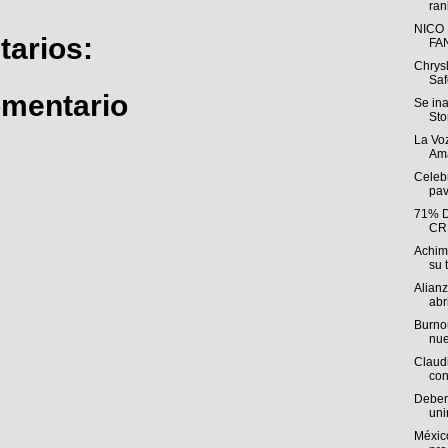
ran
NICO
arios:
FA
Chrys
Saf
omentario
Se in
Sto
La Voz
Ama
Celebr
pav
71% 
CR
Achim
su t
Alian
abri
Burnou
nue
Claudi
con
Deben 
uni
México