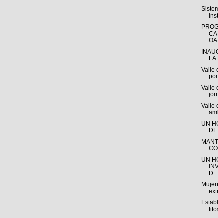
Siste
Ins
PROG
CA
OAX
INAU
LA 
Valle 
por 
Valle 
jor
Valle
amb
UN H
DE
MANT
CO
UN H
IN
D...
Mujere
ext
Estab
fito