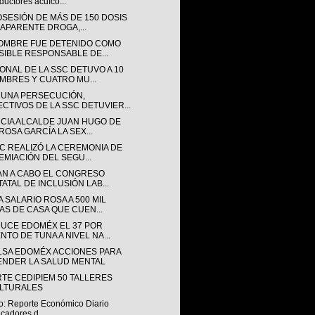
ductores acuíco...
OSESIÓN DE MÁS DE 150 DOSIS
 APARENTE DROGA,...
OMBRE FUE DETENIDO COMO
SIBLE RESPONSABLE DE...
ONAL DE LA SSC DETUVO A 10
MBRES Y CUATRO MU...
 UNA PERSECUCIÓN,
ECTIVOS DE LA SSC DETUVIER...
CIA ALCALDE JUAN HUGO DE
ROSA GARCÍA LA SEX...
SC REALIZÓ LA CEREMONIA DE
EMIACIÓN DEL SEGU...
AN A CABO EL CONGRESO
TATAL DE INCLUSIÓN LAB...
 SALARIO ROSA A 500 MIL
AS DE CASA QUE CUEN...
UCE EDOMÉX EL 37 POR
NTO DE TUNA A NIVEL NA...
LSA EDOMÉX ACCIONES PARA
ENDER LA SALUD MENTAL
RTE CEDIPIEM 50 TALLERES
LTURALES
o: Reporte Económico Diario
icadores d...