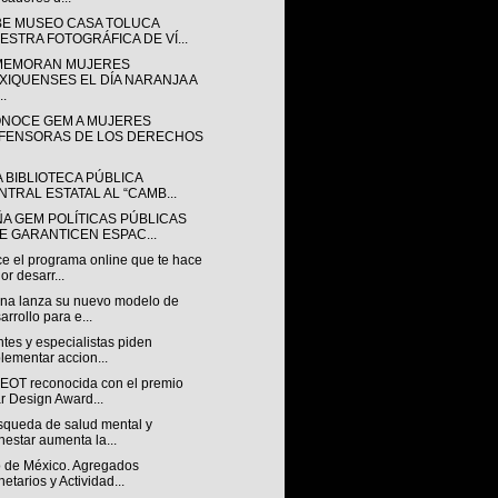
BE MUSEO CASA TOLUCA
ESTRA FOTOGRÁFICA DE VÍ...
EMORAN MUJERES
XIQUENSES EL DÍA NARANJA A
..
NOCE GEM A MUJERES
FENSORAS DE LOS DERECHOS
A BIBLIOTECA PÚBLICA
NTRAL ESTATAL AL “CAMB...
ÑA GEM POLÍTICAS PÚBLICAS
E GARANTICEN ESPAC...
e el programa online que te hace
or desarr...
na lanza su nuevo modelo de
arrollo para e...
tes y especialistas piden
lementar accion...
OT reconocida con el premio
r Design Award...
squeda de salud mental y
nestar aumenta la...
 de México. Agregados
etarios y Actividad...