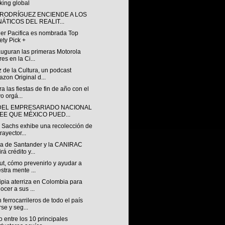
king global
 RODRÍGUEZ ENCIENDE A LOS
NÁTICOS DEL REALIT...
ler Pacifica es nombrada Top
ety Pick +
auguran las primeras Motorola
res en la Ci...
 de la Cultura, un podcast
zon Original d...
a las fiestas de fin de año con el
o orgá...
DEL EMPRESARIADO NACIONAL
EE QUE MÉXICO PUED...
 Sachs exhibe una recolección de
rayector...
za de Santander y la CANIRAC
rá crédito y...
t, cómo prevenirlo y ayudar a
stra mente ...
pia aterriza en Colombia para
ocer a sus ...
ferrocarrileros de todo el país
rse y seg...
 entre los 10 principales