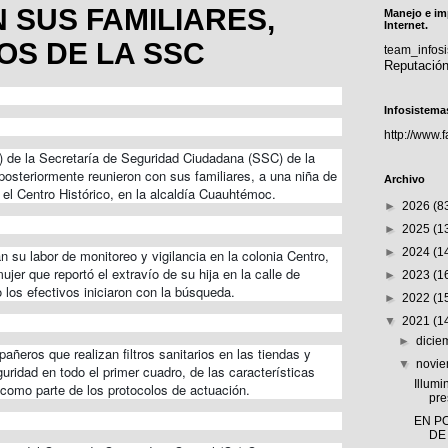
 SUS FAMILIARES,
Manejo e im
Internet.
OS DE LA SSC
team_info
Reputació
Infosistema
http://www.
PA) de la Secretaría de Seguridad Ciudadana (SSC) de la
osteriormente reunieron con sus familiares, a una niña de
Archivo
el Centro Histórico, en la alcaldía Cuauhtémoc.
►
2026
(8
►
2025
(1
►
2024
(1
 su labor de monitoreo y vigilancia en la colonia Centro,
jer que reportó el extravío de su hija en la calle de
►
2023
(1
 los efectivos iniciaron con la búsqueda.
►
2022
(1
▼
2021
(1
►
dici
añeros que realizan filtros sanitarios en las tiendas y
▼
novi
uridad en todo el primer cuadro, de las características
Illumi
 como parte de los protocolos de actuación.
pre
EN P
DE