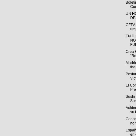
Bolet
Cue
UN H
DE
CEPAL
urg
EN D
NO
FUE
Crea 
“Re
Madri
the
Postu
Vic
El Com
Pre
Sushi 
Sor
Achim
su t
Conoc
no 
España
en e