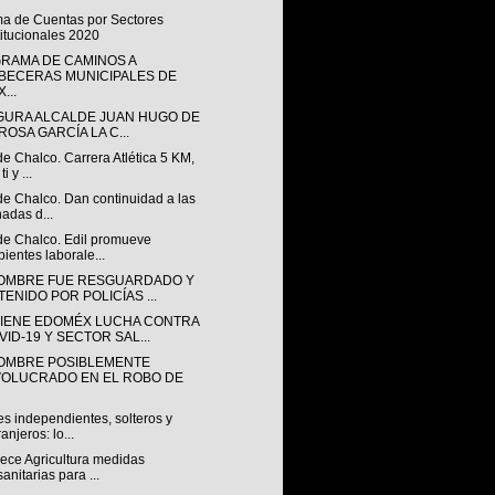
ma de Cuentas por Sectores
titucionales 2020
RAMA DE CAMINOS A
BECERAS MUNICIPALES DE
...
GURA ALCALDE JUAN HUGO DE
ROSA GARCÍA LA C...
de Chalco. Carrera Atlética 5 KM,
ti y ...
de Chalco. Dan continuidad a las
nadas d...
 de Chalco. Edil promueve
ientes laborale...
OMBRE FUE RESGUARDADO Y
TENIDO POR POLICÍAS ...
IENE EDOMÉX LUCHA CONTRA
VID-19 Y SECTOR SAL...
OMBRE POSIBLEMENTE
VOLUCRADO EN EL ROBO DE
s independientes, solteros y
ranjeros: lo...
lece Agricultura medidas
sanitarias para ...