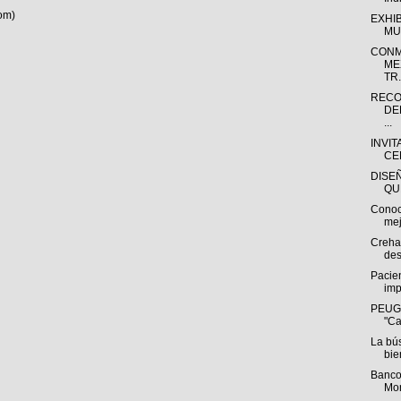
om)
EXHI
MU
CONM
ME
TR.
RECO
DE
...
INVIT
CE
DISE
QU
Conoc
mej
Creha
des
Pacien
imp
PEUGE
"Ca
La bú
bie
Banco
Mon