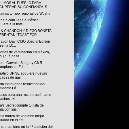
LIMOS AL PUEBLO PARA
CUPERAR SU CONFIANZA: S...
zamos torneo regional de Wushu
chain.com llega a México:
uiere a la finte...
 & CHANDON Y DIEGO BONETA
ESENTAN “TOAST FOR...
nation Day: CISO Special Edition
senta 10...
ortes de vacunación en México,
o ¿qué pasa...
let Corvette Stingray C8.R
mpionship Edit...
rativo UNNE adquiere nuevas
dades de gas n...
ista los buenos resultados del
sidente Ló...
asos para una recuperación ante
astres exi...
ia’s Secret cumple tu lista de
ta con sus...
 la marca de volumen mejor
luada en el est...
se mantiene en la 4ª posición del