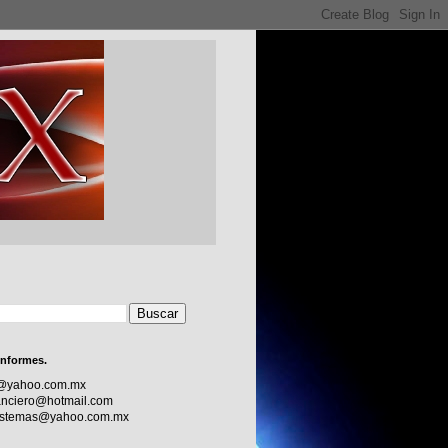
informes.
c@yahoo.com.mx
nciero@hotmail.com
sistemas@yahoo.com.mx