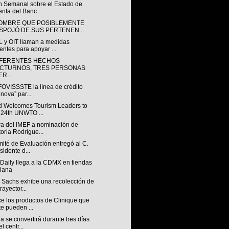
ín Semanal sobre el Estado de
nta del Banc...
OMBRE QUE POSIBLEMENTE
SPOJÓ DE SUS PERTENEN...
 y OIT llaman a medidas
entes para apoyar ...
IFERENTES HECHOS
CTURNOS, TRES PERSONAS
R...
FOVISSSTE la línea de crédito
nova” par...
d Welcomes Tourism Leaders to
 24th UNWTO ...
ra del IMEF a nominación de
toria Rodrígue...
ité de Evaluación entregó al C.
sidente d...
Daily llega a la CDMX en tiendas
iana
 Sachs exhibe una recolección de
rayector...
e los productos de Clinique que
te pueden ...
 se convertirá durante tres días
l centr...