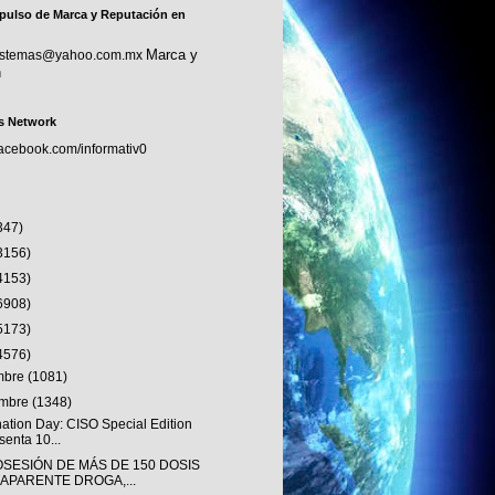
pulso de Marca y Reputación en
Marca y
sistemas@yahoo.com.mx
n
s Network
facebook.com/informativ0
347)
3156)
4153)
6908)
5173)
4576)
embre
(1081)
embre
(1348)
nation Day: CISO Special Edition
senta 10...
OSESIÓN DE MÁS DE 150 DOSIS
 APARENTE DROGA,...