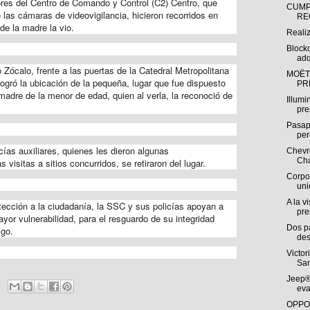
es del Centro de Comando y Control (C2) Centro, que
CUMP
 las cámaras de videovigilancia, hicieron recorridos en
RE
de la madre la vio.
Reali
Block
adq
Zócalo, frente a las puertas de la Catedral Metropolitana
MOËT
ogró la ubicación de la pequeña, lugar que fue dispuesto
PR
adre de la menor de edad, quien al verla, la reconoció de
Illumi
pre
Pasap
per
cías auxiliares, quienes les dieron algunas
Chevro
Cha
isitas a sitios concurridos, se retiraron del lugar.
Corpo
uni
A la v
ección a la ciudadanía, la SSC y sus policías apoyan a
pre
yor vulnerabilidad, para el resguardo de su integridad
Dos p
sgo.
des
Victor
San
Jeep®
eva
OPPO 