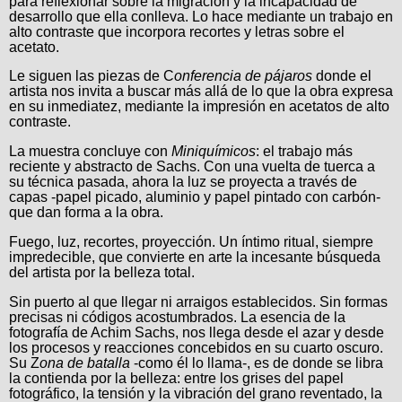
para reflexionar sobre la migración y la incapacidad de
desarrollo que ella conlleva. Lo hace mediante un trabajo en
alto contraste que incorpora recortes y letras sobre el
acetato.
Le siguen las piezas de C
onferencia de pájaros
donde el
artista nos invita a buscar más allá de lo que la obra expresa
en su inmediatez, mediante la impresión en acetatos de alto
contraste.
La muestra concluye con
Miniquímicos
: el trabajo más
reciente y abstracto de Sachs. Con una vuelta de tuerca a
su técnica pasada, ahora la luz se proyecta a través de
capas -papel picado, aluminio y papel pintado con carbón-
que dan forma a la obra.
Fuego, luz, recortes, proyección. Un íntimo ritual, siempre
impredecible, que convierte en arte la incesante búsqueda
del artista por la belleza total.
Sin puerto al que llegar ni arraigos establecidos. Sin formas
precisas ni códigos acostumbrados. La esencia de la
fotografía de Achim Sachs, nos llega desde el azar y desde
los procesos y reacciones concebidos en su cuarto oscuro.
Su Z
ona de batalla
-como él lo llama-, es de donde se libra
la contienda por la belleza: entre los grises del papel
fotográfico, la tensión y la vibración del grano reventado, la