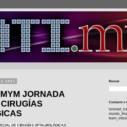
de 2021
Buscar
SEMYM JORNADA
 CIRUGÍAS
Contacto e 
luismart_i
ICAS
mundo_fina
team_info
ECIAL DE CIRUGÍAS OFTALMOLÓGICAS