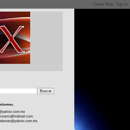
informes.
c@yahoo.com.mx
nciero@hotmail.com
sistemas@yahoo.com.mx