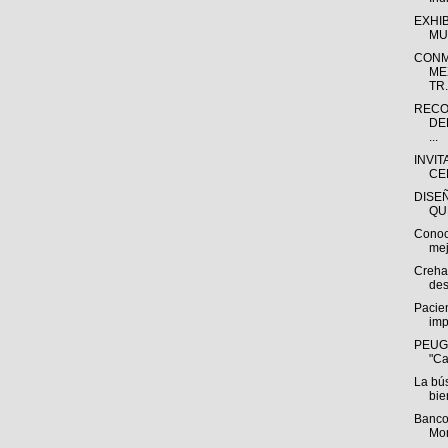
EXHI
MU
CONM
ME
TR.
RECO
DE
...
INVIT
CE
DISE
QU
Conoc
mej
Creha
des
Pacien
imp
PEUGE
"Ca
La bú
bie
Banco
Mon