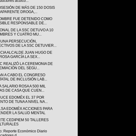
ductores acuíco...
OSESIÓN DE MÁS DE 150 DOSIS
 APARENTE DROGA,...
OMBRE FUE DETENIDO COMO
SIBLE RESPONSABLE DE...
ONAL DE LA SSC DETUVO A 10
MBRES Y CUATRO MU...
 UNA PERSECUCIÓN,
ECTIVOS DE LA SSC DETUVIER...
CIA ALCALDE JUAN HUGO DE
ROSA GARCÍA LA SEX...
SC REALIZÓ LA CEREMONIA DE
EMIACIÓN DEL SEGU...
AN A CABO EL CONGRESO
TATAL DE INCLUSIÓN LAB...
 SALARIO ROSA A 500 MIL
AS DE CASA QUE CUEN...
UCE EDOMÉX EL 37 POR
NTO DE TUNA A NIVEL NA...
LSA EDOMÉX ACCIONES PARA
ENDER LA SALUD MENTAL
RTE CEDIPIEM 50 TALLERES
LTURALES
o: Reporte Económico Diario
icadores d...