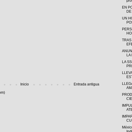
pro
EN P
DE
UN H
PO
PERS
HO
TRAS
EF
ANUN
LA 
LA S
PR
LLEV
ES
LLEGA
Inicio
Entrada antigua
AM
om)
PROD
CIE
IMPU
AT
IMPA
CU
Méxic
Ind