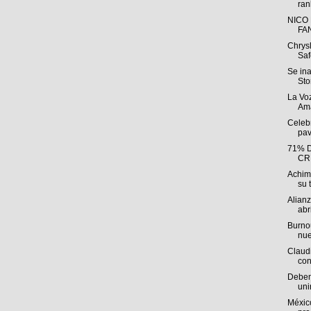
ran
NICO
FA
Chrys
Saf
Se in
Sto
La Voz
Ama
Celebr
pav
71% 
CR
Achim
su t
Alian
abri
Burnou
nue
Claudi
con
Deben 
uni
México