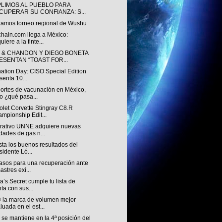
LIMOS AL PUEBLO PARA
CUPERAR SU CONFIANZA: S...
zamos torneo regional de Wushu
chain.com llega a México:
uiere a la finte...
 & CHANDON Y DIEGO BONETA
ESENTAN “TOAST FOR...
nation Day: CISO Special Edition
senta 10...
ortes de vacunación en México,
o ¿qué pasa...
let Corvette Stingray C8.R
mpionship Edit...
rativo UNNE adquiere nuevas
dades de gas n...
ista los buenos resultados del
sidente Ló...
asos para una recuperación ante
astres exi...
ia’s Secret cumple tu lista de
ta con sus...
 la marca de volumen mejor
luada en el est...
se mantiene en la 4ª posición del