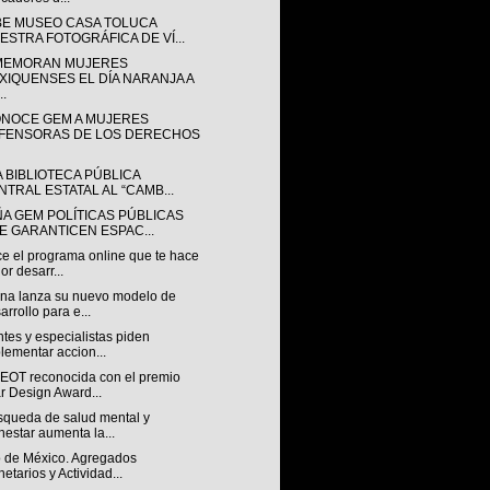
BE MUSEO CASA TOLUCA
ESTRA FOTOGRÁFICA DE VÍ...
EMORAN MUJERES
XIQUENSES EL DÍA NARANJA A
..
NOCE GEM A MUJERES
FENSORAS DE LOS DERECHOS
A BIBLIOTECA PÚBLICA
NTRAL ESTATAL AL “CAMB...
ÑA GEM POLÍTICAS PÚBLICAS
E GARANTICEN ESPAC...
e el programa online que te hace
or desarr...
na lanza su nuevo modelo de
arrollo para e...
tes y especialistas piden
lementar accion...
OT reconocida con el premio
r Design Award...
squeda de salud mental y
nestar aumenta la...
 de México. Agregados
etarios y Actividad...