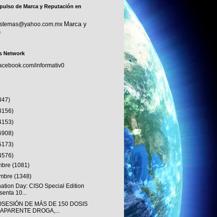
pulso de Marca y Reputación en
Marca y
sistemas@yahoo.com.mx
n
s Network
facebook.com/informativ0
347)
3156)
4153)
6908)
5173)
4576)
embre
(1081)
embre
(1348)
nation Day: CISO Special Edition
senta 10...
OSESIÓN DE MÁS DE 150 DOSIS
 APARENTE DROGA,...