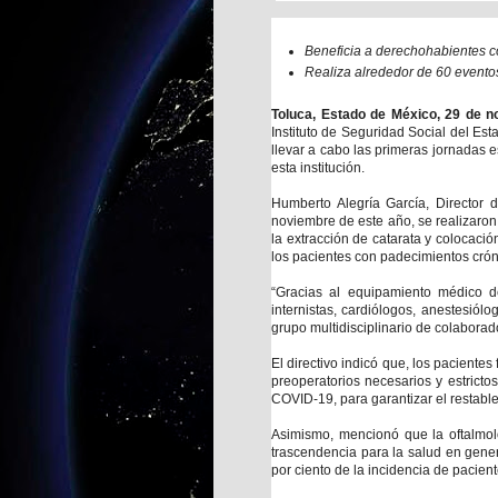
Beneficia a derechohabientes 
Realiza alrededor de 60 eventos
Toluca, Estado de México, 29 de n
Instituto de Seguridad Social del E
llevar a cabo las primeras jornadas 
esta institución.
Humberto Alegría García, Director 
noviembre de este año, se realizaron
la extracción de catarata y colocaci
los pacientes con padecimientos crón
“Gracias al equipamiento médico d
internistas, cardiólogos, anestesiól
grupo multidisciplinario de colaborad
El directivo indicó que, los pacientes
preoperatorios necesarios y estricto
COVID-19, para garantizar el restable
Asimismo, mencionó que la oftalmo
trascendencia para la salud en gene
por ciento de la incidencia de pacient