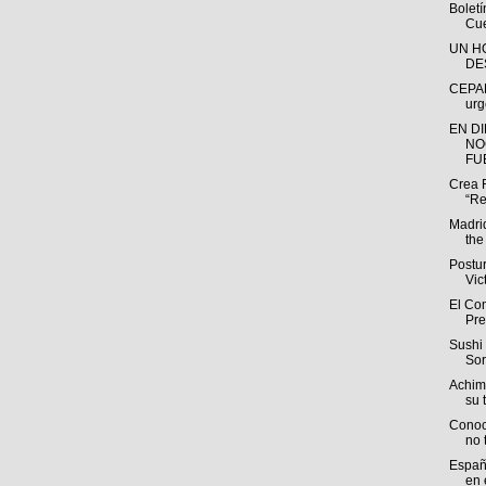
Bolet
Cue
UN H
DE
CEPAL
urg
EN D
NO
FUE
Crea 
“Re
Madri
the
Postu
Vic
El Com
Pre
Sushi 
Sor
Achim
su t
Conoc
no 
España
en e