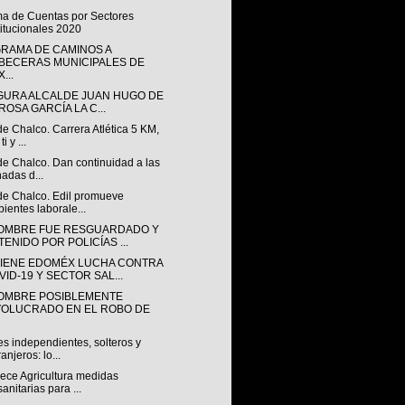
ma de Cuentas por Sectores
titucionales 2020
RAMA DE CAMINOS A
BECERAS MUNICIPALES DE
...
GURA ALCALDE JUAN HUGO DE
ROSA GARCÍA LA C...
de Chalco. Carrera Atlética 5 KM,
ti y ...
de Chalco. Dan continuidad a las
nadas d...
 de Chalco. Edil promueve
ientes laborale...
OMBRE FUE RESGUARDADO Y
TENIDO POR POLICÍAS ...
IENE EDOMÉX LUCHA CONTRA
VID-19 Y SECTOR SAL...
OMBRE POSIBLEMENTE
VOLUCRADO EN EL ROBO DE
s independientes, solteros y
ranjeros: lo...
lece Agricultura medidas
sanitarias para ...