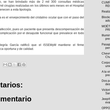
, se han brindado más de 2 mil 300 consultas médicas
CUMP
mil cirugías realizadas en los últimos seis meses en el Hospital
RE
tenecen a esta tipología.
Reali
Block
a es el envejecimiento del cristalino ocular que con el paso del
adq
MOËT
de afección, pues un paciente que presenta descompensación de
PR
complicación por el desajuste funcional que prevalece en todo
Illumi
pre
Pasap
legría García ratificó que el ISSEMyM mantiene el firme
per
ca oportuna y de calidad.
Chevro
Cha
Corpo
uni
A la v
pre
Dos p
arios:
des
Victor
San
omentario
Jeep®
eva
OPPO 