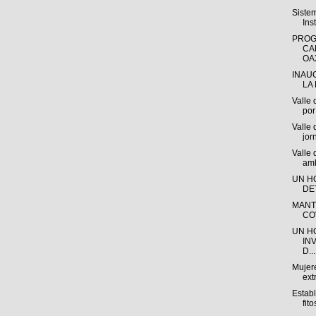
Siste
Ins
PROG
CA
OAX
INAU
LA 
Valle 
por 
Valle 
jor
Valle
amb
UN H
DE
MANT
CO
UN H
IN
D...
Mujere
ext
Estab
fito