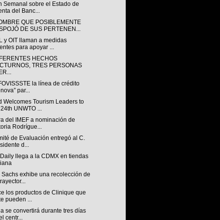
ín Semanal sobre el Estado de
nta del Banc...
OMBRE QUE POSIBLEMENTE
SPOJÓ DE SUS PERTENEN...
 y OIT llaman a medidas
entes para apoyar ...
IFERENTES HECHOS
CTURNOS, TRES PERSONAS
R...
FOVISSSTE la línea de crédito
nova” par...
d Welcomes Tourism Leaders to
 24th UNWTO ...
ra del IMEF a nominación de
toria Rodrígue...
ité de Evaluación entregó al C.
sidente d...
Daily llega a la CDMX en tiendas
iana
 Sachs exhibe una recolección de
rayector...
e los productos de Clinique que
te pueden ...
 se convertirá durante tres días
l centr...