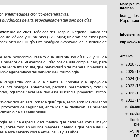
Manejo e im
Internet.
con enfermedades crónico-degenerativas.
team_info
 quirúrgicos de alta especialidad en tan solo dos días.
Reputació
oviembre de 2021.
Médicos del Hospital Regional Toluca del
Infosistema
stado de México y Municipios (ISSEMyM) unieron esfuerzos para
especiales de Cirugía Oftalmológica Avanzada, en la historia de
http://www.
Archivo
de este nosocomio, resaltó que durante los días 27 y 28 de
 alrededor de 60 eventos quirúrgicos de alta complejidad, para
►
2026
(8
ón de lente intraocular, que beneficiarán de manera inmediata a
►
2025
(1
ico-degenerativos del servicio de Oftalmología.
►
2024
(1
e vanguardia con el que cuenta el hospital y al apoyo de
►
2023
(1
ogos, oftalmólogos, enfermeras, personal paramédico y todo un
ores, logramos hacer realidad este sustancial proyecto”, afirmó.
►
2022
(1
▼
2021
(1
 favorecidos en esta jornada quirúrgica, recibieron los cuidados
►
dici
s protocolos de seguridad, entre los que destacan las pruebas
cimiento de su salud visual.
▼
novi
Illumi
logía es una especialidad médica que cada vez cobra mayor
pre
ral, sobre todo en adultos mayores, debido a que cerca del 85
EN P
es a este servicio oscila entre los 60 y 80 años.
DE