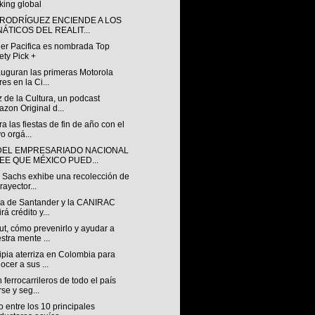
king global
 RODRÍGUEZ ENCIENDE A LOS
NÁTICOS DEL REALIT...
ler Pacifica es nombrada Top
ety Pick +
auguran las primeras Motorola
res en la Ci...
 de la Cultura, un podcast
zon Original d...
a las fiestas de fin de año con el
o orgá...
DEL EMPRESARIADO NACIONAL
EE QUE MÉXICO PUED...
 Sachs exhibe una recolección de
rayector...
za de Santander y la CANIRAC
rá crédito y...
t, cómo prevenirlo y ayudar a
stra mente ...
pia aterriza en Colombia para
ocer a sus ...
ferrocarrileros de todo el país
rse y seg...
 entre los 10 principales