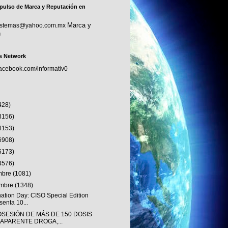
pulso de Marca y Reputación en
Marca y
sistemas@yahoo.com.mx
n
s Network
facebook.com/informativ0
428)
3156)
4153)
6908)
5173)
4576)
embre
(1081)
embre
(1348)
nation Day: CISO Special Edition
senta 10...
OSESIÓN DE MÁS DE 150 DOSIS
 APARENTE DROGA,...