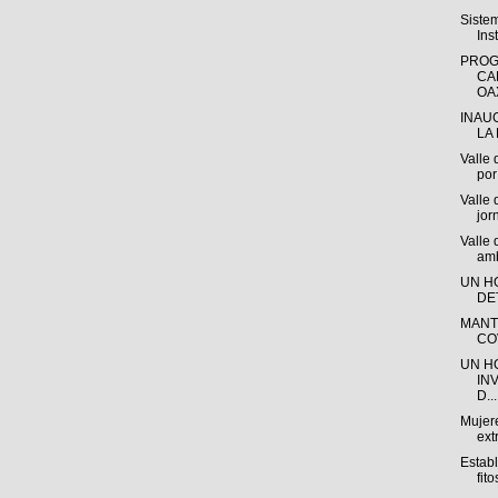
Siste
Ins
PROG
CA
OAX
INAU
LA 
Valle 
por 
Valle 
jor
Valle
amb
UN H
DE
MANT
CO
UN H
IN
D...
Mujere
ext
Estab
fito