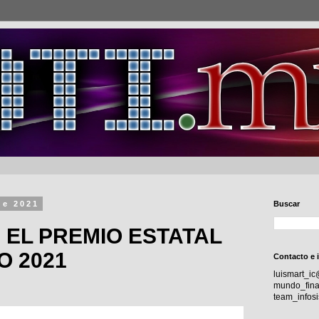
de 2021
Buscar
EL PREMIO ESTATAL
O 2021
Contacto e 
luismart_i
mundo_fina
team_info