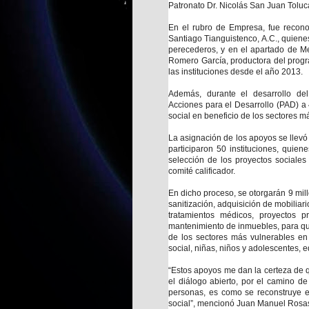
Patronato Dr. Nicolás San Juan Tolu
En el rubro de Empresa, fue recono
Santiago Tianguistenco, A.C., quien
perecederos, y en el apartado de M
Romero García, productora del prog
las instituciones desde el año 2013.
Además, durante el desarrollo de
Acciones para el Desarrollo (PAD) a 
social en beneficio de los sectores 
La asignación de los apoyos se llev
participaron 50 instituciones, quien
selección de los proyectos sociales 
comité calificador.
En dicho proceso, se otorgarán 9 mil
sanitización, adquisición de mobiliari
tratamientos médicos, proyectos p
mantenimiento de inmuebles, para que
de los sectores más vulnerables en
social, niñas, niños y adolescentes,
“Estos apoyos me dan la certeza de q
el diálogo abierto, por el camino d
personas, es como se reconstruye el 
social”, mencionó Juan Manuel Rosa