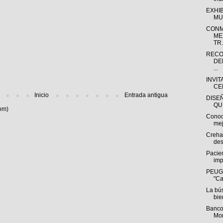
EXHI
MU
CONM
ME
TR.
RECO
DE
...
INVIT
CE
Inicio
Entrada antigua
DISE
QU
om)
Conoc
mej
Creha
des
Pacien
imp
PEUGE
"Ca
La bú
bie
Banco
Mon