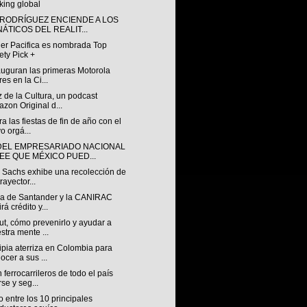
king global
 RODRÍGUEZ ENCIENDE A LOS
NÁTICOS DEL REALIT...
ler Pacifica es nombrada Top
ety Pick +
auguran las primeras Motorola
res en la Ci...
 de la Cultura, un podcast
zon Original d...
a las fiestas de fin de año con el
o orgá...
DEL EMPRESARIADO NACIONAL
EE QUE MÉXICO PUED...
 Sachs exhibe una recolección de
rayector...
za de Santander y la CANIRAC
rá crédito y...
t, cómo prevenirlo y ayudar a
stra mente ...
pia aterriza en Colombia para
ocer a sus ...
ferrocarrileros de todo el país
rse y seg...
 entre los 10 principales