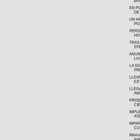
pro
EN P
DE
UN H
PO
PERS
HO
TRAS
EF
ANUN
LA 
LA S
PR
LLEV
ES
LLEGA
AM
PROD
CIE
IMPU
AT
IMPA
CU
Méxic
Ind