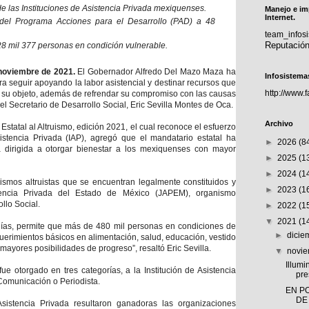
e las Instituciones de Asistencia Privada mexiquenses.
Manejo e im
Internet.
del Programa Acciones para el Desarrollo (PAD) a 48
team_info
Reputació
28 mil 377 personas en condición vulnerable.
noviembre de 2021.
El Gobernador Alfredo Del Mazo Maza ha
Infosistema
a seguir apoyando la labor asistencial y destinar recursos que
http://www.
ir su objeto, además de refrendar su compromiso con las causas
 el Secretario de Desarrollo Social, Eric Sevilla Montes de Oca.
Archivo
Estatal al Altruismo, edición 2021, el cual reconoce el esfuerzo
sistencia Privada (IAP), agregó que el mandatario estatal ha
►
2026
(8
va dirigida a otorgar bienestar a los mexiquenses con mayor
►
2025
(1
►
2024
(1
ismos altruistas que se encuentran legalmente constituidos y
►
2023
(1
stencia Privada del Estado de México (JAPEM), organismo
llo Social.
►
2022
(1
▼
2021
(1
 días, permite que más de 480 mil personas en condiciones de
►
dici
querimientos básicos en alimentación, salud, educación, vestido
ayores posibilidades de progreso”, resaltó Eric Sevilla.
▼
novi
Illumi
fue otorgado en tres categorías, a la Institución de Asistencia
pre
Comunicación o Periodista.
EN P
DE
Asistencia Privada resultaron ganadoras las organizaciones