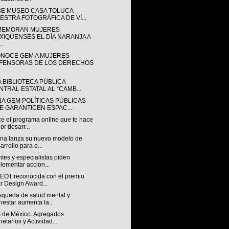
BE MUSEO CASA TOLUCA
ESTRA FOTOGRÁFICA DE VÍ...
EMORAN MUJERES
XIQUENSES EL DÍA NARANJA A
..
NOCE GEM A MUJERES
FENSORAS DE LOS DERECHOS
A BIBLIOTECA PÚBLICA
NTRAL ESTATAL AL “CAMB...
ÑA GEM POLÍTICAS PÚBLICAS
E GARANTICEN ESPAC...
e el programa online que te hace
or desarr...
na lanza su nuevo modelo de
arrollo para e...
tes y especialistas piden
lementar accion...
OT reconocida con el premio
r Design Award...
squeda de salud mental y
nestar aumenta la...
 de México. Agregados
etarios y Actividad...