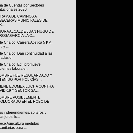
ma de Cuentas por Sectores
titucionales 2020
RAMA DE CAMINOS A
BECERAS MUNICIPALES DE
...
GURA ALCALDE JUAN HUGO DE
ROSA GARCÍA LA C...
de Chalco. Carrera Atlética 5 KM,
ti y ...
de Chalco. Dan continuidad a las
nadas d...
 de Chalco. Edil promueve
ientes laborale...
OMBRE FUE RESGUARDADO Y
TENIDO POR POLICÍAS ...
IENE EDOMÉX LUCHA CONTRA
VID-19 Y SECTOR SAL...
OMBRE POSIBLEMENTE
VOLUCRADO EN EL ROBO DE
s independientes, solteros y
ranjeros: lo...
lece Agricultura medidas
sanitarias para ...