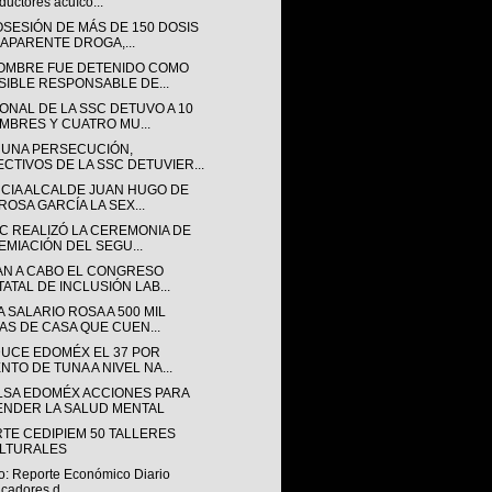
ductores acuíco...
OSESIÓN DE MÁS DE 150 DOSIS
 APARENTE DROGA,...
OMBRE FUE DETENIDO COMO
SIBLE RESPONSABLE DE...
ONAL DE LA SSC DETUVO A 10
MBRES Y CUATRO MU...
 UNA PERSECUCIÓN,
ECTIVOS DE LA SSC DETUVIER...
CIA ALCALDE JUAN HUGO DE
ROSA GARCÍA LA SEX...
SC REALIZÓ LA CEREMONIA DE
EMIACIÓN DEL SEGU...
AN A CABO EL CONGRESO
TATAL DE INCLUSIÓN LAB...
 SALARIO ROSA A 500 MIL
AS DE CASA QUE CUEN...
UCE EDOMÉX EL 37 POR
NTO DE TUNA A NIVEL NA...
LSA EDOMÉX ACCIONES PARA
ENDER LA SALUD MENTAL
RTE CEDIPIEM 50 TALLERES
LTURALES
o: Reporte Económico Diario
icadores d...