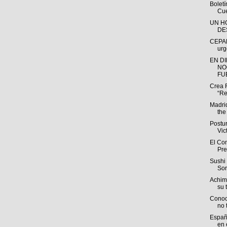
Bolet
Cue
UN H
DE
CEPAL
urg
EN D
NO
FUE
Crea 
“Re
Madri
the
Postu
Vic
El Com
Pre
Sushi 
Sor
Achim
su t
Conoc
no 
España
en e