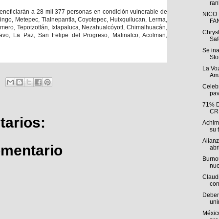
ran
eneficiarán a 28 mil 377 personas en condición vulnerable de
NICO
cingo, Metepec, Tlalnepantla, Coyotepec, Huixquilucan, Lerma,
FA
ero, Tepotzotlán, Ixtapaluca, Nezahualcóyotl, Chimalhuacán,
Chrys
avo, La Paz, San Felipe del Progreso, Malinalco, Acolman,
Saf
Se in
Sto
La Voz
Ama
Celebr
pav
71% 
CR
arios:
Achim
su t
Alian
omentario
abri
Burnou
nue
Claudi
con
Deben 
uni
México