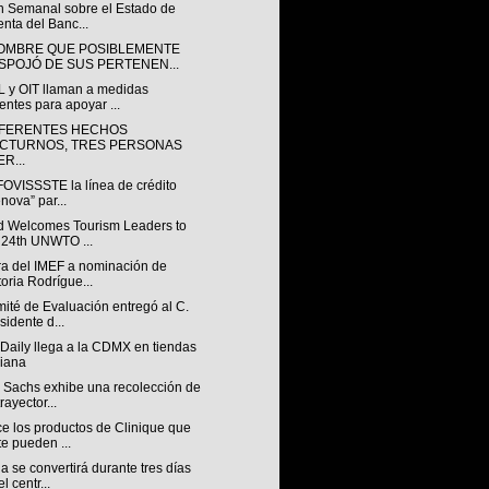
ín Semanal sobre el Estado de
nta del Banc...
OMBRE QUE POSIBLEMENTE
SPOJÓ DE SUS PERTENEN...
 y OIT llaman a medidas
entes para apoyar ...
IFERENTES HECHOS
CTURNOS, TRES PERSONAS
R...
FOVISSSTE la línea de crédito
nova” par...
d Welcomes Tourism Leaders to
 24th UNWTO ...
ra del IMEF a nominación de
toria Rodrígue...
ité de Evaluación entregó al C.
sidente d...
Daily llega a la CDMX en tiendas
iana
 Sachs exhibe una recolección de
rayector...
e los productos de Clinique que
te pueden ...
 se convertirá durante tres días
l centr...