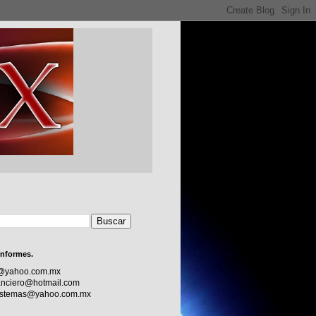
informes.
c@yahoo.com.mx
nciero@hotmail.com
sistemas@yahoo.com.mx