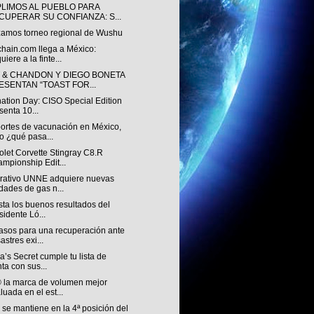
LIMOS AL PUEBLO PARA
CUPERAR SU CONFIANZA: S...
zamos torneo regional de Wushu
chain.com llega a México:
uiere a la finte...
 & CHANDON Y DIEGO BONETA
ESENTAN “TOAST FOR...
nation Day: CISO Special Edition
senta 10...
ortes de vacunación en México,
o ¿qué pasa...
let Corvette Stingray C8.R
mpionship Edit...
rativo UNNE adquiere nuevas
dades de gas n...
ista los buenos resultados del
sidente Ló...
asos para una recuperación ante
astres exi...
ia’s Secret cumple tu lista de
ta con sus...
 la marca de volumen mejor
luada en el est...
se mantiene en la 4ª posición del