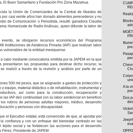
ca, El Buen Samaritano y Fundación Pro Zona Mazahua.
CUMP
RE
cida la Unión de Comerciantes de la Central de Abastos de
Reali
es por casi veinte años han donado alimentos perecederos y no
Block
edio de Comunicación o Periodista, resultó ganadora Claudia
adq
rama Humanizate de Radio Anáhuac, quien difunde la labor de
MOËT
PR
l evento, se otorgaron recursos económicos del Programa
Illumi
48 Instituciones de Asistencia Privada (IAP) que realizan labor
pre
más vulnerables de la entidad mexiquense.
Pasap
per
ó a cabo mediante convocatoria emitida por la JAPEM en la que
es presentaron las propuestas para destinar dicho recurso; la
Chevro
se realizó a través de la revisión y análisis por parte de un
Cha
Corpo
uni
lones 500 mil pesos, que se asignarán a gastos de protección y
A la v
o y equipo, material didáctico o de rehabilitación, instrumental y
pre
roductivos, así como para la construcción, recuperación y
 las IAP den continuidad con su labor asistencial en beneficio
Dos p
des
 los rubros de personas adultas mayores, médico, desarrollo
 educación y personas con discapacidad.
Victor
San
ue el Ejecutivo estatal, está convencido de que, al apostar por
Jeep®
e la confianza y con un enfoque del bienestar centrado en las
eva
tejido social y se fortalecen las acciones para el desarrollo
s Pérez, Presidente de JAPEM.
OPPO 