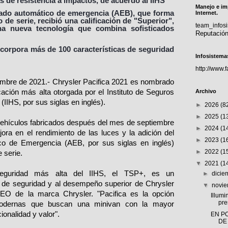
s de resistencia a impactos, de acuerdo al IIHS
Manejo e im
nado automático de emergencia (AEB), que forma
Internet.
 de serie, recibió una calificación de "Superior",
team_info
na nueva tecnología que combina sofisticados
Reputació
ncorpora más de 100 características de seguridad
Infosistema
http://www.
mbre de 2021.- Chrysler Pacifica 2021 es nombrado
ción más alta otorgada por el Instituto de Seguros
Archivo
(IIHS, por sus siglas en inglés).
►
2026
(8
►
2025
(1
s vehículos fabricados después del mes de septiembre
►
2024
(1
ora en el rendimiento de las luces y la adición del
►
2023
(1
o de Emergencia (AEB, por sus siglas en inglés)
►
2022
(1
 serie.
▼
2021
(1
 seguridad más alta del IIHS, el TSP+, es un
►
dici
a de seguridad y al desempeño superior de Chrysler
▼
novi
 CEO de la marca Chrysler. "Pacifica es la opción
Illumi
pre
 modernas que buscan una minivan con la mayor
onalidad y valor".
EN P
DE