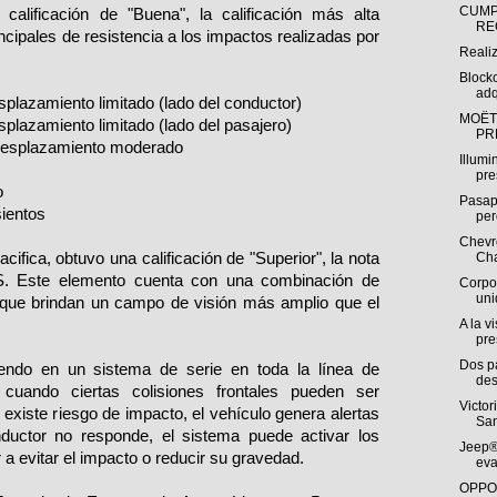
CUMP
calificación de "Buena", la calificación más alta
RE
incipales de resistencia a los impactos realizadas por
Reali
Block
adq
splazamiento limitado (lado del conductor)
MOËT
splazamiento limitado (lado del pasajero)
PR
 desplazamiento moderado
Illumi
pre
o
Pasap
ientos
per
Chevro
cifica, obtuvo una calificación de "Superior", la nota
Cha
HS. Este elemento cuenta con una combinación de
Corpo
uni
que brindan un campo de visión más amplio que el
A la v
pre
Dos p
endo en un sistema de serie en toda la línea de
des
a cuando ciertas colisiones frontales pueden ser
Victor
e existe riesgo de impacto, el vehículo genera alertas
San
nductor no responde, el sistema puede activar los
Jeep®
 a evitar el impacto o reducir su gravedad.
eva
OPPO 