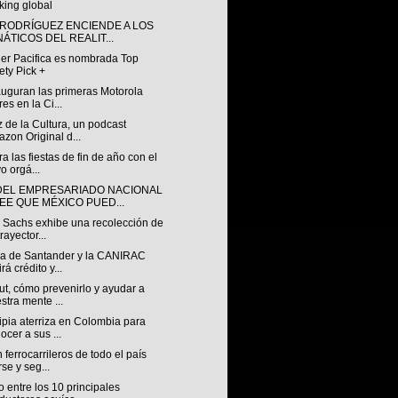
king global
 RODRÍGUEZ ENCIENDE A LOS
NÁTICOS DEL REALIT...
ler Pacifica es nombrada Top
ety Pick +
auguran las primeras Motorola
res en la Ci...
 de la Cultura, un podcast
zon Original d...
a las fiestas de fin de año con el
o orgá...
DEL EMPRESARIADO NACIONAL
EE QUE MÉXICO PUED...
 Sachs exhibe una recolección de
rayector...
za de Santander y la CANIRAC
rá crédito y...
t, cómo prevenirlo y ayudar a
stra mente ...
pia aterriza en Colombia para
ocer a sus ...
ferrocarrileros de todo el país
rse y seg...
 entre los 10 principales