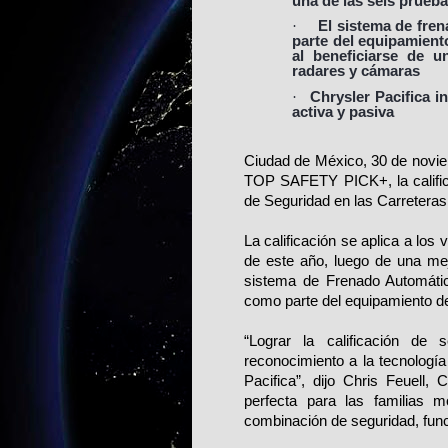
una de las seis prueba
·
El sistema de fre
parte del equipamiento
al beneficiarse de u
radares y cámaras
·
Chrysler Pacifica i
activa y pasiva
Ciudad de México, 30 de novie
TOP SAFETY PICK+, la califica
de Seguridad en las Carreteras 
La calificación se aplica a lo
de este año, luego de una mej
sistema de Frenado Automátic
como parte del equipamiento de
“Lograr la calificación de
reconocimiento a la tecnologí
Pacifica”, dijo Chris Feuell,
perfecta para las familias
combinación de seguridad, funci