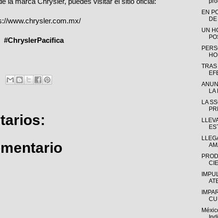
la marca Chrysler, puedes visitar el sitio oficial:
pro
EN P
DE
s://www.chrysler.com.mx/
UN H
PO
#ChryslerPacifica
PERS
HO
TRAS
EF
ANUN
LA 
LA S
PR
arios:
LLEV
ES
LLEGA
omentario
AM
PROD
CIE
IMPU
AT
IMPA
CU
Méxic
Ind