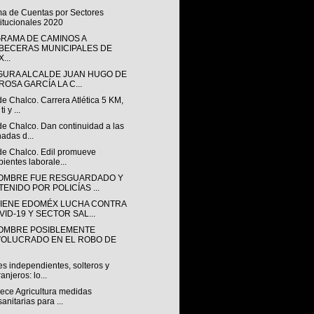
ma de Cuentas por Sectores
titucionales 2020
RAMA DE CAMINOS A
BECERAS MUNICIPALES DE
...
GURA ALCALDE JUAN HUGO DE
ROSA GARCÍA LA C...
de Chalco. Carrera Atlética 5 KM,
ti y ...
de Chalco. Dan continuidad a las
nadas d...
 de Chalco. Edil promueve
ientes laborale...
OMBRE FUE RESGUARDADO Y
TENIDO POR POLICÍAS ...
IENE EDOMÉX LUCHA CONTRA
VID-19 Y SECTOR SAL...
OMBRE POSIBLEMENTE
VOLUCRADO EN EL ROBO DE
s independientes, solteros y
ranjeros: lo...
lece Agricultura medidas
sanitarias para ...