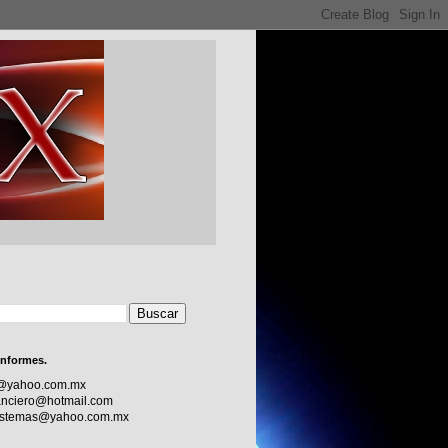
informes.
c@yahoo.com.mx
nciero@hotmail.com
sistemas@yahoo.com.mx