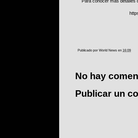
Para conocer más detalles de 
http
Publicado por
World News
en
16:09
No hay coment
Publicar un c