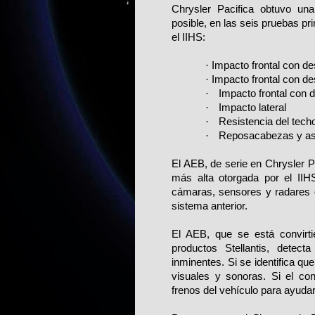
Chrysler Pacifica obtuvo una 
posible, en las seis pruebas pr
el IIHS:
·
Impacto frontal con de
·
Impacto frontal con de
·
Impacto frontal con
·
Impacto lateral
·
Resistencia del tech
·
Reposacabezas y as
El AEB, de serie en Chrysler Pa
más alta otorgada por el II
cámaras, sensores y radares 
sistema anterior.
El AEB, que se está convirti
productos Stellantis, detect
inminentes. Si se identifica qu
visuales y sonoras. Si el co
frenos del vehículo para ayudar