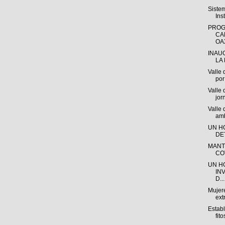
Siste
Ins
PROG
CA
OAX
INAU
LA 
Valle 
por 
Valle 
jor
Valle
amb
UN H
DE
MANT
CO
UN H
IN
D...
Mujere
ext
Estab
fito