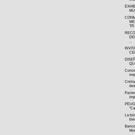
EXHI
MU
CONM
ME
TR.
RECO
DE
...
INVIT
CE
DISE
QU
Conoc
mej
Creha
des
Pacien
imp
PEUGE
"Ca
La bú
bie
Banco
Mon