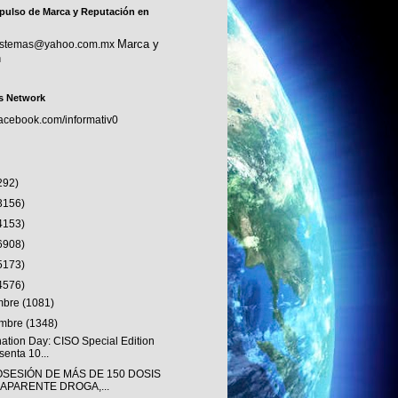
pulso de Marca y Reputación en
Marca y
sistemas@yahoo.com.mx
n
s Network
facebook.com/informativ0
292)
3156)
4153)
6908)
5173)
4576)
embre
(1081)
embre
(1348)
nation Day: CISO Special Edition
senta 10...
OSESIÓN DE MÁS DE 150 DOSIS
 APARENTE DROGA,...