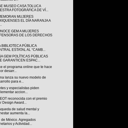
BE MUSEO CASA TOLUCA
ESTRA FOTOGRÁFICA DE VÍ...
EMORAN MUJERES
XIQUENSES EL DÍA NARANJA A
..
NOCE GEM A MUJERES
FENSORAS DE LOS DERECHOS
A BIBLIOTECA PÚBLICA
NTRAL ESTATAL AL “CAMB...
ÑA GEM POLÍTICAS PÚBLICAS
E GARANTICEN ESPAC...
e el programa online que te hace
or desarr...
na lanza su nuevo modelo de
arrollo para e...
tes y especialistas piden
lementar accion...
OT reconocida con el premio
r Design Award...
squeda de salud mental y
nestar aumenta la...
 de México. Agregados
etarios y Actividad...