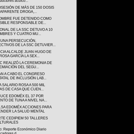
ductores acuíco...
OSESIÓN DE MÁS DE 150 DOSIS
 APARENTE DROGA,...
OMBRE FUE DETENIDO COMO
SIBLE RESPONSABLE DE...
ONAL DE LA SSC DETUVO A 10
MBRES Y CUATRO MU...
 UNA PERSECUCIÓN,
ECTIVOS DE LA SSC DETUVIER...
CIA ALCALDE JUAN HUGO DE
ROSA GARCÍA LA SEX...
SC REALIZÓ LA CEREMONIA DE
EMIACIÓN DEL SEGU...
AN A CABO EL CONGRESO
TATAL DE INCLUSIÓN LAB...
 SALARIO ROSA A 500 MIL
AS DE CASA QUE CUEN...
UCE EDOMÉX EL 37 POR
NTO DE TUNA A NIVEL NA...
LSA EDOMÉX ACCIONES PARA
ENDER LA SALUD MENTAL
RTE CEDIPIEM 50 TALLERES
LTURALES
o: Reporte Económico Diario
icadores d...