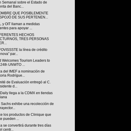
ín Semanal sobre el Estado de
nta del Banc...
OMBRE QUE POSIBLEMENTE
SPOJÓ DE SUS PERTENEN...
 y OIT llaman a medidas
entes para apoyar ...
IFERENTES HECHOS
CTURNOS, TRES PERSONAS
R...
FOVISSSTE la línea de crédito
nova” par...
d Welcomes Tourism Leaders to
 24th UNWTO ...
ra del IMEF a nominación de
toria Rodrígue...
ité de Evaluación entregó al C.
sidente d...
Daily llega a la CDMX en tiendas
iana
 Sachs exhibe una recolección de
rayector...
e los productos de Clinique que
te pueden ...
 se convertirá durante tres días
l centr...