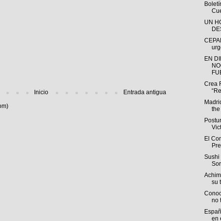
Bolet
Cue
UN H
DE
CEPAL
urg
EN D
NO
FUE
Crea 
“Re
Inicio
Entrada antigua
Madri
om)
the
Postu
Vic
El Com
Pre
Sushi 
Sor
Achim
su t
Conoc
no 
España
en e