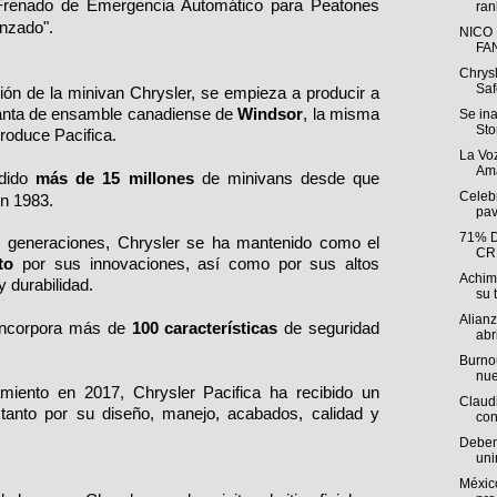
 Frenado de Emergencia Automático para Peatones
ran
anzado".
NICO
FA
Chrys
Saf
ión de la minivan Chrysler, se empieza a producir a
planta de ensamble canadiense de
Windsor
, la misma
Se in
Sto
roduce Pacifica.
La Voz
Ama
ndido
más de 15 millones
de minivans desde que
Celebr
en 1983.
pav
71% 
is generaciones, Chrysler se ha mantenido como el
CR
to
por sus innovaciones, así como por sus altos
Achim
y durabilidad.
su t
Alian
 incorpora más de
100 características
de seguridad
abri
Burnou
nue
iento en 2017, Chrysler Pacifica ha recibido un
Claudi
tanto por su diseño, manejo, acabados, calidad y
con
Deben 
uni
México