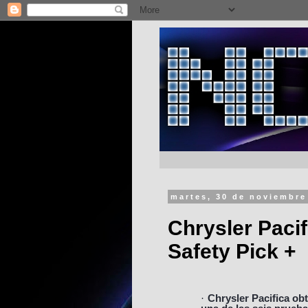
martes, 30 de noviembre
Chrysler Paci
Safety Pick +
·
Chrysler Pacifica ob