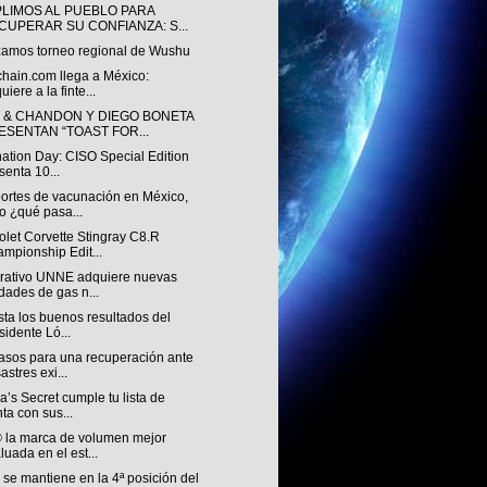
LIMOS AL PUEBLO PARA
CUPERAR SU CONFIANZA: S...
zamos torneo regional de Wushu
chain.com llega a México:
uiere a la finte...
 & CHANDON Y DIEGO BONETA
ESENTAN “TOAST FOR...
nation Day: CISO Special Edition
senta 10...
ortes de vacunación en México,
o ¿qué pasa...
let Corvette Stingray C8.R
mpionship Edit...
rativo UNNE adquiere nuevas
dades de gas n...
ista los buenos resultados del
sidente Ló...
asos para una recuperación ante
astres exi...
ia’s Secret cumple tu lista de
ta con sus...
 la marca de volumen mejor
luada en el est...
se mantiene en la 4ª posición del