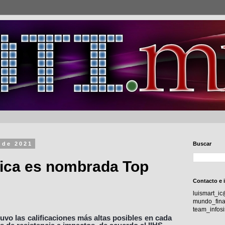
 de 2021
Buscar
fica es nombrada Top
Contacto e 
luismart_i
mundo_fina
team_info
tuvo las calificaciones más altas posibles en cada