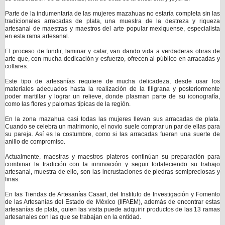
Parte de la indumentaria de las mujeres mazahuas no estaría completa sin las
tradicionales arracadas de plata, una muestra de la destreza y riqueza
artesanal de maestras y maestros del arte popular mexiquense, especialista
en esta rama artesanal.
El proceso de fundir, laminar y calar, van dando vida a verdaderas obras de
arte que, con mucha dedicación y esfuerzo, ofrecen al público en arracadas y
collares.
Este tipo de artesanías requiere de mucha delicadeza, desde usar los
materiales adecuados hasta la realización de la filigrana y posteriormente
poder martillar y lograr un relieve, donde plasman parte de su iconografía,
como las flores y palomas típicas de la región.
En la zona mazahua casi todas las mujeres llevan sus arracadas de plata.
Cuando se celebra un matrimonio, el novio suele comprar un par de ellas para
su pareja. Así es la costumbre, como si las arracadas fueran una suerte de
anillo de compromiso.
Actualmente, maestras y maestros plateros continúan su preparación para
combinar la tradición con la innovación y seguir fortaleciendo su trabajo
artesanal, muestra de ello, son las incrustaciones de piedras semipreciosas y
finas.
En las Tiendas de Artesanías Casart, del Instituto de Investigación y Fomento
de las Artesanías del Estado de México (IIFAEM), además de encontrar estas
artesanías de plata, quien las visita puede adquirir productos de las 13 ramas
artesanales con las que se trabajan en la entidad.