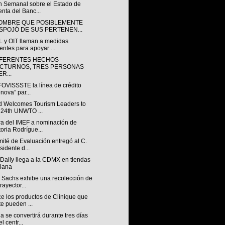
ín Semanal sobre el Estado de
nta del Banc...
OMBRE QUE POSIBLEMENTE
SPOJÓ DE SUS PERTENEN...
 y OIT llaman a medidas
entes para apoyar ...
IFERENTES HECHOS
CTURNOS, TRES PERSONAS
R...
FOVISSSTE la línea de crédito
nova” par...
d Welcomes Tourism Leaders to
 24th UNWTO ...
ra del IMEF a nominación de
toria Rodrígue...
ité de Evaluación entregó al C.
sidente d...
Daily llega a la CDMX en tiendas
iana
 Sachs exhibe una recolección de
rayector...
e los productos de Clinique que
te pueden ...
 se convertirá durante tres días
l centr...