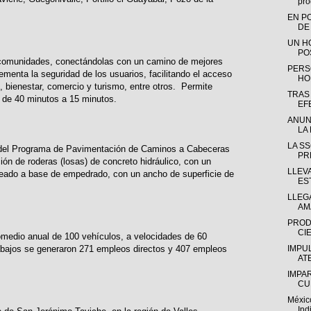
pro
EN P
DE
UN H
PO
s comunidades, conectándolas con un camino de mejores
PERS
ementa la seguridad de los usuarios, facilitando el acceso
HO
, bienestar, comercio y turismo, entre otros. Permite
TRAS
o de 40 minutos a 15 minutos.
EF
ANUN
LA 
LA S
s del Programa de Pavimentación de Caminos a Cabeceras
PR
ión de roderas (losas) de concreto hidráulico, con un
LLEV
eado a base de empedrado, con un ancho de superficie de
ES
LLEGA
AM
PROD
CIE
promedio anual de 100 vehículos, a velocidades de 60
IMPU
rabajos se generaron 271 empleos directos y 407 empleos
AT
IMPA
CU
Méxic
Ind