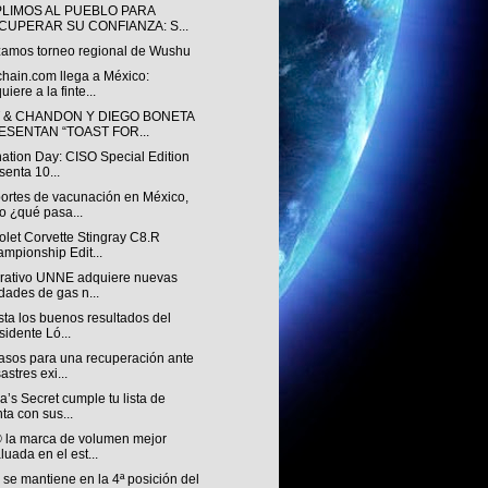
LIMOS AL PUEBLO PARA
CUPERAR SU CONFIANZA: S...
zamos torneo regional de Wushu
chain.com llega a México:
uiere a la finte...
 & CHANDON Y DIEGO BONETA
ESENTAN “TOAST FOR...
nation Day: CISO Special Edition
senta 10...
ortes de vacunación en México,
o ¿qué pasa...
let Corvette Stingray C8.R
mpionship Edit...
rativo UNNE adquiere nuevas
dades de gas n...
ista los buenos resultados del
sidente Ló...
asos para una recuperación ante
astres exi...
ia’s Secret cumple tu lista de
ta con sus...
 la marca de volumen mejor
luada en el est...
se mantiene en la 4ª posición del