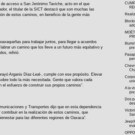
CUMP
o de acceso a San Jerónimo Taviche, acto en el que
RE
dor, el titular de la SICT destacó que son muchas las
Reali
ción de estos caminos, en beneficio de la gente más
Block
adq
MOËT
PR
oaxaqueñas para trabajar juntos, para llegar a acuerdos
Illumi
labrar un camino que los lleve a un futuro más equitativo y
pre
os, refirió.
Pasap
per
Chevro
Cha
rayó Arganis Díaz-Leal-, cumple con ese propósito. Elevar
Corpo
, sobre todo la más necesitada. Gente que valora cada
uni
n el esfuerzo de construir sus propios caminos”.
A la v
pre
Dos p
des
Comunicaciones y Transportes dijo que en esta dependencia
Victor
contribuir en la realización de estos caminos, que
San
bienestar para las diferentes regiones de Oaxaca”.
Jeep®
eva
OPPO 