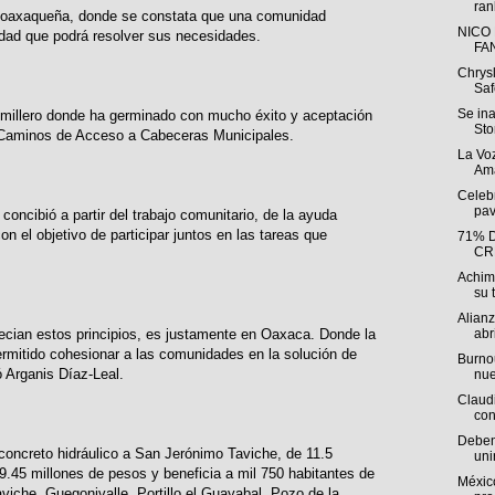
ran
a oaxaqueña, donde se constata que una comunidad
NICO
dad que podrá resolver sus necesidades.
FA
Chrys
Saf
Se in
millero donde ha germinado con mucho éxito y aceptación
Sto
Caminos de Acceso a Cabeceras Municipales.
La Voz
Ama
Celebr
pav
oncibió a partir del trabajo comunitario, de la ayuda
on el objetivo de participar juntos en las tareas que
71% 
CR
Achim
su t
Alian
abri
precian estos principios, es justamente en Oaxaca. Donde la
permitido cohesionar a las comunidades en la solución de
Burnou
izó Arganis Díaz-Leal.
nue
Claudi
con
Deben 
concreto hidráulico a San Jerónimo Taviche, de 11.5
uni
49.45 millones de pesos y beneficia a mil 750 habitantes de
México
viche, Guegonivalle, Portillo el Guayabal, Pozo de la