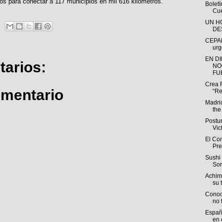
s para conectar a 117 municipios en mil 616 kilómetros.
Bolet
Cue
UN H
DE
CEPAL
urg
EN D
arios:
NO
FUE
Crea 
omentario
“Re
Madri
the
Postu
Vic
El Com
Pre
Sushi 
Sor
Achim
su t
Conoc
no 
España
en e