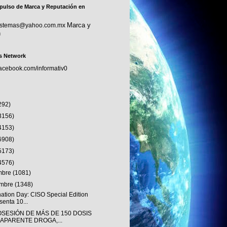
pulso de Marca y Reputación en
Marca y
sistemas@yahoo.com.mx
n
s Network
facebook.com/informativ0
292)
3156)
4153)
6908)
5173)
4576)
embre
(1081)
embre
(1348)
nation Day: CISO Special Edition
senta 10...
OSESIÓN DE MÁS DE 150 DOSIS
 APARENTE DROGA,...