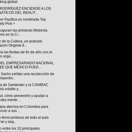
king global
 RODRÍGUEZ ENCIENDE A LOS
NÁTICOS DEL REALIT...
ler Pacifica es nombrada Top
ety Pick +
auguran las primeras Motorola
res en la Ci...
 de la Cultura, un podcast
zon Original d...
a las fiestas de fin de año con el
o orgá...
DEL EMPRESARIADO NACIONAL
EE QUE MÉXICO PUED...
 Sachs exhibe una recolección de
rayector...
za de Santander y la CANIRAC
rá crédito y...
t, cómo prevenirlo y ayudar a
stra mente ...
pia aterriza en Colombia para
ocer a sus ...
ferrocarrileros de todo el país
rse y seg...
 entre los 10 principales