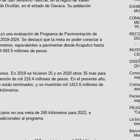
o de San Jerónimo Taviche, en la región de Valles
o de Ocotlán, en el estado de Oaxaca. Su población
EXHI
MU
CONM
ME
TR.
alizó una evaluación de Programa de Pavimentación de
RECO
DE
2019-2024. Se destacó que la meta es poder conectar a
...
lómetros, equivalentes a pavimentar desde Acapulco hasta
INVIT
il 693.5 millones de pesos.
CE
DISE
QU
Conoc
minos. En 2019 se hicieron 25 y en 2020 otros 35 más para
mej
versión de mil 216.4 millones de pesos. En el presente año,
 están terminados; y se invertirán mil 1412.6 millones de
Creha
des
kilómetros.
Pacien
imp
PEUGE
"Ca
cipios en una meta de 240 kilómetros para 2022, e
 adicionales al programa.
La bú
bie
Banco
Mon