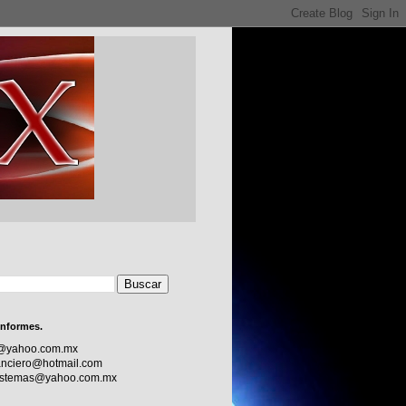
informes.
c@yahoo.com.mx
nciero@hotmail.com
sistemas@yahoo.com.mx