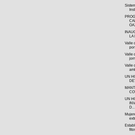
Siste
Ins
PROG
CA
OAX
INAU
LA 
Valle 
por 
Valle 
jor
Valle
amb
UN H
DE
MANT
CO
UN H
IN
D...
Mujere
ext
Estab
fito