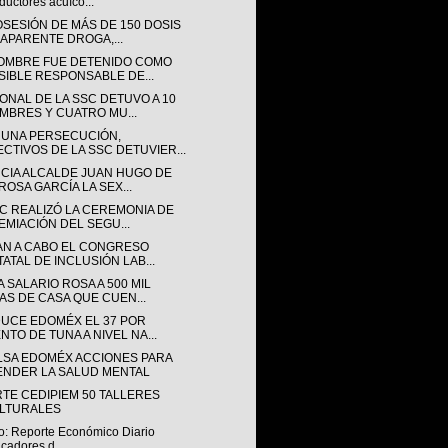
ductores acuíco...
OSESIÓN DE MÁS DE 150 DOSIS
 APARENTE DROGA,...
OMBRE FUE DETENIDO COMO
SIBLE RESPONSABLE DE...
ONAL DE LA SSC DETUVO A 10
MBRES Y CUATRO MU...
 UNA PERSECUCIÓN,
ECTIVOS DE LA SSC DETUVIER...
CIA ALCALDE JUAN HUGO DE
ROSA GARCÍA LA SEX...
SC REALIZÓ LA CEREMONIA DE
EMIACIÓN DEL SEGU...
AN A CABO EL CONGRESO
TATAL DE INCLUSIÓN LAB...
 SALARIO ROSA A 500 MIL
AS DE CASA QUE CUEN...
UCE EDOMÉX EL 37 POR
NTO DE TUNA A NIVEL NA...
LSA EDOMÉX ACCIONES PARA
ENDER LA SALUD MENTAL
RTE CEDIPIEM 50 TALLERES
LTURALES
o: Reporte Económico Diario
icadores d...