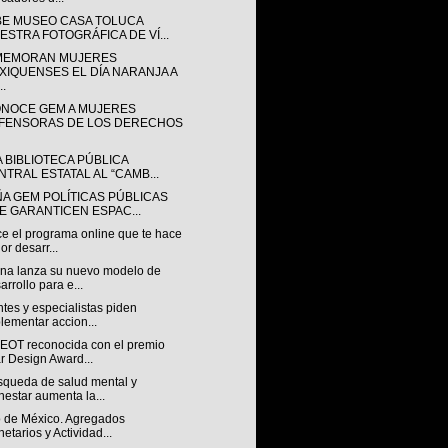
BE MUSEO CASA TOLUCA
ESTRA FOTOGRÁFICA DE VÍ...
EMORAN MUJERES
XIQUENSES EL DÍA NARANJA A
..
NOCE GEM A MUJERES
FENSORAS DE LOS DERECHOS
A BIBLIOTECA PÚBLICA
NTRAL ESTATAL AL “CAMB...
ÑA GEM POLÍTICAS PÚBLICAS
E GARANTICEN ESPAC...
e el programa online que te hace
or desarr...
na lanza su nuevo modelo de
arrollo para e...
tes y especialistas piden
lementar accion...
OT reconocida con el premio
r Design Award...
squeda de salud mental y
nestar aumenta la...
 de México. Agregados
etarios y Actividad...