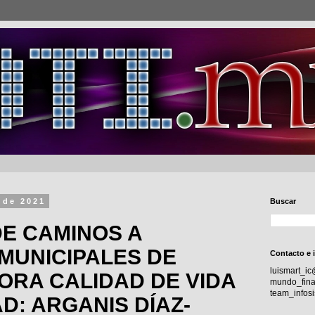
 de 2021
Buscar
E CAMINOS A
MUNICIPALES DE
Contacto e 
luismart_i
ORA CALIDAD DE VIDA
mundo_fina
team_info
D: ARGANIS DÍAZ-