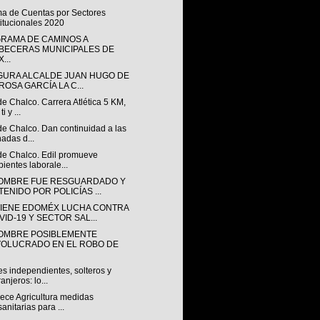
ma de Cuentas por Sectores
titucionales 2020
RAMA DE CAMINOS A
BECERAS MUNICIPALES DE
...
GURA ALCALDE JUAN HUGO DE
ROSA GARCÍA LA C...
de Chalco. Carrera Atlética 5 KM,
ti y ...
de Chalco. Dan continuidad a las
nadas d...
 de Chalco. Edil promueve
ientes laborale...
OMBRE FUE RESGUARDADO Y
TENIDO POR POLICÍAS ...
IENE EDOMÉX LUCHA CONTRA
VID-19 Y SECTOR SAL...
OMBRE POSIBLEMENTE
VOLUCRADO EN EL ROBO DE
s independientes, solteros y
ranjeros: lo...
lece Agricultura medidas
sanitarias para ...