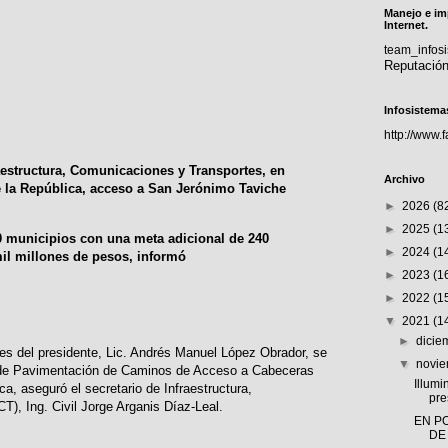
Manejo e im
Internet.
team_info
Reputació
Infosistema
http://www.
aestructura, Comunicaciones y Transportes, en
Archivo
 la República, acceso a San Jerónimo Taviche
►
2026
(8
►
2025
(1
90 municipios con una meta adicional de 240
►
2024
(1
mil millones de pesos, informó
►
2023
(1
►
2022
(1
▼
2021
(1
►
dici
es del presidente, Lic. Andrés Manuel López Obrador, se
▼
novi
a de Pavimentación de Caminos de Acceso a Cabeceras
Illumi
a, aseguró el secretario de Infraestructura,
pre
), Ing. Civil Jorge Arganis Díaz-Leal.
EN P
DE