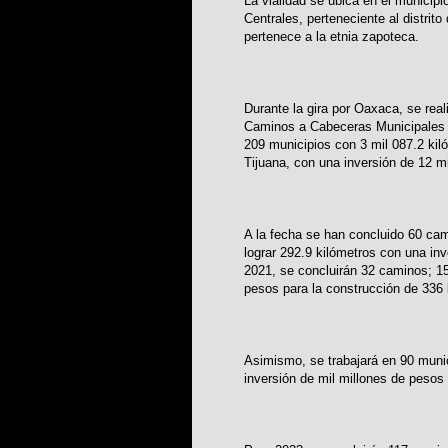
La vialidad se ubica en el municipi
Centrales, perteneciente al distrit
pertenece a la etnia zapoteca.
Durante la gira por Oaxaca, se re
Caminos a Cabeceras Municipales 
209 municipios con 3 mil 087.2 ki
Tijuana, con una inversión de 12 m
A la fecha se han concluido 60 ca
lograr 292.9 kilómetros con una in
2021, se concluirán 32 caminos; 15
pesos para la construcción de 336 
Asimismo, se trabajará en 90 muni
inversión de mil millones de pesos