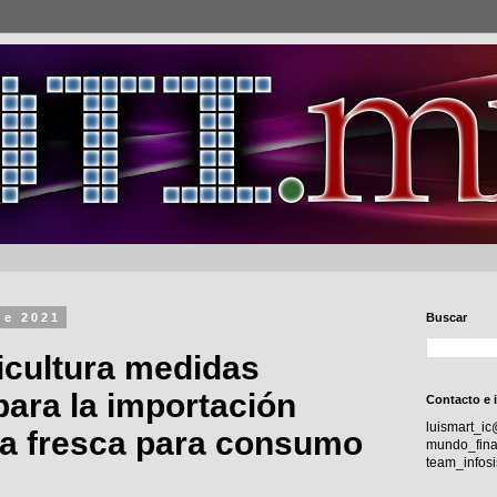
de 2021
Buscar
icultura medidas
 para la importación
Contacto e 
luismart_i
a fresca para consumo
mundo_fina
team_info