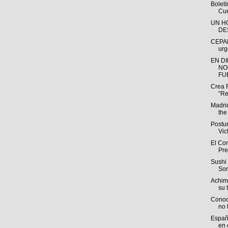
Bolet
Cue
UN H
DE
CEPAL
urg
EN D
NO
FUE
Crea 
“Re
Madri
the
Postu
Vic
El Com
Pre
Sushi 
Sor
Achim
su t
Conoc
no 
España
en e