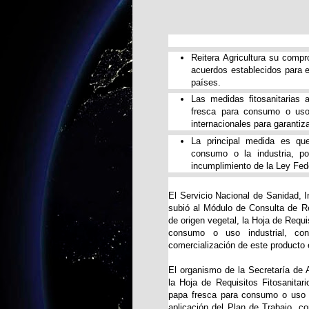
​​Reitera Agricultura su comp
acuerdos establecidos para e
países.
​Las medidas fitosanitarias
fresca para consumo o uso
internacionales para garanti
​La principal medida es q
consumo o la industria, por
incumplimiento de la Ley Fed
El Servicio Nacional de Sanidad, I
subió al Módulo de Consulta de Re
de origen vegetal, la Hoja de Requi
consumo o uso industrial, co
comercialización de este producto en
El organismo de la Secretaría de A
la Hoja de Requisitos Fitosanitari
papa fresca para consumo o uso in
aplicación del Plan de Trabajo, c