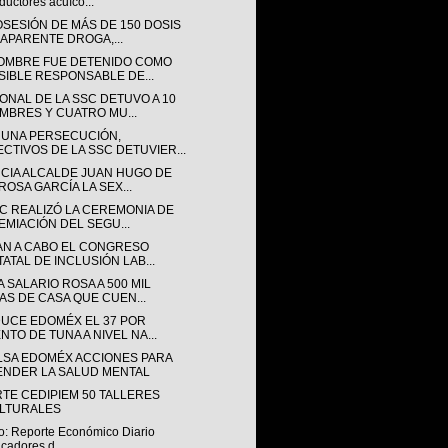
ductores acuíco...
OSESIÓN DE MÁS DE 150 DOSIS
 APARENTE DROGA,...
OMBRE FUE DETENIDO COMO
SIBLE RESPONSABLE DE...
ONAL DE LA SSC DETUVO A 10
MBRES Y CUATRO MU...
 UNA PERSECUCIÓN,
ECTIVOS DE LA SSC DETUVIER...
CIA ALCALDE JUAN HUGO DE
ROSA GARCÍA LA SEX...
SC REALIZÓ LA CEREMONIA DE
EMIACIÓN DEL SEGU...
AN A CABO EL CONGRESO
TATAL DE INCLUSIÓN LAB...
 SALARIO ROSA A 500 MIL
AS DE CASA QUE CUEN...
UCE EDOMÉX EL 37 POR
NTO DE TUNA A NIVEL NA...
LSA EDOMÉX ACCIONES PARA
ENDER LA SALUD MENTAL
RTE CEDIPIEM 50 TALLERES
LTURALES
o: Reporte Económico Diario
icadores d...