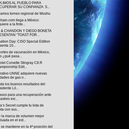
LIMOS AL PUEBLO PARA
CUPERAR SU CONFIANZA: S...
zamos torneo regional de Wushu
chain.com llega a México:
uiere a la finte...
 & CHANDON Y DIEGO BONETA
ESENTAN “TOAST FOR...
nation Day: CISO Special Edition
senta 10...
ortes de vacunación en México,
o ¿qué pasa...
let Corvette Stingray C8.R
mpionship Edit...
rativo UNNE adquiere nuevas
dades de gas n...
ista los buenos resultados del
sidente Ló...
asos para una recuperación ante
astres exi...
ia’s Secret cumple tu lista de
ta con sus...
 la marca de volumen mejor
luada en el est...
se mantiene en la 4ª posición del