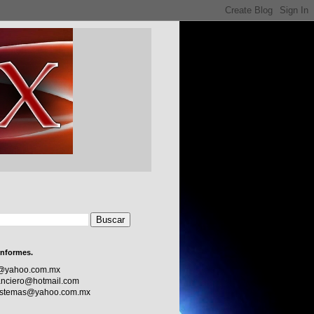
informes.
c@yahoo.com.mx
nciero@hotmail.com
sistemas@yahoo.com.mx