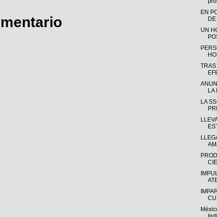
pro
EN P
omentario
DE
UN H
PO
PERS
HO
TRAS
EF
ANUN
LA 
LA S
PR
LLEV
ES
LLEGA
AM
PROD
CIE
IMPU
AT
IMPA
CU
Méxic
Ind