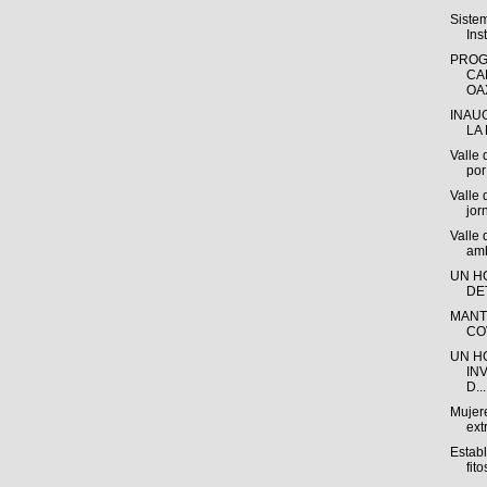
Siste
Ins
PROG
CA
OAX
INAU
LA 
Valle 
por 
Valle 
jor
Valle
amb
UN H
DE
MANT
CO
UN H
IN
D...
Mujere
ext
Estab
fito