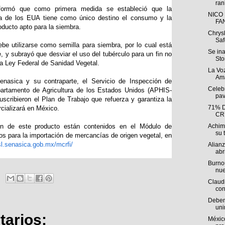
ran
nformó que como primera medida se estableció que la
NICO
pa de los EUA tiene como único destino el consumo y la
FA
roducto apto para la siembra.
Chrys
Saf
be utilizarse como semilla para siembra, por lo cual está
Se in
 y subrayó que desviar el uso del tubérculo para un fin no
Sto
la Ley Federal de Sanidad Vegetal.
La Voz
Ama
enasica y su contraparte, el Servicio de Inspección de
Celebr
artamento de Agricultura de los Estados Unidos (APHIS-
pav
scribieron el Plan de Trabajo que refuerza y garantiza la
71% 
cializará en México.
CR
ión de este producto están contenidos en el Módulo de
Achim
su t
ios para la importación de mercancías de origen vegetal, en
sl.senasica.gob.mx/mcrfi/
Alian
abri
Burnou
nue
Claudi
con
Deben 
uni
arios:
México