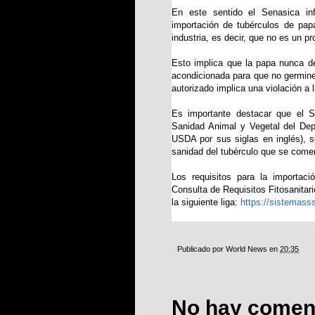
En este sentido el Senasica i
importación de tubérculos de pa
industria, es decir, que no es un p
Esto implica que la papa nunca de
acondicionada para que no germine,
autorizado implica una violación a 
Es importante destacar que el S
Sanidad Animal y Vegetal del Dep
USDA por sus siglas en inglés), su
sanidad del tubérculo que se comer
Los requisitos para la importac
Consulta de Requisitos Fitosanitar
la siguiente liga:
https://sistemass
Publicado por
World News
en
20:35
No hay coment