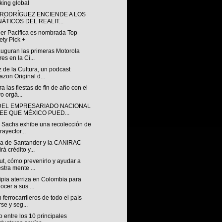
king global
 RODRÍGUEZ ENCIENDE A LOS
NÁTICOS DEL REALIT...
ler Pacifica es nombrada Top
ety Pick +
auguran las primeras Motorola
res en la Ci...
 de la Cultura, un podcast
zon Original d...
a las fiestas de fin de año con el
o orgá...
DEL EMPRESARIADO NACIONAL
EE QUE MÉXICO PUED...
 Sachs exhibe una recolección de
rayector...
za de Santander y la CANIRAC
rá crédito y...
t, cómo prevenirlo y ayudar a
stra mente ...
pia aterriza en Colombia para
ocer a sus ...
ferrocarrileros de todo el país
rse y seg...
 entre los 10 principales