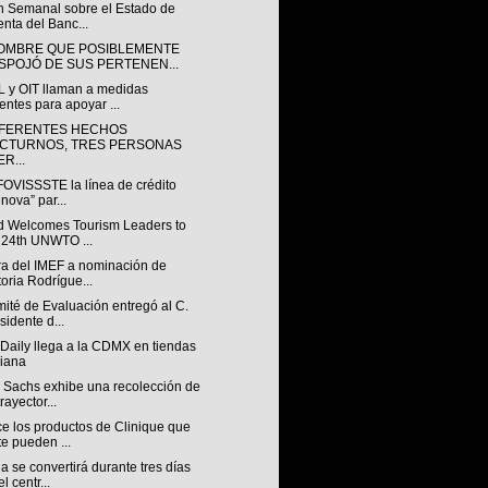
ín Semanal sobre el Estado de
nta del Banc...
OMBRE QUE POSIBLEMENTE
SPOJÓ DE SUS PERTENEN...
 y OIT llaman a medidas
entes para apoyar ...
IFERENTES HECHOS
CTURNOS, TRES PERSONAS
R...
FOVISSSTE la línea de crédito
nova” par...
d Welcomes Tourism Leaders to
 24th UNWTO ...
ra del IMEF a nominación de
toria Rodrígue...
ité de Evaluación entregó al C.
sidente d...
Daily llega a la CDMX en tiendas
iana
 Sachs exhibe una recolección de
rayector...
e los productos de Clinique que
te pueden ...
 se convertirá durante tres días
l centr...