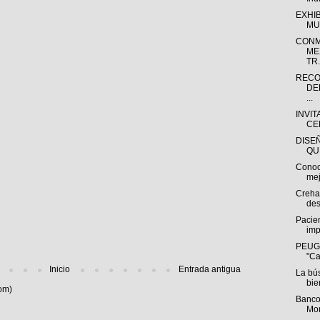
EXHI
MU
CONM
ME
TR.
RECO
DE
...
INVIT
CE
DISE
QU
Conoc
mej
Creha
des
Pacien
imp
PEUGE
"Ca
Inicio
Entrada antigua
La bú
bie
om)
Banco
Mon