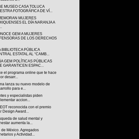
BE MUSEO CASA TOLUCA
ESTRA FOTOGRÁFICA DE VÍ...
EMORAN MUJERES
XIQUENSES EL DÍA NARANJA A
..
NOCE GEM A MUJERES
FENSORAS DE LOS DERECHOS
A BIBLIOTECA PÚBLICA
NTRAL ESTATAL AL “CAMB...
ÑA GEM POLÍTICAS PÚBLICAS
E GARANTICEN ESPAC...
e el programa online que te hace
or desarr...
na lanza su nuevo modelo de
arrollo para e...
tes y especialistas piden
lementar accion...
OT reconocida con el premio
r Design Award...
squeda de salud mental y
nestar aumenta la...
 de México. Agregados
etarios y Actividad...