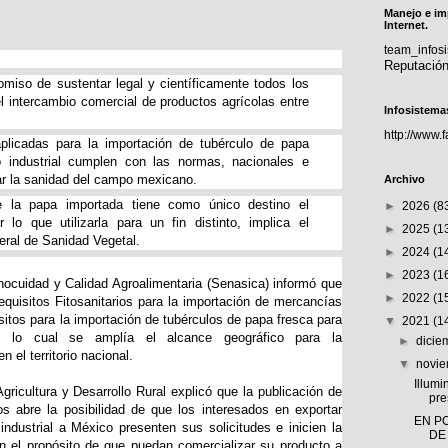
Manejo e im
Internet.
team_info
Reputació
romiso de sustentar legal y científicamente todos los
l intercambio comercial de productos agrícolas entre
Infosistema
http://www.
 aplicadas para la importación de tubérculo de papa
 industrial cumplen con las normas, nacionales e
zar la sanidad del campo mexicano.
Archivo
ue la papa importada tiene como único destino el
►
2026
(8
 lo que utilizarla para un fin distinto, implica el
►
2025
(1
eral de Sanidad Vegetal.
►
2024
(1
►
2023
(1
nocuidad y Calidad Agroalimentaria (Senasica) informó que
►
2022
(1
quisitos Fitosanitarios para la importación de mercancías
sitos para la importación de tubérculos de papa fresca para
▼
2021
(1
n lo cual se amplía el alcance geográfico para la
►
dici
 el territorio nacional.
▼
novi
Illumi
gricultura y Desarrollo Rural explicó que la publicación de
pre
os abre la posibilidad de que los interesados en exportar
EN P
dustrial a México presenten sus solicitudes e inicien la
DE
on el propósito de que puedan comercializar su producto a