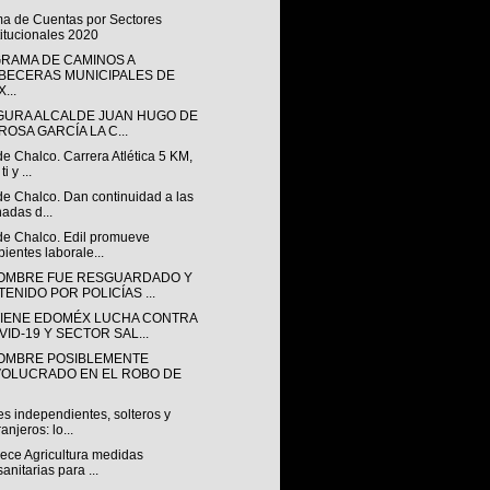
ma de Cuentas por Sectores
titucionales 2020
RAMA DE CAMINOS A
BECERAS MUNICIPALES DE
...
GURA ALCALDE JUAN HUGO DE
ROSA GARCÍA LA C...
de Chalco. Carrera Atlética 5 KM,
ti y ...
de Chalco. Dan continuidad a las
nadas d...
 de Chalco. Edil promueve
ientes laborale...
OMBRE FUE RESGUARDADO Y
TENIDO POR POLICÍAS ...
IENE EDOMÉX LUCHA CONTRA
VID-19 Y SECTOR SAL...
OMBRE POSIBLEMENTE
VOLUCRADO EN EL ROBO DE
s independientes, solteros y
ranjeros: lo...
lece Agricultura medidas
sanitarias para ...