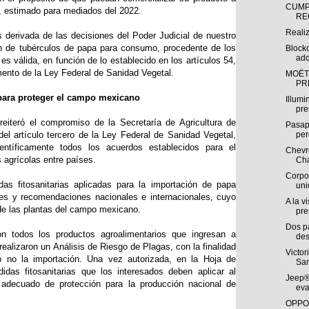
CUMP
a, estimado para mediados del 2022.
RE
Reali
 derivada de las decisiones del Poder Judicial de nuestro
ón de tubérculos de papa para consumo, procedente de los
Block
adq
 válida, en función de lo establecido en los artículos 54,
ento de la Ley Federal de Sanidad Vegetal.
MOËT
PR
 para proteger el campo mexicano
Illumi
pre
reiteró el compromiso de la Secretaría de Agricultura de
Pasap
el artículo tercero de la Ley Federal de Sanidad Vegetal,
per
entíficamente todos los acuerdos establecidos para el
Chevro
 agrícolas entre países.
Cha
Corpo
das fitosanitarias aplicadas para la importación de papa
uni
ces y recomendaciones nacionales e internacionales, cuyo
A la v
 de las plantas del campo mexicano.
pre
Dos p
 todos los productos agroalimentarios que ingresan a
des
ealizaron un Análisis de Riesgo de Plagas, con la finalidad
Victor
o no la importación. Una vez autorizada, en la Hoja de
San
idas fitosanitarias que los interesados deben aplicar al
Jeep®
 adecuado de protección para la producción nacional de
eva
OPPO 