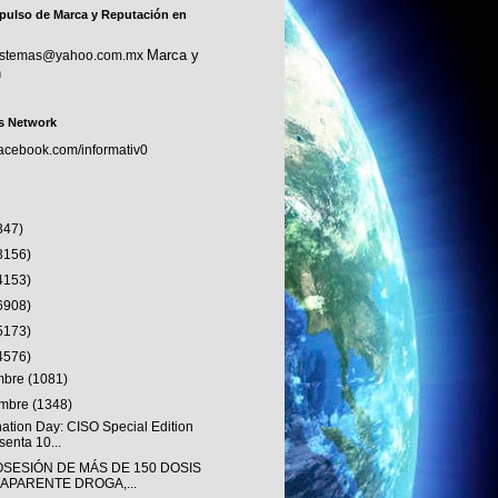
pulso de Marca y Reputación en
Marca y
sistemas@yahoo.com.mx
n
s Network
facebook.com/informativ0
347)
3156)
4153)
6908)
5173)
4576)
embre
(1081)
embre
(1348)
nation Day: CISO Special Edition
senta 10...
OSESIÓN DE MÁS DE 150 DOSIS
 APARENTE DROGA,...