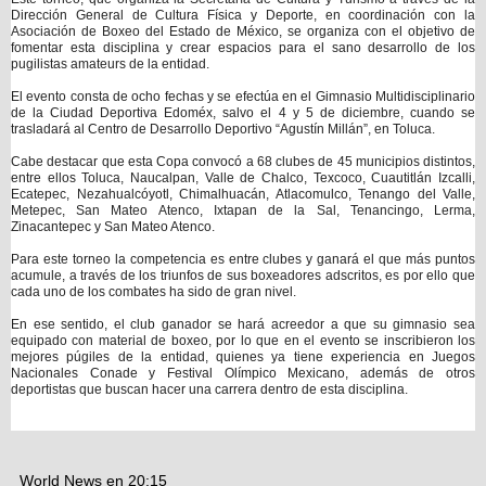
Dirección General de Cultura Física y Deporte, en coordinación con la
Asociación de Boxeo del Estado de México, se organiza con el objetivo de
fomentar esta disciplina y crear espacios para el sano desarrollo de los
pugilistas amateurs de la entidad.
El evento consta de ocho fechas y se efectúa en el Gimnasio Multidisciplinario
de la Ciudad Deportiva Edoméx, salvo el 4 y 5 de diciembre, cuando se
trasladará al Centro de Desarrollo Deportivo “Agustín Millán”, en Toluca.
Cabe destacar que esta Copa convocó a 68 clubes de 45 municipios distintos,
entre ellos Toluca, Naucalpan, Valle de Chalco, Texcoco, Cuautitlán Izcalli,
Ecatepec, Nezahualcóyotl, Chimalhuacán, Atlacomulco, Tenango del Valle,
Metepec, San Mateo Atenco, Ixtapan de la Sal, Tenancingo, Lerma,
Zinacantepec y San Mateo Atenco.
Para este torneo la competencia es entre clubes y ganará el que más puntos
acumule, a través de los triunfos de sus boxeadores adscritos, es por ello que
cada uno de los combates ha sido de gran nivel.
En ese sentido, el club ganador se hará acreedor a que su gimnasio sea
equipado con material de boxeo, por lo que en el evento se inscribieron los
mejores púgiles de la entidad, quienes ya tiene experiencia en Juegos
Nacionales Conade y Festival Olímpico Mexicano, además de otros
deportistas que buscan hacer una carrera dentro de esta disciplina.
World News
en
20:15