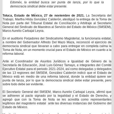
Edoméx, la entidad busca ser punta de lanza, por lo que la
democracia sindical debe estar presente.
Toluca, Estado de México, 27 de noviembre de 2021.
La Secretaria del
Trabajo, Martha Hilda González Calderón, atestiguó la entrega de la Toma de
Nota por parte del Tribunal Estatal de Conciliación y Arbitraje al Secretario
General del Sindicato de Maestros al Servicio del Estado de México (SMSEM),
Marco Aurelio Carbajal Leyva.
En el auditorio Forjadores del Sindicalismo Magisterial, la funcionaria estatal,
a nombre del Gobernador Alfredo Del Mazo Maza, reconoció el ejercicio de
democracia sindical que llevaran a cabo para entregar en completa calma la
Toma de Nota, en un momento crucial para el Estado de México en cuanto a la
reforma laboral.
Ante el Coordinador de Asuntos Jurídicos e Igualdad de Género de la
Secretaría de Educación, José Luis Gómez Tamayo, e integrantes del Comité
Ejecutivo Estatal para el periodo 2021-2024, así como delegadas y delegados
de las 13 regiones del SMSEM, González Calderón indicó que el Estado de
México está en medio de una reforma laboral, donde la entidad quiere ser
punta de lanza, por lo que la democracia sindical debe estar presente, pero
sobre todo debe ser evidente.
El Secretario General del SMSEM, Marco Aurelio Carbajal Leyva, afirmó que
se adhieren al pacto signado por la legalidad y el Estado de Derecho, y
agregó que con la Toma de Nota se les acredita como representantes
legítimos del magisterio estatal ante las diversas instancias del Gobierno del
Estado de México.