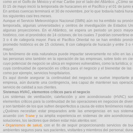
como en el Golfo de México y el mar Caribe por el lado del Atlántico. ¿Cómo s
El 15 de mayo inició la temporada de huracanes en el Pacífico y el 01 de junio e
En ambas cuencas terminará el 30 de noviembre, por lo que todavía habrá hur
los siguientes casi tres meses.
Aunque el Servicio Meteorológico Nacional (SMN) aún no ha emitido su pronós
temporada, algunas universidades y centros de investigación de Estados U
algunas proyecciones. En el Atlántico, se espera un periodo un poco mayo
histórico, con el pronóstico de 14 ciclones, de los cuales 7 podrían convertirse
3 o 4 de categoría mayor. Para el Pacífico Oriental no se han emitido pronós
promedio histórico es de 15 ciclones, 8 con categoría de huracán y entre 3 o 
mayor.
Un fenómeno de esta naturaleza puede impactar severamente no sólo en las a
las personas sino también en la operación de las empresas, sobre todo en cier
cuyo potencial de negocio se ubica en regiones vulnerables, como la turística; o
cuya continuidad de operación es crítica para el negocio y el bienestar de la
como por ejemplo, servicios hospitalarios.
Es aquí donde asegurar la continuidad del negocio se vuelve importante 
empresa, aún durante una contingencia, sea capaz de mantener sus operacio
servicio de calidad a sus clientes.
Sistemas HVAC, elementos críticos para el negocio
Los sistemas de ventilación, calefacción y aire acondicionado (HVAC) s
elementos críticos para la continuidad de las operaciones en negocios de divers
y son también de los que sufren desperfectos a causa de estos fenómenos natur
¿Quiénes necesitan estar preparados ante las emergencias en sus siste
acuerdo con
Trane
y su amplia experiencia en sistemas de aire acondicionad
soluciones, los sectores que deben estar más atentos son:
•
Organismos de salud
, con el fin de seguir proporcionando servicios de b
ambientes seguros para sus pacientes, visitantes y miembros del personal; du