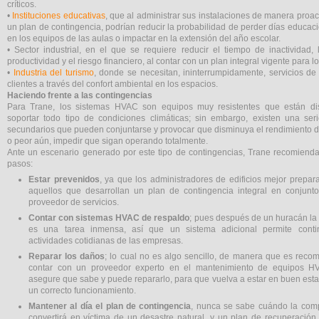
críticos.
•
Instituciones educativas
, que al administrar sus instalaciones de manera proac
un plan de contingencia, podrían reducir la probabilidad de perder días educac
en los equipos de las aulas o impactar en la extensión del año escolar.
• Sector industrial, en el que se requiere reducir el tiempo de inactividad,
productividad y el riesgo financiero, al contar con un plan integral vigente para l
•
Industria del turismo
, donde se necesitan, ininterrumpidamente, servicios de
clientes a través del confort ambiental en los espacios.
Haciendo frente a las contingencias
Para Trane, los sistemas HVAC son equipos muy resistentes que están d
soportar todo tipo de condiciones climáticas; sin embargo, existen una ser
secundarios que pueden conjuntarse y provocar que disminuya el rendimiento d
o peor aún, impedir que sigan operando totalmente.
Ante un escenario generado por este tipo de contingencias, Trane recomiend
pasos:
Estar prevenidos
, ya que los administradores de edificios mejor prepa
aquellos que desarrollan un plan de contingencia integral en conjunt
proveedor de servicios.
Contar con sistemas HVAC de respaldo
; pues después de un huracán la
es una tarea inmensa, así que un sistema adicional permite conti
actividades cotidianas de las empresas.
Reparar los daños
; lo cual no es algo sencillo, de manera que es reco
contar con un proveedor experto en el mantenimiento de equipos 
asegure que sabe y puede repararlo, para que vuelva a estar en buen est
un correcto funcionamiento.
Mantener al día el plan de contingencia
, nunca se sabe cuándo la com
convertirá en víctima de un desastre natural, y un plan de recuperació