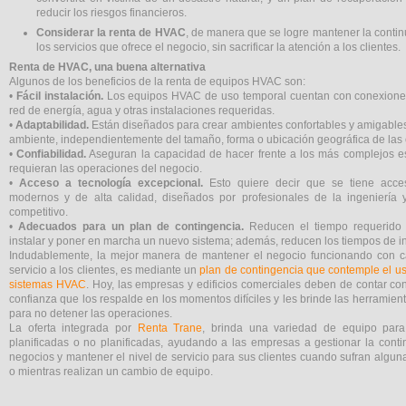
reducir los riesgos financieros.
Considerar la renta de HVAC
, de manera que se logre mantener la conti
los servicios que ofrece el negocio, sin sacrificar la atención a los clientes.
Renta de HVAC, una buena alternativa
Algunos de los beneficios de la renta de equipos HVAC son:
•
Fácil instalación.
Los equipos HVAC de uso temporal cuentan con conexiones
red de energía, agua y otras instalaciones requeridas.
•
Adaptabilidad.
Están diseñados para crear ambientes confortables y amigable
ambiente, independientemente del tamaño, forma o ubicación geográfica de las 
•
Confiabilidad.
Aseguran la capacidad de hacer frente a los más complejos e
requieran las operaciones del negocio.
•
Acceso a tecnología excepcional.
Esto quiere decir que se tiene acce
modernos y de alta calidad, diseñados por profesionales de la ingeniería 
competitivo.
•
Adecuados para un plan de contingencia.
Reducen el tiempo requerido p
instalar y poner en marcha un nuevo sistema; además, reducen los tiempos de in
Indudablemente, la mejor manera de mantener el negocio funcionando con c
servicio a los clientes, es mediante un
plan de contingencia que contemple el u
sistemas HVAC
. Hoy, las empresas y edificios comerciales deben de contar co
confianza que los respalde en los momentos difíciles y les brinde las herramien
para no detener las operaciones.
La oferta integrada por
Renta Trane
, brinda una variedad de equipo par
planificadas o no planificadas, ayudando a las empresas a gestionar la cont
negocios y mantener el nivel de servicio para sus clientes cuando sufran algun
o mientras realizan un cambio de equipo.