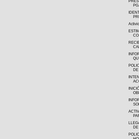
PRES
PGJ
IDEN
PRI
Activ
ESTI
CO
RECI
CA
INFO
QU
POLI
DE
INTE
AC
INIC
OB
INFO
SO
ACTI
PAR
LLEG
DE 
POLI
HO