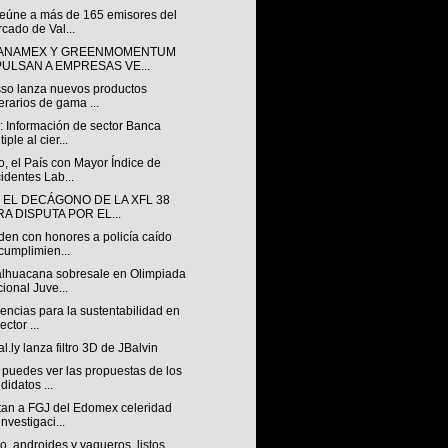
eúne a más de 165 emisores del
cado de Val...
BANAMEX Y GREENMOMENTUM
PULSAN A EMPRESAS VE...
so lanza nuevos productos
erarios de gama ...
 Información de sector Banca
iple al cier...
, el País con Mayor Índice de
identes Lab...
 EL DECÁGONO DE LA XFL 38
RA DISPUTA POR EL...
den con honores a policía caído
cumplimien...
lhuacana sobresale en Olimpiada
ional Juve...
encias para la sustentabilidad en
ector ...
l.ly lanza filtro 3D de JBalvin
 puedes ver las propuestas de los
didatos ...
tan a FGJ del Edomex celeridad
investigaci...
io, androides y vaqueros, listos