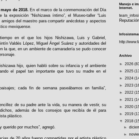
Manejo e im
Internet.
 mayo de 2018.
En el marco de la conmemoración del Día
 la exposición “Nishizawa íntimo”, el Museo-taller “Luis
team_info
Reputació
y amigos del maestro para compartir anécdotas y aspectos
stico mexiquense.
Infosistema
tiempo en el que los hijos Nishizawa, Luis y Gabriel,
http://www.
ntín Valdés López, Miguel Ángel Suárez y autoridades del
a en la que, en un ambiente de camaradería se pudo conocer
ersonaje.
Archivo
►
2026
(8
Nishizawa hijo, quien habló sobre su infancia y el ambiente
acando el papel tan importante que tuvo su madre en el
►
2025
(1
►
2024
(1
►
2023
(1
paisajes; cada fin de semana paseábamos en familia”,
►
2022
(1
►
2021
(1
sencillez de su padre ante la vida, su manera de vestir, su
►
2020
(1
s dichos, además de los consejos que recibía de él para
►
2019
(1
sta plástico.
▼
2018
(1
y querido por muchos”, agregó.
►
dici
►
novi
as de 20 años fueron compartidas por el artista plástico