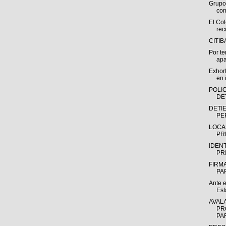
Grupo 
con
El Col
rec
CITIB
Por t
apa
Exhor
en 
POLI
DE
DETI
PE
LOCA
PR
IDEN
PRI
FIRM
PA
Ante e
Est
AVAL
PR
PAR