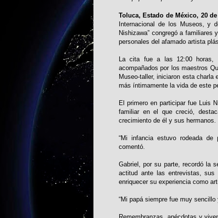
Toluca, Estado de México, 20 de
Internacional de los Museos, y de
Nishizawa” congregó a familiares 
personales del afamado artista plá
La cita fue a las 12:00 horas, 
acompañados por los maestros Qui
Museo-taller, iniciaron esta charl
más íntimamente la vida de este p
El primero en participar fue Luis 
familiar en el que creció, dest
crecimiento de él y sus hermanos.
“Mi infancia estuvo rodeada de 
comentó.
Gabriel, por su parte, recordó la 
actitud ante las entrevistas, su
enriquecer su experiencia como arti
“Mi papá siempre fue muy sencillo 
Remembranzas, anécdotas y vivenci