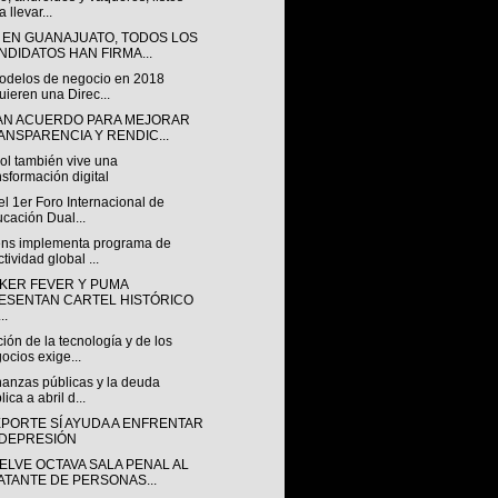
 llevar...
 EN GUANAJUATO, TODOS LOS
NDIDATOS HAN FIRMA...
odelos de negocio en 2018
uieren una Direc...
AN ACUERDO PARA MEJORAR
ANSPARENCIA Y RENDIC...
bol también vive una
nsformación digital
 el 1er Foro Internacional de
cación Dual...
ns implementa programa de
ctividad global ...
KER FEVER Y PUMA
ESENTAN CARTEL HISTÓRICO
..
ión de la tecnología y de los
ocios exige...
nanzas públicas y la deuda
lica a abril d...
EPORTE SÍ AYUDA A ENFRENTAR
 DEPRESIÓN
ELVE OCTAVA SALA PENAL AL
ATANTE DE PERSONAS...