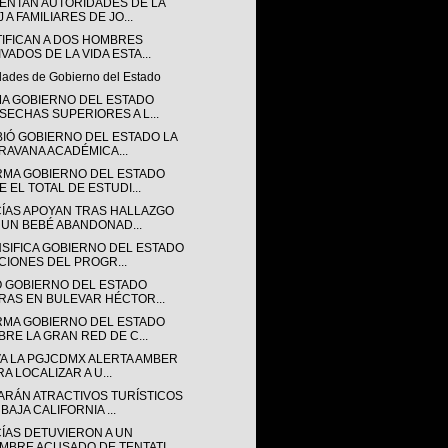
ENTAN AUTORIDADES DE LA
 A FAMILIARES DE JO...
TIFICAN A DOS HOMBRES
VADOS DE LA VIDA ESTA...
idades de Gobierno del Estado
MA GOBIERNO DEL ESTADO
SECHAS SUPERIORES A L...
BIÓ GOBIERNO DEL ESTADO LA
RAVANA ACADÉMICA...
RMA GOBIERNO DEL ESTADO
E EL TOTAL DE ESTUDI...
CÍAS APOYAN TRAS HALLAZGO
 UN BEBÉ ABANDONAD...
NSIFICA GOBIERNO DEL ESTADO
CIONES DEL PROGR...
IÓ GOBIERNO DEL ESTADO
RAS EN BULEVAR HÉCTOR...
RMA GOBIERNO DEL ESTADO
BRE LA GRAN RED DE C...
VA LA PGJCDMX ALERTA AMBER
A LOCALIZAR A U...
ARÁN ATRACTIVOS TURÍSTICOS
BAJA CALIFORNIA ...
CÍAS DETUVIERON A UN
MBRE ACUSADO DE TENTATI...