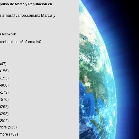
pulso de Marca y Reputación en
Marca y
sistemas@yahoo.com.mx
n
s Network
facebook.com/informativ0
347)
3156)
4153)
6908)
5173)
4576)
5262)
3298)
5502)
embre
(535)
embre
(787)