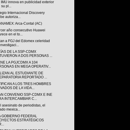
IMU innova en publicidad exterior
 su pl...
egio Internacional Discovery
ibe autoriza...
ANAMEX: Arca-Contal (AC)
ercer año consecutivo Huawei
rece en el to...
tan a FGJ del Edomex celeridad
investigaci...
CÍAS DE LA SSP-CDMX
TUVIERON A DOS PERSONAS ...
ENE LA PGJCDMX A 104
RSONAS EN MEGA OPERATIV...
LIZAN AL ESTUDIANTE DE
EPARATORIA REPORTADO ...
TIFICAN A LOS TRES HOMBRES
VADOS DE LA VIDA...
AN CONVENIO SSP-CDMX E INE
RA INTERCAMBIAR C...
l asesinato de periodistas, el
ado mexica...
A GOBIERNO FEDERAL
OYECTOS ESTRATÉGICOS
...