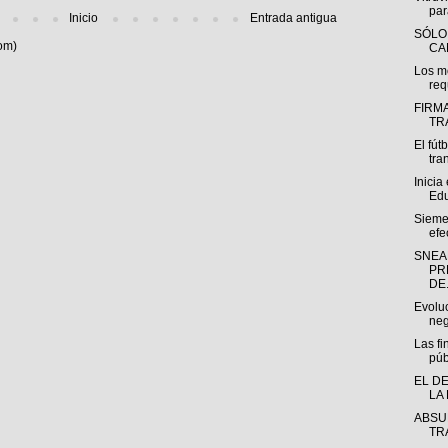
para
Inicio
Entrada antigua
SÓLO
om)
CA
Los m
req
FIRM
TR
El fút
tra
Inicia
Edu
Sieme
efe
SNEA
PR
DE.
Evoluc
neg
Las fi
púb
EL D
LA
ABSU
TR