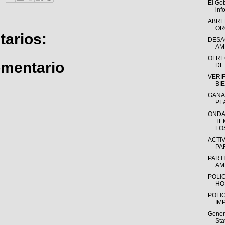
El Go
inf
ABRE
OR
arios:
DESA
AM
OFRE
omentario
DE
VERI
BI
GANA
PL
ONDA
TE
LOS
ACTI
PA
PART
AM
POLI
HO
POLI
IM
Gener
Sta