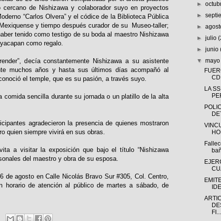
►
octub
o cercano de Nishizawa y colaborador suyo en proyectos
►
sept
derno “Carlos Olvera” y el códice de la Biblioteca Pública
l Mexiquense y tiempo después curador de su Museo-taller;
►
agos
haber tenido como testigo de su boda al maestro Nishizawa
►
julio
ayacapan como regalo.
►
junio
render”, decía constantemente Nishizawa a su asistente
▼
may
nte muchos años y hasta sus últimos días acompañó al
FUER
CD
onoció el temple, que es su pasión, a través suyo.
LA S
PE
comida sencilla durante su jornada o un platillo de la alta
POLI
DE
icipantes agradecieron la presencia de quienes mostraron
VINC
ro quien siempre vivirá en sus obras.
HO
Fallec
ita a visitar la exposición que bajo el título “Nishizawa
bañ
sonales del maestro y obra de su esposa.
EJER
CU
 26 de agosto en Calle Nicolás Bravo Sur #305, Col. Centro,
EMIT
 horario de atención al público de martes a sábado, de
IDE
ARTI
DE
FI...