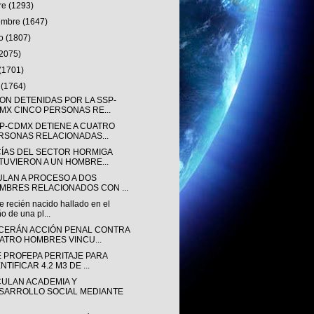
re
(1293)
iembre
(1647)
to
(1807)
(2075)
(1701)
o
(1764)
ON DETENIDAS POR LA SSP-
MX CINCO PERSONAS RE...
SP-CDMX DETIENE A CUATRO
RSONAS RELACIONADAS...
CÍAS DEL SECTOR HORMIGA
TUVIERON A UN HOMBRE...
ULAN A PROCESO A DOS
MBRES RELACIONADOS CON ...
e recién nacido hallado en el
o de una pl...
CERÁN ACCIÓN PENAL CONTRA
ATRO HOMBRES VINCU...
E PROFEPA PERITAJE PARA
NTIFICAR 4.2 M3 DE ...
CULAN ACADEMIA Y
SARROLLO SOCIAL MEDIANTE