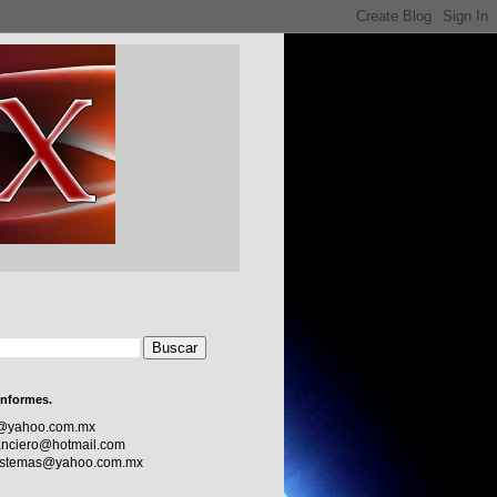
informes.
c@yahoo.com.mx
nciero@hotmail.com
sistemas@yahoo.com.mx