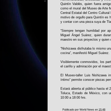
Quintín Valdés, quien fuera amig
como el mural del Museo de Arte Mo
Central Estatal del Centro Cultura
motivo de orgullo para Quintín es 
y contar con una pieza suya de Tl
“Siempre tengan humildad por ap
Miguel Ángel Suárez, quien dura
maestro en sus proyectos y quien c
“Nishizawa disfrutaba lo mismo una 
cocina”, manifestó Miguel Suárez.
Visiblemente conmovidos, los part
el cariño y admiración por el maest
El Museo-taller Luis Nishizawa inv
íntimo” permite conocer piezas per
Estará abierta al público hasta el
Toluca, Estado de México, con un
10:00 a 18:00 hrs.
Publicado por
World News
en
15:48