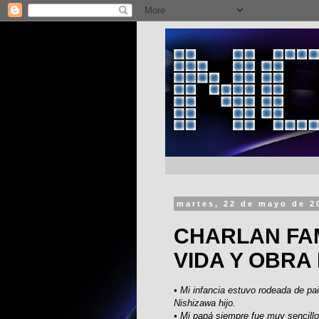
martes, 22 de mayo de 2
CHARLAN FAM
VIDA Y OBRA 
• Mi infancia estuvo rodeada de pa
Nishizawa hijo.
• Mi papá siempre fue muy sencillo