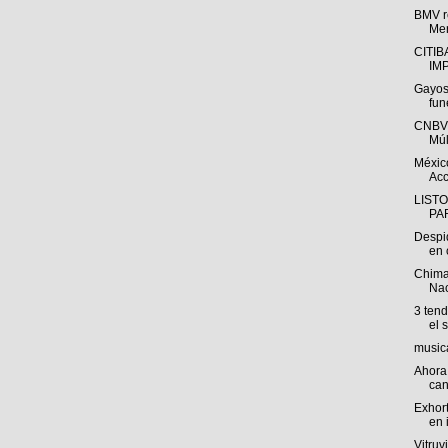
BMV r
Mer
CITI
IM
Gayos
fun
CNBV:
Múlt
México
Acc
LISTO
PA
Despi
en 
Chima
Nac
3 tend
el s
musica
Ahora
can
Exhor
en 
Vitruv