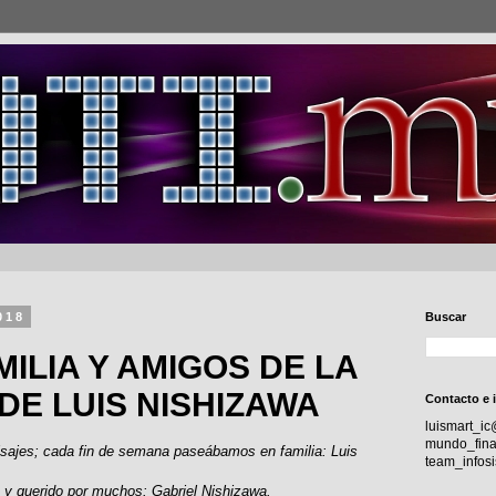
018
Buscar
ILIA Y AMIGOS DE LA
DE LUIS NISHIZAWA
Contacto e 
luismart_i
mundo_fina
isajes; cada fin de semana paseábamos en familia: Luis
team_info
 y querido por muchos: Gabriel Nishizawa.