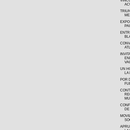
VINC
AC
TRIU
ME
EXPO
PA
ENTR
BL
CONV
AT
INVIT
EN
VA
UN H
LA 
POR 
FU
CONT
RE
MUN
CONF
DE
MOVI
SO
APRU