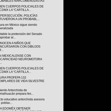
OBABLES NARCOMENUDISTAS
BEN CUERPOS POLICIALES DE
CDMX LA “CARTILLA...
 PERSECUCIÓN, POLICÍAS
TUVIERON A UN PROBABL...
tura en México sigue siendo
eralizada
table la pretensión del Senado
aprobar al...
NOCEN A NIÑOS QUE
NCURSARON CON DIBUJOS
...
N MEXICALENSE CON
SCAPACIDAD NEUROMOTORA
..
BEN CUERPOS POLICIALES DE
CDMX LA “CARTILLA...
URA PROFEPA 132
EMPLARES DE VIDA SILVESTRE
iento Antorchista de
malhuacán prepara fes...
to educativo antorchista asesora
a poblac...
A EDOMÉX OBTENER