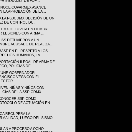
 PRIMERA LEY DE FOM...
NOCE COPARMEX AVANCE
N LA APROBACIÓN DE LA ...
A LA PGJCDMX DECISIÓN DE UN
EZ DE CONTROL DU...
CDMX DETUVO A UN HOMBRE
R LESIONES CON ARMA ...
CÍAS DETUVIERON A UN
MBRE ACUSADO DE REALIZA...
BASE EN EL RESPETO A LOS
RECHOS HUMANOS, LA ...
PORTACIÓN ILEGAL DE ARMA DE
GO, POLICÍAS DE...
EÚNE GOBERNADOR
ANCISCO VEGA CON EL
RECTOR...
IVEN NIÑAS Y NIÑOS CON
LICÍAS DE LA SSP-CDMX
 CONOCER SSP-CDMX
OTOCOLO DE ACTUACIÓN EN
..
CA RECUPERA LA
RMALIDAD, LUEGO DEL SISMO
..
ULAN A PROCESO A OCHO