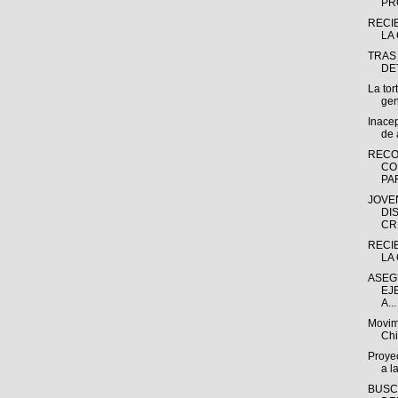
PR
RECI
LA 
TRAS
DE
La tor
gen
Inacep
de 
RECO
CO
PAR
JOVE
DI
CR.
RECI
LA 
ASEG
EJ
A...
Movim
Chi
Proyec
a l
BUSC