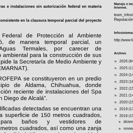
Manejo e im
as e instalaciones sin autorización federal en materia
Internet.
team_info
Reputació
nsistente en la clausura temporal parcial del proyecto
Infosistema
 Federal de Protección al Ambiente
http://www.
ró, de manera temporal parcial, un
 Aguas Termales, por carecer de
Archivo
o ambiental para la construcción de sus
expide la Secretaría de Medio Ambiente y
►
2026
(8
SEMARNAT).
►
2025
(1
►
2024
(1
ROFEPA se constituyeron en un predio
►
2023
(1
ipio de Aldama, Chihuahua, donde
►
2022
(1
cción reciente de instalaciones del Spa
►
2021
(1
 Diego de Alcalá”.
►
2020
(1
dificadas detectadas se encuentran una
►
2019
(1
a superficie de 150 metros cuadrados,
▼
2018
(1
 para baños y vestidores de
►
dici
metros cuadrados, así como una zanja
►
novi