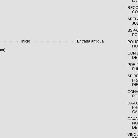
LA
RECO
CO
APEL
JU
SSP-
PO
Inicio
Entrada antigua
POLI
HO
om)
CON 
DE
POR 
FUE
SE R
FR
DI
CONV
PO
DA A
PR
CA.
OAXA
NO
DE.
VINC