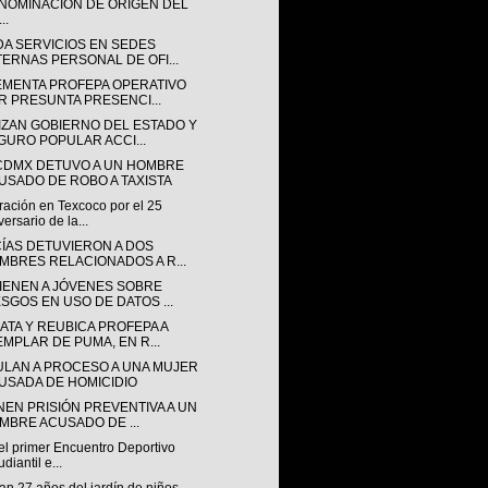
NOMINACIÓN DE ORIGEN DEL
..
DA SERVICIOS EN SEDES
TERNAS PERSONAL DE OFI...
EMENTA PROFEPA OPERATIVO
R PRESUNTA PRESENCI...
IZAN GOBIERNO DEL ESTADO Y
GURO POPULAR ACCI...
CDMX DETUVO A UN HOMBRE
USADO DE ROBO A TAXISTA
ración en Texcoco por el 25
versario de la...
CÍAS DETUVIERON A DOS
MBRES RELACIONADOS A R...
IENEN A JÓVENES SOBRE
ESGOS EN USO DE DATOS ...
ATA Y REUBICA PROFEPA A
EMPLAR DE PUMA, EN R...
ULAN A PROCESO A UNA MUJER
USADA DE HOMICIDIO
NEN PRISIÓN PREVENTIVA A UN
MBRE ACUSADO DE ...
 el primer Encuentro Deportivo
diantil e...