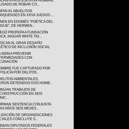
ULAN A PROCESO A UN HOMBRE
USADO DE ROBAR CO...
NFAN 81 ABUELITOS
XIQUENSES EN XXVII JUEGOS ...
NEN EN EDOMÉX “POÉTICA DEL
ISAJE”, DE HERMEN...
EGÓ PROFEPA A FUNDACIÓN
ACK JAGUAR WHITE TIG...
OCAN AL GRAN DESAFÍO
LÉTICO DE INCLUSIÓN SOCIAL
A ISEM A PREVENIR
FERMEDADES CON
CUNACIÓN
OMBRE FUE CAPTURADO POR
POLICÍA POR DELITOS...
DELITOS AMBIENTALES,
ERON DETENIDOS DOS HOMB...
INÚAN TRABAJOS DE
CONSTRUCCIÓN EN SEIS
IC...
IRMAN SENTENCIA CONJUNTA
 63 AÑOS SEIS MESES...
LIZACIÓN DE ORGANIZACIONES
CIALES CONCLUYE S...
EBAN DIPUTADOS FEDERALES