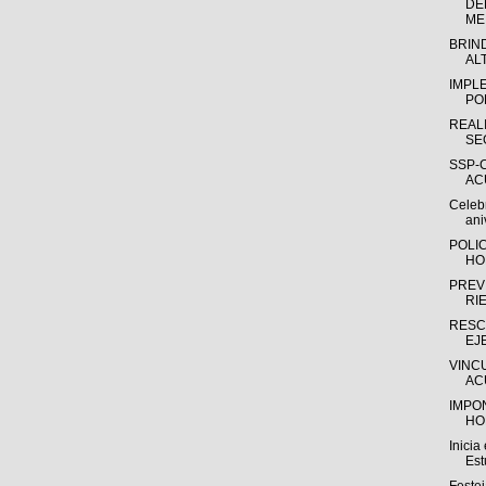
DE
ME.
BRIN
AL
IMPL
PO
REAL
SE
SSP-
AC
Celeb
ani
POLI
HO
PREV
RI
RESC
EJ
VINC
AC
IMPO
HO
Inicia
Estu