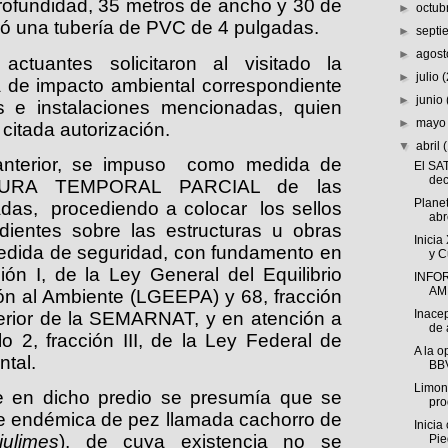
rofundidad, 35 metros de ancho y 30 de
►
octub
ró una tubería de PVC de 4 pulgadas.
►
sept
►
agos
actuantes solicitaron al visitado la
►
julio
a de impacto ambiental correspondiente
►
junio
as e instalaciones mencionadas, quien
►
may
citada autorización.
▼
abril
anterior, se impuso
como medida de
El SAT
dec
USURA TEMPORAL PARCIAL de las
Plane
adas,
procediendo a colocar
los sellos
abr
dientes sobre las estructuras u obras
Inicia
medida de seguridad, con fundamento en
y Cu
ión I, de la Ley General del Equilibrio
INFO
AM
ión al Ambiente (LGEEPA) y 68, fracción
Inacep
terior de la SEMARNAT, y en atención a
de 
ulo 2, fracción III, de la Ley Federal de
A la o
tal.
BBV
Limone
 en dicho predio se presumía que se
pro
e endémica de pez llamada cachorro de
Inicia
julimes
), de cuya existencia no se
Pie