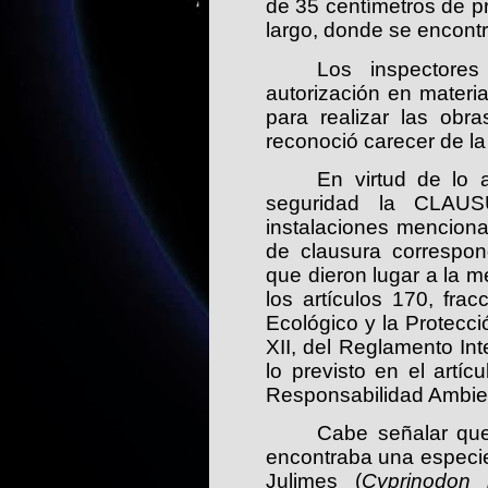
de 35 centímetros de p
largo, donde se encont
Los inspectores 
autorización en materi
para realizar las obr
reconoció carecer de la 
En virtud de lo 
seguridad la CLA
instalaciones mencion
de clausura correspon
que dieron lugar a la 
los artículos
170, fracc
Ecológico y la Protecc
XII, del Reglamento In
lo previsto en el artíc
Responsabilidad Ambien
Cabe señalar que
encontraba una especi
Julimes (
Cyprinodon 