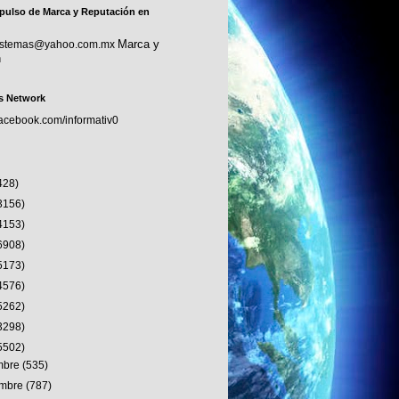
pulso de Marca y Reputación en
Marca y
sistemas@yahoo.com.mx
n
s Network
facebook.com/informativ0
428)
3156)
4153)
6908)
5173)
4576)
5262)
3298)
5502)
embre
(535)
embre
(787)