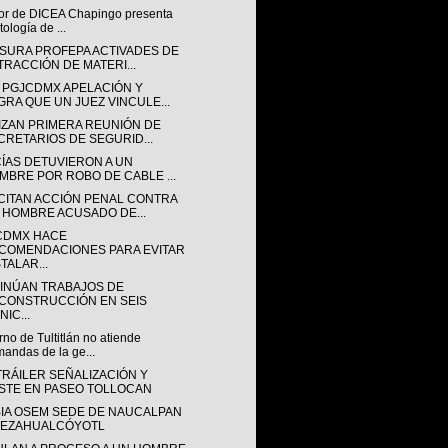
tor de DICEA Chapingo presenta
tología de ...
SURA PROFEPA ACTIVADES DE
TRACCIÓN DE MATERI...
 PGJCDMX APELACIÓN Y
GRA QUE UN JUEZ VINCULE...
IZAN PRIMERA REUNIÓN DE
CRETARIOS DE SEGURID...
CÍAS DETUVIERON A UN
MBRE POR ROBO DE CABLE ...
CITAN ACCIÓN PENAL CONTRA
 HOMBRE ACUSADO DE...
CDMX HACE
COMENDACIONES PARA EVITAR
TALAR...
INÚAN TRABAJOS DE
CONSTRUCCIÓN EN SEIS
IC...
no de Tultitlán no atiende
andas de la ge...
TRÁILER SEÑALIZACIÓN Y
STE EN PASEO TOLLOCAN
IA OSEM SEDE DE NAUCALPAN
NEZAHUALCÓYOTL