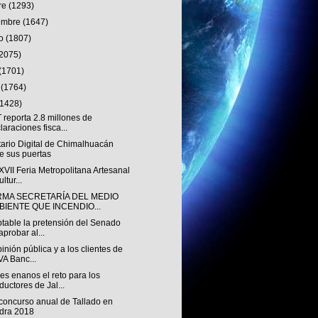
re
(1293)
iembre
(1647)
to
(1807)
(2075)
(1701)
o
(1764)
(1428)
 reporta 2.8 millones de
laraciones fisca...
tario Digital de Chimalhuacán
e sus puertas
 XVII Feria Metropolitana Artesanal
ltur...
RMA SECRETARÍA DEL MEDIO
BIENTE QUE INCENDIO...
table la pretensión del Senado
aprobar al...
pinión pública y a los clientes de
A Banc...
s enanos el reto para los
ductores de Jal...
 concurso anual de Tallado en
dra 2018