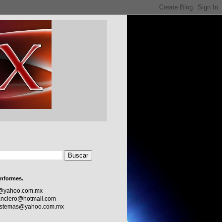
informes.
c@yahoo.com.mx
nciero@hotmail.com
sistemas@yahoo.com.mx