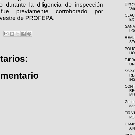
o durante la diligencia de inspección
Direc
“An
 fue previamente corroborado por
CLAU
silvestre de PROFEPA.
EX
GANA
LO
REAL
SE
POLI
HO
arios:
EJER
UN
SSP-
omentario
RE
INS
CONT
RE
MUN
Gobier
dem
TIRA 
PO
CAMB
A 