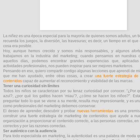
La niñez es una época especial para la mayoría de quienes somos adultos, un 
recuerda los juegos, la diversión, las travesuras; es decir, un tiempo en el que
cosa era posible.
Hoy, aunque hemos crecido y somos más responsables, y algunos afort
trabajamos en la industria del marketing; cuando pensamos en nuestras 
aquellos días, podemos encontrar grandes experiencias que, aplicadas
actividades profesionales, nos pueden inspirar para ser mejores marketeros.
Pensando en eso, quiero compartir contigo algunas lecciones que aprendí de mis
que me han ayudado, entre otras cosas, a crear
una fuerte estrategia de
contenidos
capaz de aumentar el reconocimiento y visibilidad de las marcas.
Tener una curiosidad sin límites
Todos los niños se caracterizan por su tenaz curiosidad por conocer. “¿Por q
azul?, ¿por qué los gatitos hacen ‘miau’?, ¿cómo se hacen los niños?”. Est
preguntar todo lo que se viene a su mente, resulta muy impresionante, y es un
como profesionales del marketing debemos conservar.
El deseo de aprender, descubrir y probar
nuevas herramientas
es una premis
construir una fuerte estrategia de marketing de contenidos que ayude a nu
organización a proporcionar el contenido correcto, a las personas correctas, e
correctos y por las razones correctas.
Ser auténtico con la audiencia
Para todo especialista en marketing, la autenticidad es una palabra de moda