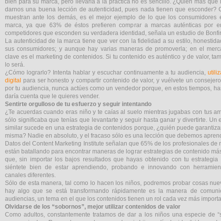
bien para su marca, pero llevarla a la práctica no es sencillo. ¿Quién más que 
darnos una buena lección de autenticidad, pues nada tienen que esconder? 
muestran ante los demás, es el mejor ejemplo de lo que los consumidores 
marca, ya que 63% de éstos prefieren comprar a marcas auténticas por 
competidores que esconden su verdadera identidad, señala un estudio de Bonfir
La autenticidad de la marca tiene que ver con la fidelidad a su estilo, honestid
sus consumidores; y aunque hay varias maneras de promoverla; en el merca
clave es el marketing de contenidos. Si tu contenido es auténtico y de valor, ta
lo será.
¿Cómo lograrlo? Intenta hablar y escuchar continuamente a tu audiencia,
utili
digital
para ser honesto y compartir contenido de valor, y vuélvete un consejer
por tu audiencia, nunca actúes como un vendedor porque, en estos tiempos, ha
daría cuenta que le quieres vender.
Sentirte orgulloso de tu esfuerzo y seguir intentando
¿Te acuerdas cuando eras niño y te caías al suelo mientras jugabas con tus 
sólo significaba que tenías que levantarte y seguir hasta ganar y divertirte. Un
similar sucede en una estrategia de contenidos porque, ¿quién puede garantizar 
misma? Nadie en absoluto, y el fracaso sólo es una lección que debemos aprend
Datos del Content Marketing Institute señalan que 65% de los profesionales de
están batallando para encontrar maneras de lograr estrategias de contenido más 
que, sin importar los bajos resultados que hayas obtenido con tu estrategia
siéntete bien de estar aprendiendo, probando e innovando con herramie
canales diferentes.
Sólo de esta manera, tal como lo hacen los niños, podremos probar cosas nue
hay algo que se está transformando rápidamente es la manera de comuni
audiencias, un tema en el que los contenidos tienen un rol cada vez más importa
Olvidarse de los “sobornos”, mejor utilizar contenidos de valor
Como adultos, constantemente tratamos de dar a los niños una especie de “