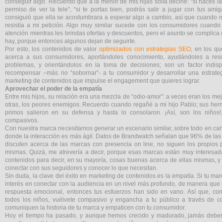
conseguir algo. Recuerdo que a la menor de mis hijas solía decirle: “si haces la
permiso de ver la tele”, “si te portas bien, podrás salir a jugar con tus amig
consiguió que ella se acostumbrara a esperar algo a cambio, así que cuando n
resistía a mi petición. Algo muy similar sucede con los consumidores cuand
atención mientras les brindas ofertas y descuentos, pero el asunto se complica
hay, porque entonces algunos dejan de seguirte.
Por esto, los contenidos de valor
optimizados con estrategias SEO
, en los q
acerca a sus consumidores, aportándoles conocimiento, ayudándoles a res
problemas, y orientándolos en la toma de decisiones; son un factor indis
recompensar –más no “sobornar”- a tu consumidor y desarrollar una estrateg
marketing de contenidos que impulse el engagement que quieres lograr.
Aprovechar el poder de la empatía
Entre mis hijos, su relación era una mezcla de “odio-amor”: a veces eran los me
otras, los peores enemigos. Recuerdo cuando regañé a mi hijo Pablo; sus he
primos salieron en su defensa y hasta lo consolaron. ¡Así, son los niños!
compasivos.
Con nuestra marca necesitamos generar un escenario similar, sobre todo en can
donde la interacción es más ágil. Datos de Brandwatch señalan que 96% de la
discuten acerca de las marcas con presencia on line, no siguen los propios p
mismas. Quizá, me atrevería a decir, porque esas marcas están muy interesa
contenidos para decir, en su mayoría, cosas buenas acerca de ellas mismas, y
conectar con sus seguidores y conocer lo que necesitan.
Sin duda, la clave del éxito en marketing de contenidos es la empatía. Si tu ma
interés en conectar con la audiencia en un nivel más profundo, de manera qu
respuesta emocional, entonces tus esfuerzos han sido en vano. Así que, c
todos los niños, vuélvete compasivo y engancha a tu público a través de c
comuniquen la historia de tu marca y empaticen con tu consumidor.
Hoy el tiempo ha pasado, y aunque hemos crecido y madurado, jamás deber