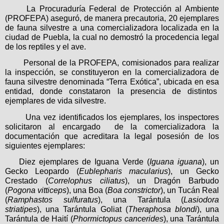
La Procuraduría Federal de Protección al Ambiente
(PROFEPA) aseguró, de manera precautoria, 20 ejemplares
de fauna silvestre a una comercializadora localizada en la
ciudad de Puebla, la cual no demostró la procedencia legal
de los reptiles y el ave.
Personal de la PROFEPA, comisionados para realizar
la inspección, se constituyeron en la comercializadora de
fauna silvestre denominada “Terra Exótica”, ubicada en esa
entidad, donde constataron la presencia de distintos
ejemplares de vida silvestre.
Una vez identificados los ejemplares, los inspectores
solicitaron al encargado
de la comercializadora la
documentación que acreditara la legal posesión de los
siguientes ejemplares:
Diez ejemplares de Iguana Verde (
Iguana iguana
), un
Gecko Leopardo (
Eublepharis macularius
), un Gecko
Crestado (
Correlophus ciliatus
), un Dragón Barbudo
(
Pogona vitticeps
), una Boa (
Boa constrictor
), un Tucán Real
(
Ramphastos sulfuratus
), una Tarántula (
Lasiodora
striatipes
), una Tarántula Goliat (
Theraphosa blondi
), una
Tarántula de Haití (
Phormictopus cancerides
), una Tarántula