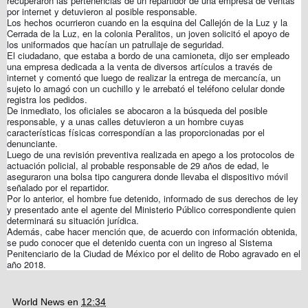
recuperaron las pertenencias de un repartidor de una empresa de ventas
por internet y detuvieron al posible responsable.
Los hechos ocurrieron cuando en la esquina del Callejón de la Luz y la
Cerrada de la Luz, en la colonia Peralitos, un joven solicitó el apoyo de
los uniformados que hacían un patrullaje de seguridad.
El ciudadano, que estaba a bordo de una camioneta, dijo ser empleado
una empresa dedicada a la venta de diversos artículos a través de
internet y comentó que luego de realizar la entrega de mercancía, un
sujeto lo amagó con un cuchillo y le arrebató el teléfono celular donde
registra los pedidos.
De inmediato, los oficiales se abocaron a la búsqueda del posible
responsable, y a unas calles detuvieron a un hombre cuyas
características físicas correspondían a las proporcionadas por el
denunciante.
Luego de una revisión preventiva realizada en apego a los protocolos de
actuación policial, al probable responsable de 29 años de edad, le
aseguraron una bolsa tipo cangurera donde llevaba el dispositivo móvil
señalado por el repartidor.
Por lo anterior, el hombre fue detenido, informado de sus derechos de ley
y presentado ante el agente del Ministerio Público correspondiente quien
determinará su situación jurídica.
Además, cabe hacer mención que, de acuerdo con información obtenida,
se pudo conocer que el detenido cuenta con un ingreso al Sistema
Penitenciario de la Ciudad de México por el delito de Robo agravado en el
año 2018.
World News
en
12:34