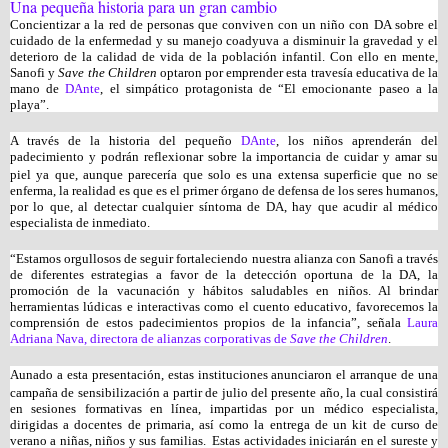
Una pequeña historia para un gran cambio
Concientizar a la red de personas que conviven con un niño con DA sobre el 
cuidado de la enfermedad y su manejo coadyuva a disminuir la gravedad y el 
deterioro de la calidad de vida de la población infantil
. Con ello en mente, 
Sanofi y 
Save the Children
 optaron por emprender esta travesía educativa de la 
mano de 
DAnte
, el simpático protagonista de “El emocionante paseo a la 
playa”. 
A través de la historia del pequeño 
DAnte
, los niños aprenderán del 
padecimiento
y podrán reflexionar sobre la importancia de cuidar y amar su 
piel ya que, aunque parecería que solo es una extensa superficie que no se 
enferma, la realidad es que es el primer órgano de defensa de los seres humanos, 
por lo que, al detectar cualquier síntoma de DA, hay que acudir al médico 
especialista de inmediato.
“Estamos orgullosos de seguir fortaleciendo nuestra alianza con Sanofi a través 
de diferentes estrategias a favor de la detección oportuna de la DA, la 
promoción de la vacunación y hábitos saludables en niños. Al brindar 
herramientas lúdicas e interactivas como el cuento educativo, favorecemos la 
comprensión de estos padecimientos propios de la infancia”, señala 
Laura 
Adriana Nava, directora de alianzas corporativas de 
Save the Children
. 
Aunado a esta presentación, estas instituciones anunciaron el arranque de una
campaña de sensibilización a partir de julio del presente año, la cual consistirá 
en sesiones formativas en línea, impartidas por un médico especialista, 
dirigidas a docentes de primaria, así como la entrega de un kit de curso de 
verano a niñas, niños y sus familias.
Estas actividades iniciarán en el sureste y 