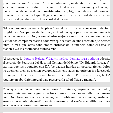
y la organización 
Save the Children
 reafirmaron, mediante un cuento infantil, 
su compromiso por reducir brechas en la detección oportuna y el manejo 
terapéutico adecuado de la dermatitis atópica (DA), una enfermedad crónica e 
inflamatoria de la piel que llega a repercutir en la calidad de vida de los 
pequeños, dependiendo de la severidad del caso
.
“El emocionante paseo a la playa” es el título de este recurso didáctico 
dirigido a niños, padres de familia y cuidadores, que persigue generar empatía 
hacia pacientes
con DA y acompañarlos mejor en su rutina de atención médica 
y cuidados complementarios, toda vez que se trata de una afección que permea 
tanto, o más, que otras condiciones crónicas de la infancia como el asma, la 
diabetes y/o la enfermedad crónica renal.
Al respecto, la 
doctora Helena Vidaurri, médica dermatóloga pediatra
 adscrita 
al servicio de Pediatría del Hospital General de México “Dr. Eduardo Liceaga”, 
explica que los pequeños con DA “se causan heridas al rascarse, tienen dolor, 
no duermen bien,
se sienten avergonzados, enojados, no quieren ir a la escuela 
ni compartir la vida con otros chicos de su edad
 Por estas razones, la DA 
. 
requiere un abordaje integral para preservar
la salud física y mental”.
Y es que manifestaciones como comezón intensa, sequedad en la piel y 
lesiones cutáneas son algunos de los signos con los cuales lidia una persona 
con DA. Esto se traduce, además, en problemas de angustia, ansiedad, 
ausentismo escolar, depresión, estrés, trastornos del sueño y en dificultad para 
establecer relaciones interpersonales.