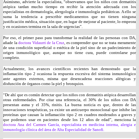
Asimismo, advierte la especialista, “observamos que los niños con dermatitis 
atópica tardan mucho tiempo en recibir la atención adecuada con los 
especialistas en dermatología, alergología e inmunología pediátricas. A ello se 
suma la tendencia a prescribir medicamentos que no tienen ninguna 
justificación médica, situación que, en lugar de mejorar al paciente, lo empeora 
y en ocasiones termina en la sala de urgencias”.
Por eso, el primer paso para transformar la realidad de las personas con DA, 
añade la 
doctora Vidaurri de la Cruz
, es comprender que no se trata meramente 
de una condición superficial o estética de la piel sino de un padecimiento de 
origen inmunológico que, aunque no tiene cura, puede controlarse por 
completo.
Actualmente, los avances científicos recientes han demostrado que la 
inflamación tipo 2 ocasiona la respuesta excesiva del sistema inmunológico 
ante agentes externos, misma que desencadena reacciones alérgicas y 
disfunción de órganos como la piel y bronquios. 
“De ahí que es común detectar que los niños con dermatitis atópica desarrollan 
otras enfermedades. Por citar una referencia, el 30% de los niños con DA 
presentan asma y el 35%, rinitis
. La buena noticia es que, dentro de las 
innovaciones terapéuticas, ya existe un anticuerpo monoclonal que inhibe las 
proteínas que causan la inflamación tipo 2 en cuadros moderados a graves y 
que podemos usar en pacientes desde los 12 años de edad”, menciona la 
doctora Ana del Carmen 
García, especialista en medicina interna, alergia e 
inmunología clínica del área de Alta Especialidad de Sanofi.