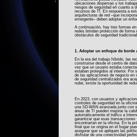
ubicaciones dispersas y los trabaj
riesgos de seguridad en cuanto a d
recursos de TI. En respuesta a est
arquitecturas de red –que incorpor
emergente– deben adoptar un enfoqu
A continuación, hay tres formas en
redes brindan protección de forma d
obstáculos de seguridad tradicionale
1. Adoptar un enfoque de bord
En la era del trabajo híbrido, las 
construirse desde el centro de dat
vez que un usuario estaba conectad
estaban protegidos al interior. Por
de las aplicaciones de negocio en 
de seguridad centralizados era ac
nube, existe la oportunidad de redu
En 2023, con usuarios y aplicacio
controles de seguridad en la ofici
una SD-WAN avanzada junto con so
áreas de TI pueden mejorar la calida
automáticamente el tráfico a Intern
garantizar que esas transacciones 
encontrarían en la oficina. En la prá
final que se origina en el hogar pu
asegurar que se apliquen las polí
disfrutar de una conectividad perfe