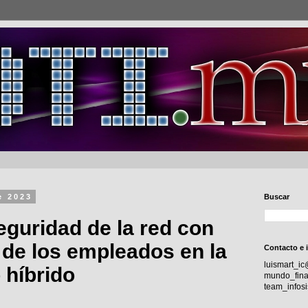
e 2023
Buscar
seguridad de la red con
 de los empleados en la
Contacto e 
luismart_i
o híbrido
mundo_fina
team_info