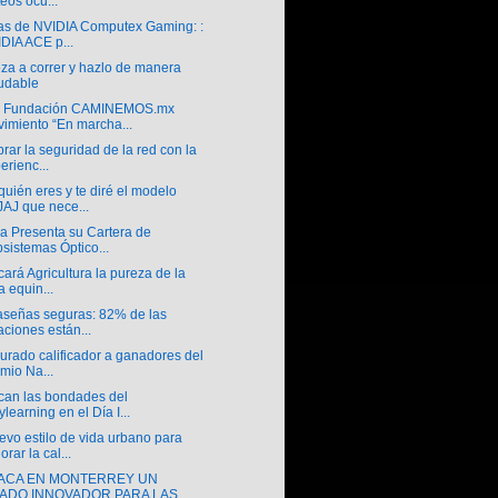
teos ocu...
ias de NVIDIA Computex Gaming: :
DIA ACE p...
za a correr y hazlo de manera
udable
a Fundación CAMINEMOS.mx
imiento “En marcha...
brar la seguridad de la red con la
erienc...
uién eres y te diré el modelo
AJ que nece...
ra Presenta su Cartera de
sistemas Óptico...
icará Agricultura la pureza de la
a equin...
aseñas seguras: 82% de las
traciones están...
jurado calificador a ganadores del
mio Na...
can las bondades del
ylearning en el Día I...
vo estilo de vida urbano para
orar la cal...
ACA EN MONTERREY UN
IADO INNOVADOR PARA LAS ...