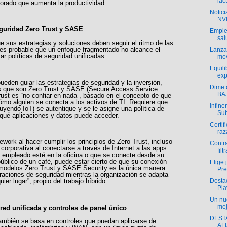
lác
rado que aumenta la productividad.
Notic
NVI
guridad Zero Trust y SASE
Empie
sal
 sus estrategias y soluciones deben seguir el ritmo de las
ro es probable que un enfoque fragmentado no alcance el
Lanz
tar políticas de seguridad unificadas.
mov
Equili
exp
eden guiar las estrategias de seguridad y la inversión,
Dime q
 que son Zero Trust y SASE (Secure Access Service
BAJ
rust es “no confiar en nada”, basado en el concepto de que
ómo alguien se conecta a los activos de TI. Requiere que
Infine
cluyendo IoT) se autentique y se le asigne una política de
Sub
 qué aplicaciones y datos puede acceder.
Certif
raz
rk al hacer cumplir los principios de Zero Trust, incluso
Contr
d corporativa al conectarse a través de Internet a las apps
fil
 empleado esté en la oficina o que se conecte desde su
úblico de un café, puede estar cierto de que su conexión
Elige 
 modelos Zero Trust y SASE Security es la única manera
Pre
raciones de seguridad mientras la organización se adapta
Desta
uier lugar”, propio del trabajo híbrido.
Pla
Un nue
mej
 red unificada y controles de panel único
DEST
ambién se basa en controles que puedan aplicarse de
AL