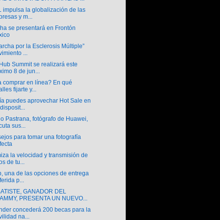
impulsa la globalización de las
resas y m...
cha se presentará en Frontón
xico
rcha por la Esclerosis Múltiple”
imiento ...
Hub Summit se realizará este
ximo 8 de jun...
a comprar en línea? En qué
lles fijarte y...
ía puedes aprovechar Hot Sale en
disposit...
o Pastrana, fotógrafo de Huawei,
cuta sus...
ejos para tomar una fotografía
fecta
za la velocidad y transmisión de
os de tu...
, una de las opciones de entrega
ferida p...
BATISTE, GANADOR DEL
AMMY, PRESENTA UN NUEVO...
nder concederá 200 becas para la
ilidad na...