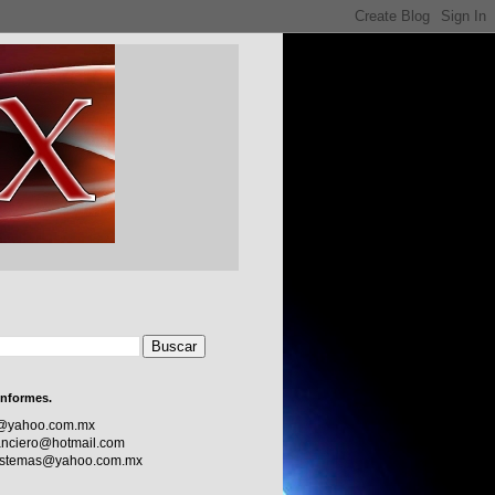
informes.
c@yahoo.com.mx
nciero@hotmail.com
sistemas@yahoo.com.mx