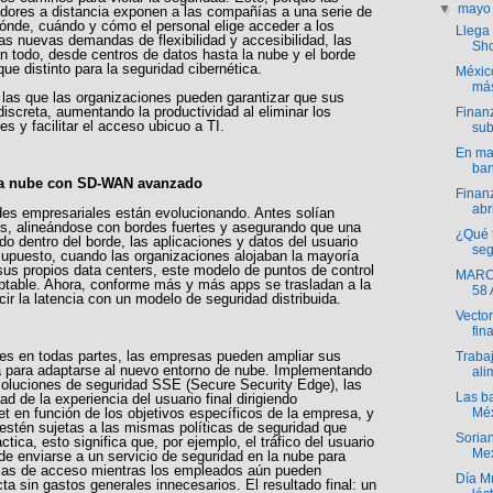
▼
may
adores a distancia exponen a las compañías a una serie de
ónde, cuándo y cómo el personal elige acceder a los
Llega 
as nuevas demandas de flexibilidad y accesibilidad, las
Sho
an todo, desde centros de datos hasta la nube y el borde
e distinto para la seguridad cibernética.
México
más
 las que las organizaciones pueden garantizar que sus
iscreta, aumentando la productividad al eliminar los
Finanz
s y facilitar el acceso ubicuo a TI.
sub
En ma
ban
e a nube con SD-WAN avanzado
Finan
abr
redes empresariales están evolucionando. Antes solían
os, alineándose con bordes fuertes y asegurando que una
¿Qué t
o dentro del borde, las aplicaciones y datos del usuario
seg
 supuesto, cuando las organizaciones alojaban la mayoría
sus propios data centers, este modelo de puntos de control
MARC
eptable. Ahora, conforme más y más apps se trasladan a la
58
cir la latencia con un modelo de seguridad distribuida.
Vector
fin
nes en todas partes, las empresas pueden ampliar sus
Traba
na para adaptarse al nuevo entorno de nube. Implementando
ali
luciones de seguridad SSE (Secure Security Edge), las
Las b
d de la experiencia del usuario final dirigiendo
et en función de los objetivos específicos de la empresa, y
Méx
estén sujetas a las mismas políticas de seguridad que
Soria
ctica, esto significa que, por ejemplo, el tráfico del usuario
Mex
ede enviarse a un servicio de seguridad en la nube para
ticas de acceso mientras los empleados aún pueden
Día M
cta sin gastos generales innecesarios. El resultado final: un