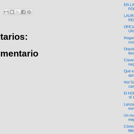
EN L
POL
LAURA
RE
OFIC
UN
arios:
Hogare
cos
Oracl
omentario
lle
Claves
neg
Qué e
apr
Hot S
cam
El HO
‘iF
Lanz
mov
Un nue
mej
Cómo 
Méx