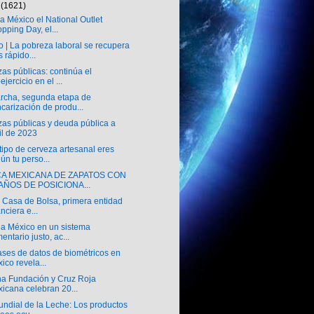
o
(1621)
a México el National Outlet
pping Day, el...
 | La pobreza laboral se recupera
 rápido...
as públicas: continúa el
ejercicio en el ...
rcha, segunda etapa de
carización de produ...
zas públicas y deuda pública a
il de 2023
ipo de cerveza artesanal eres
ún tu perso...
A MEXICANA DE ZAPATOS CON
 AÑOS DE POSICIONA...
 Casa de Bolsa, primera entidad
anciera e...
ja México en un sistema
mentario justo, ac...
ases de datos de biométricos en
ico revela...
na Fundación y Cruz Roja
icana celebran 20...
undial de la Leche: Los productos