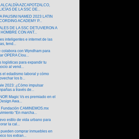
A ALCALDÍA AZCAPOTZALCO,
ICÍAS DE LA SSC DE...
 PAUSINI NAMED 2023 LATIN
CORDING ACADEMY P...
IALES DE LA SSC DETUVIERON A
 HOMBRE CON ANT...
s inteligentes e internet de las
as, tend...
e colabora con Wyndham para
var OPERA Clou...
 logísticas para expandir tu
ocio al vend...
s el edadismo laboral y cómo
ovechar los b...
ale 2023: ¿Cómo impulsar
pañas a través de...
NOR Magic Vs es premiado en el
 Design Awa...
a Fundación CAMINEMOS.mx
imiento “En marcha...
vo estilo de vida urbano para
orar la cal...
pueden comprar inmuebles en
ico los extran...