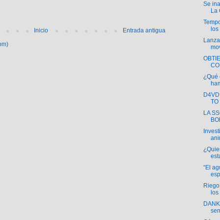
Se in
La 
Tempo
los
Inicio
Entrada antigua
Lanz
om)
mov
OBTI
CO
¿Qué 
ha
D4VD
TO
LA S
BO
Invest
ani
¿Quier
est
“El a
esp
Riego:
los 
DANKO
sen