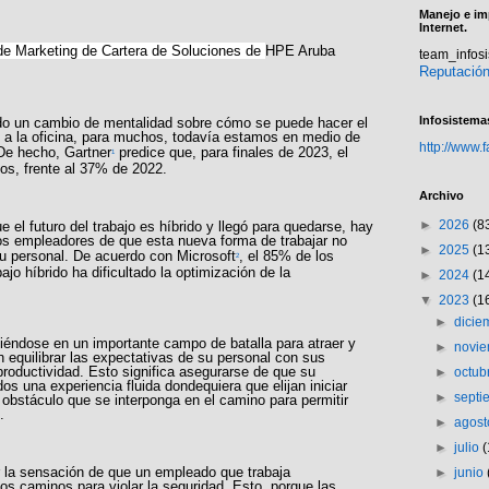
Manejo e im
Internet.
de Marketing de Cartera de Soluciones de
HPE Aruba
team_info
Reputació
Infosistema
do un cambio de mentalidad sobre cómo se puede hacer el
al a la oficina, para muchos, todavía estamos en medio de
http://www.
 De hecho, Gartner
predice que, para finales de 2023, el
1
os, frente al 37% de 2022.
Archivo
►
2026
(8
el futuro del trabajo es híbrido y llegó para quedarse, hay
os empleadores de que esta nueva forma de trabajar no
►
2025
(1
 su personal. De acuerdo con Microsoft
, el 85% de los
2
ajo híbrido ha dificultado la optimización de la
►
2024
(1
▼
2023
(1
►
dici
irtiéndose en un importante campo de batalla para atraer y
►
novi
n equilibrar las expectativas de su personal con sus
productividad. Esto significa asegurarse de que su
►
octub
dos una experiencia fluida dondequiera que elijan iniciar
►
sept
 obstáculo que se interponga en el camino para permitir
.
►
agos
►
julio
 la sensación de que un empleado que trabaja
►
junio
s caminos para violar la seguridad. Esto, porque las