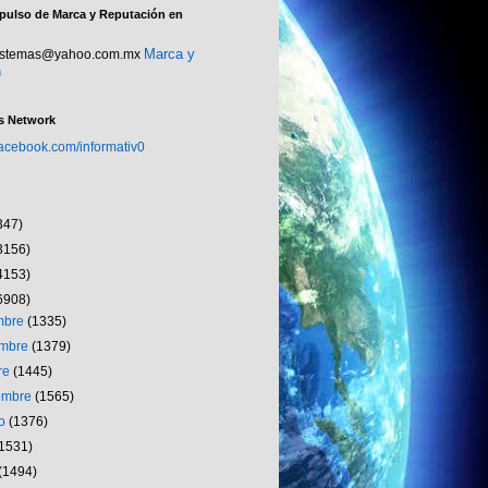
pulso de Marca y Reputación en
Marca y
sistemas@yahoo.com.mx
n
s Network
facebook.com/informativ0
347)
3156)
4153)
6908)
embre
(1335)
embre
(1379)
re
(1445)
iembre
(1565)
to
(1376)
(1531)
(1494)