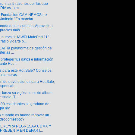
son las 5 razones por las que
DIA es la m...
a Fundación CAMINEMOS.mx
imiento “En marcha...
rada de descuentos: Aprovecha
 precios más...
a nueva HUAWEI MatePad 11”
rás olvidarte p...
AT, la plataforma de gestión de
terías ...
proteger tus datos e información
ante Hot ...
os para este Hot Sale? Consejos
a compras ...
ón de devoluciones para Hot Sale,
ispensab...
s lanza su vigésimo sexto álbum
estudio, T...
500 estudiantes se gradúan de
epaTec
 cuando es bueno renovar un
ctrodoméstico?
PEREYRA REGRESA A CDMX Y
 PRESENTA EN DEPART...