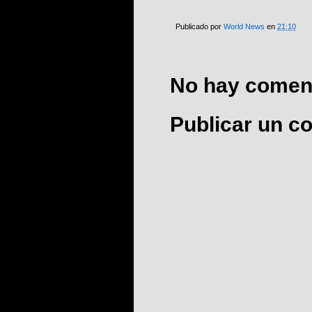
Publicado por
World News
en
21:10
No hay coment
Publicar un c