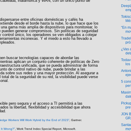
d cableada, inalámbrica y WAN, con un único punto de
DeepL 
emp
Tokis
 dispersarse entre oficinas domésticas y cafés ha
Mé
extiende desde el borde hasta la nube, lo que hace que los
n una gama más amplia de dispositivos para monitorear, lo
“En ma
 pueden generar compromisos. Sin políticas de seguridad
mov
 control único, los operadores se ven obligados a cotejar
Trade
erramientas inconexas. Y el miedo a esto ha llevado a
empleados.
pró
¿Vas 
deta
eben buscar tecnologías capaces de abordar las
Todav
entras aplican un conjunto coherente de políticas de Zero
los 
aestructura unificada, que se pueda administrar de forma
unto de control nativo de nube, puede brindar a las
Antoni
da sobre sus redes y una mayor protección. Al asegurar a
eje
 total de la seguridad de su red, la visibilidad puede verse
sonal.
5 cons
per
Maximi
dat
Pickup
lexible pero segura y el acceso a TI permitirá a las
dos la libertad, flexibilidad y accesibilidad que ahora
pre
dad.
JON 
GR
edge Workers Will Work Hybrid by the End of 2023”
, Gartner.
Santa
mov
 It Wrong?”
, Work Trend Index Special Report, Microsoft.