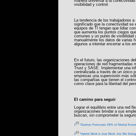
manera universal a la conectivida
visibilidad y control.
La tendencia de los trabajadores a
significado que la conectividad se 
equipos de TI tengan que lidiar co
que aumenta los puntos ciegos que
comunes y un punto de visibilidad y
manualmente los datos de varias h
algunos a intentar encerrar a los 
En el futuro, las organizaciones d
operaciones de red fragmentadas mi
Trust y SASE. Implementar una infr
centralizada a través de un único p
empresas una supervisión más sóli
las compañías que tienen el control
como clave para la libertad del per
El camino para seguir
Lograr el equilibrio entre una red f
organizaciones brindar a sus emplea
buscan, sin comprometer la seguri

1
“Gartner Forecasts 39% of Global Knowl

2
“Hybrid Work is Just Work. Are We Doing