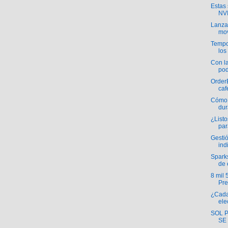
Estas 
NVI
Lanz
mov
Tempo
los
Con l
pod
OrderE
cafe
Cómo 
dur
¿List
par
Gesti
ind
Spark
de 
8 mil 
Pr
¿Cada
ele
SOL 
SE