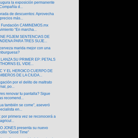
augura la exposición permanente
Compañía d...
rada de descuentos: Aprovecha
 precios más...
a Fundación CAMINEMOS.mx
imiento “En marcha...
ENE FGJEM SENTENCIAS DE
NDENA PARA TRES SUJE...
cerveza marida mejor con una
mburguesa?
 LANZA SU PRIMER EP: PETALS
 THORNS EL VIDE...
SC Y EL HEROICO CUERPO DE
MBEROS DE LA CIUDA...
igación por el delito de maltrato
mal, po...
es renovar tu pantalla? Sigue
as recomend...
gua también se come”, aseveró
ecialista en...
 por primera vez se reconocerá a
agricul...
 JONES presenta su nuevo
cillo “Good Time”