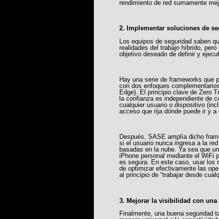
rendimiento de red sumamente mejo
2. Implementar soluciones de se
Los equipos de seguridad saben que
realidades del trabajo híbrido, pe
objetivo deseado de definir y ejecu
Hay una serie de frameworks que pu
con dos enfoques complementarios
Edge). El principio clave de Zero T
la confianza es independiente de c
cualquier usuario o dispositivo (in
acceso que rija dónde puede ir y a
Después, SASE amplía dicho framewo
si el usuario nunca ingresa a la re
basadas en la nube. Ya sea que un
iPhone personal mediante el WiFi p
es segura. En este caso, usar los
de optimizar efectivamente las ope
al principio de “trabajar desde cualq
3. Mejorar la visibilidad con una
Finalmente, una buena seguridad t