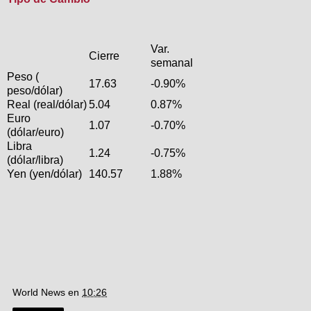
Var.
Cierre
semanal
Peso (
17.63
-0.90%
peso/dólar)
Real (real/dólar)
5.04
0.87%
Euro
1.07
-0.70%
(dólar/euro)
Libra
1.24
-0.75%
(dólar/libra)
Yen (yen/dólar)
140.57
1.88%
World News
en
10:26