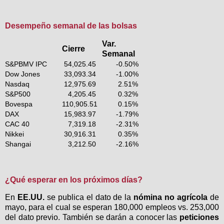
Desempeño semanal de las bolsas
Var.
Cierre
Semanal
S&PBMV IPC
54,025.45
-0.50%
Dow Jones
33,093.34
-1.00
%
Nasdaq
12,975.69
2.51
%
S&P500
4,205.45
0.32%
Bovespa
110,905.51
0.15
%
DAX
15,983.97
-1.79
%
CAC 40
7,319.18
-2.31%
Nikkei
30,916.31
0.35
%
Shangai
3,212.50
-2.16
%
¿Qué esperar en los próximos días?
En
EE.UU.
se publica el dato de la
nómina no agrícola
de
mayo, para el cual se esperan 180,000 empleos vs. 253,000
del dato previo. También se darán a conocer las
peticiones