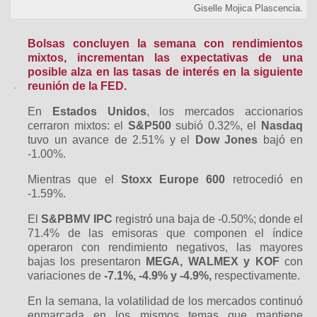
Giselle Mojica Plascencia.
Bolsas concluyen la semana con rendimientos
mixtos, incrementan las expectativas de una
posible alza en las tasas de interés en la siguiente
reunión de la FED
.
En
Estados Unidos
, los mercados accionarios
cerraron mixtos: el
S&P500
subió 0.32%, el
Nasdaq
tuvo un avance de 2.51% y el
Dow Jones
bajó en
-1.00%.
Mientras que el
Stoxx Europe 600
retrocedió en
-1.59%.
El
S&PBMV IPC
registró una baja de -0.50%; donde el
71.4% de las emisoras que componen el índice
operaron con rendimiento negativos, las mayores
bajas los presentaron
MEGA, WALMEX y KOF
con
variaciones de
-7.1%, -4.9% y -4.9%,
respectivamente.
En la semana, la volatilidad de los mercados continuó
enmarcada en los mismos temas que mantiene