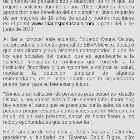
de pruebas de papanicolaou y detección de VPH que las
mujeres soliciten durante el año 2023. Quienes deseen
aprovechar este beneficio deben cumplir el único requisito
de ser mayores de 18 años de edad y podrán inscribirse
en el portal
www.aliadosporlasalud.com
a partir del 5 de
junio de 2023.
Al dar a conocer este acuerdo, Eduardo Osuna Osuna,
vicepresidente y director general de BBVA México, destacó
que esta alianza y sus alcances corresponden a uno de
los ejes sociales del banco, que es agradecerle a la
sociedad mexicana la confianza que concede a la
institución financiera, y que ayudarles a mejorar su salud,
mediante la detección temprana de algunas
enfermedades, es el mejor aporte que la organización
puede hacer para su bienestar y futuro.
“Somos una institución de personas para personas -detalló
Osuna- y hoy vamos más allá de nuestra labor financiera;
hoy somos el banco que se preocupa por la salud de cada
persona porque estamos convencidos que un México con
salud, es un país próspero, capaz de hacer frente a los
retos y oportunidades que se presenten”.
En el anuncio de esta noticia, Jesús Vizcarra Calderón,
presidente y fundador del Sistema Salud Digna, dijo: