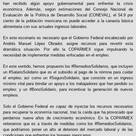
han recibido algún apoyo gubernamental para enfrentar la crisis
económica. Además, según estimaciones del Consejo Nacional de
Evaluación de la Política de Desarrollo Social (CONEVAL), el 54.9 por
ciento de la población mexicana no puede acceder a la canasta básica
alimentaria con sus actuales ingresos laborales.
En este escenario es necesario que el Gobierno Federal encabezado por
Andrés Manuel López Obrador, asigne recursos para revertir esta
dramática situación. Por ello la COPARMEX sigue impulsando la
necesidad de implementar medidas enfocadas en el empleo.
En este sentido, hemos propuesto los #RemediosSolidarios, que incluyen
un #SalarioSolidario que es el subsidio al pago de la nómina para cuidar
el empleo; así como un #SeguroSolidario, que consiste en un ingreso
mínimo vital para brindar un apoyo a los trabajadores que han perdido su
empleo; y un #BonoSolidario, para incentivar la generación de nuevos
empleos.
Solo el Gobierno Federal es capaz de inyectar los recursos necesarios
para recuperar la economía nacional, tras la caída que ha provocado que
perdamos nueve años de crecimiento económico. En la COPARMEX
reiteramos que es a través de medidas como los #RemediosSolidarios,
que podríamos poner un alto al deterioro del mercado laboral y de las
condiciones que enfrentan los hogares mexicanos.